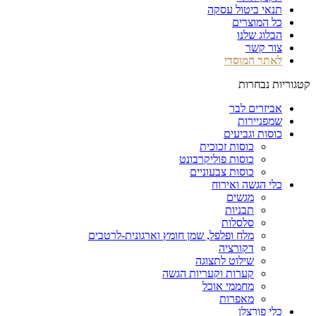
תנאי ביטול עסקה
כל המוצרים
הבלוג שלנו
צור קשר
לאתר המוסדי
קטגוריות נבחרות
אביזרים לבר
שמפניירות
כוסות וגביעים
כוסות זכוכית
כוסות פוליקרבונט
כוסות צבעוניים
כלי הגשה ואירוח
מגשים
תבניות
סלסלות
מלח ופלפל, שמן חומץ וארגונית-לרטבים
דקורציה
שילוט לתצוגה
קערות וקעריות הגשה
מחממי אוכל
מאפרות
כלי פורצלן