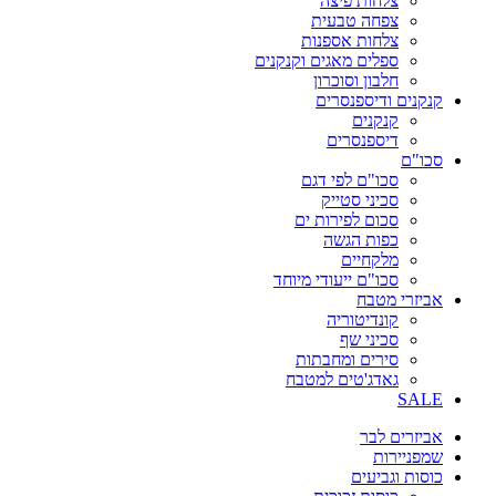
צלחות פיצה
צפחה טבעית
צלחות אספנות
ספלים מאגים וקנקנים
חלבון וסוכרון
קנקנים ודיספנסרים
קנקנים
דיספנסרים
סכו"ם
סכו"ם לפי דגם
סכיני סטייק
סכום לפירות ים
כפות הגשה
מלקחיים
סכו"ם ייעודי מיוחד
אביזרי מטבח
קונדיטוריה
סכיני שף
סירים ומחבתות
גאדג'טים למטבח
SALE
אביזרים לבר
שמפניירות
כוסות וגביעים