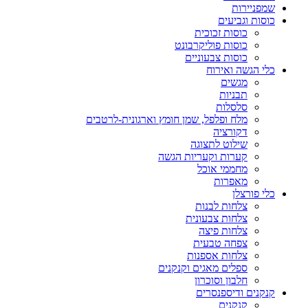
שמפניירות
כוסות וגביעים
כוסות זכוכית
כוסות פוליקרבונט
כוסות צבעוניים
כלי הגשה ואירוח
מגשים
תבניות
סלסלות
מלח ופלפל, שמן חומץ וארגונית-לרטבים
דקורציה
שילוט לתצוגה
קערות וקעריות הגשה
מחממי אוכל
מאפרות
כלי פורצלן
צלחות לבנות
צלחות צבעונית
צלחות פיצה
צפחה טבעית
צלחות אספנות
ספלים מאגים וקנקנים
חלבון וסוכרון
קנקנים ודיספנסרים
קנקנים