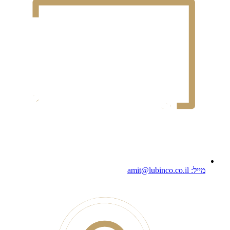
מייל: amit@lubinco.co.il