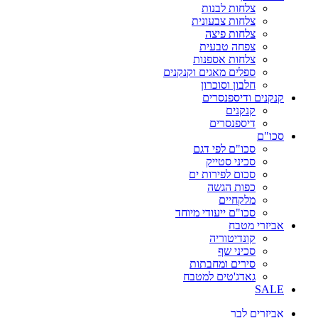
צלחות לבנות
צלחות צבעונית
צלחות פיצה
צפחה טבעית
צלחות אספנות
ספלים מאגים וקנקנים
חלבון וסוכרון
קנקנים ודיספנסרים
קנקנים
דיספנסרים
סכו"ם
סכו"ם לפי דגם
סכיני סטייק
סכום לפירות ים
כפות הגשה
מלקחיים
סכו"ם ייעודי מיוחד
אביזרי מטבח
קונדיטוריה
סכיני שף
סירים ומחבתות
גאדג'טים למטבח
SALE
אביזרים לבר