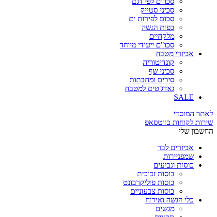
סכו"ם לפי דגם
סכיני סטייק
סכום לפירות ים
כפות הגשה
מלקחיים
סכו"ם ייעודי מיוחד
אביזרי מטבח
קונדיטוריה
סכיני שף
סירים ומחבתות
גאדג'טים למטבח
SALE
לאתר המוסדי
שירות לקוחות בווטסאפ
החשבון שלי
אביזרים לבר
שמפניירות
כוסות וגביעים
כוסות זכוכית
כוסות פוליקרבונט
כוסות צבעוניים
כלי הגשה ואירוח
מגשים