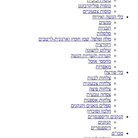
כוסות זכוכית
כוסות פוליקרבונט
כוסות צבעוניים
כלי הגשה ואירוח
מגשים
תבניות
סלסלות
מלח ופלפל, שמן חומץ וארגונית-לרטבים
דקורציה
שילוט לתצוגה
קערות וקעריות הגשה
מחממי אוכל
מאפרות
כלי פורצלן
צלחות לבנות
צלחות צבעונית
צלחות פיצה
צפחה טבעית
צלחות אספנות
ספלים מאגים וקנקנים
חלבון וסוכרון
קנקנים ודיספנסרים
קנקנים
דיספנסרים
סכו"ם