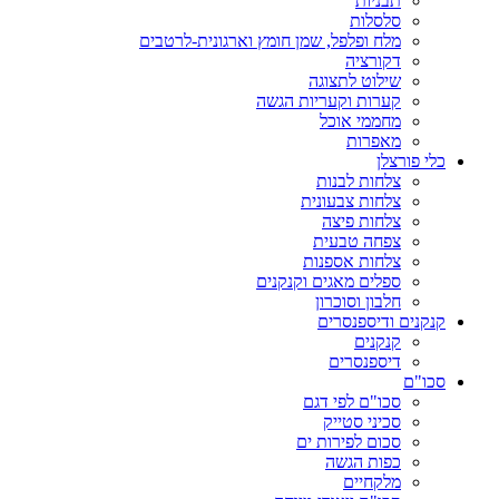
תבניות
סלסלות
מלח ופלפל, שמן חומץ וארגונית-לרטבים
דקורציה
שילוט לתצוגה
קערות וקעריות הגשה
מחממי אוכל
מאפרות
כלי פורצלן
צלחות לבנות
צלחות צבעונית
צלחות פיצה
צפחה טבעית
צלחות אספנות
ספלים מאגים וקנקנים
חלבון וסוכרון
קנקנים ודיספנסרים
קנקנים
דיספנסרים
סכו"ם
סכו"ם לפי דגם
סכיני סטייק
סכום לפירות ים
כפות הגשה
מלקחיים