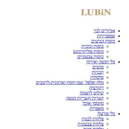
אביזרים לבר
שמפניירות
כוסות וגביעים
כוסות זכוכית
כוסות פוליקרבונט
כוסות צבעוניים
כלי הגשה ואירוח
מגשים
תבניות
סלסלות
מלח ופלפל, שמן חומץ וארגונית-לרטבים
דקורציה
שילוט לתצוגה
קערות וקעריות הגשה
מחממי אוכל
מאפרות
כלי פורצלן
צלחות לבנות
צלחות צבעונית