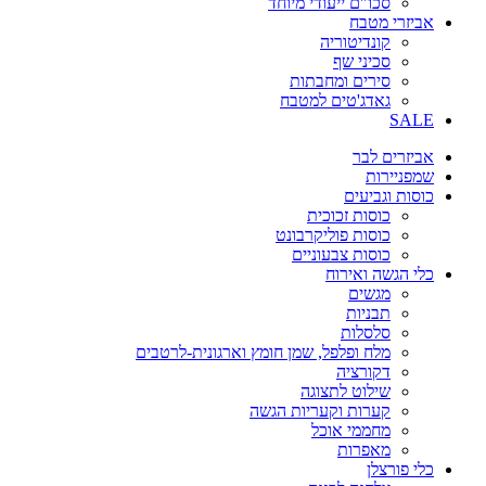
סכו"ם ייעודי מיוחד
אביזרי מטבח
קונדיטוריה
סכיני שף
סירים ומחבתות
גאדג'טים למטבח
SALE
אביזרים לבר
שמפניירות
כוסות וגביעים
כוסות זכוכית
כוסות פוליקרבונט
כוסות צבעוניים
כלי הגשה ואירוח
מגשים
תבניות
סלסלות
מלח ופלפל, שמן חומץ וארגונית-לרטבים
דקורציה
שילוט לתצוגה
קערות וקעריות הגשה
מחממי אוכל
מאפרות
כלי פורצלן