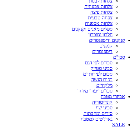
צלחות לבנות
צלחות צבעונית
צלחות פיצה
צפחה טבעית
צלחות אספנות
ספלים מאגים וקנקנים
חלבון וסוכרון
קנקנים ודיספנסרים
קנקנים
דיספנסרים
סכו"ם
סכו"ם לפי דגם
סכיני סטייק
סכום לפירות ים
כפות הגשה
מלקחיים
סכו"ם ייעודי מיוחד
אביזרי מטבח
קונדיטוריה
סכיני שף
סירים ומחבתות
גאדג'טים למטבח
SALE