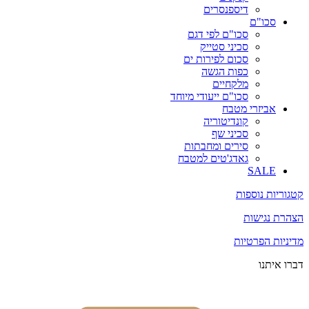
דיספנסרים
סכו"ם
סכו"ם לפי דגם
סכיני סטייק
סכום לפירות ים
כפות הגשה
מלקחיים
סכו"ם ייעודי מיוחד
אביזרי מטבח
קונדיטוריה
סכיני שף
סירים ומחבתות
גאדג'טים למטבח
SALE
קטגוריות נוספות
הצהרת נגישות
מדיניות הפרטיות
דברו איתנו