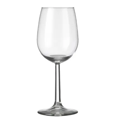
קטנה
230
מ"ל