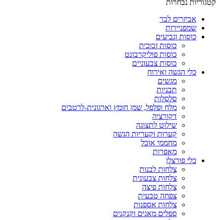
קטגוריות נבחרות
אביזרים לבר
שמפניירות
כוסות וגביעים
כוסות זכוכית
כוסות פוליקרבונט
כוסות צבעוניים
כלי הגשה ואירוח
מגשים
תבניות
סלסלות
מלח ופלפל, שמן חומץ וארגונית-לרטבים
דקורציה
שילוט לתצוגה
קערות וקעריות הגשה
מחממי אוכל
מאפרות
כלי פורצלן
צלחות לבנות
צלחות צבעונית
צלחות פיצה
צפחה טבעית
צלחות אספנות
ספלים מאגים וקנקנים