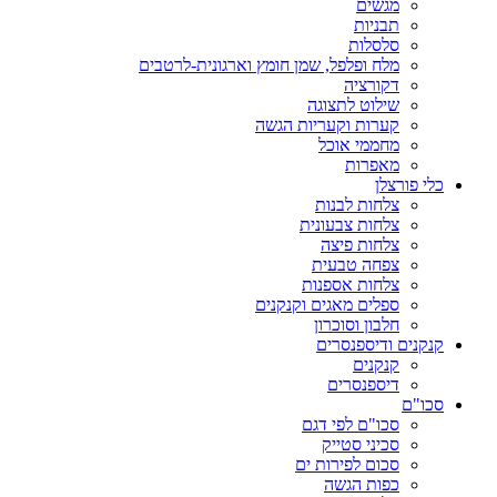
מגשים
תבניות
סלסלות
מלח ופלפל, שמן חומץ וארגונית-לרטבים
דקורציה
שילוט לתצוגה
קערות וקעריות הגשה
מחממי אוכל
מאפרות
כלי פורצלן
צלחות לבנות
צלחות צבעונית
צלחות פיצה
צפחה טבעית
צלחות אספנות
ספלים מאגים וקנקנים
חלבון וסוכרון
קנקנים ודיספנסרים
קנקנים
דיספנסרים
סכו"ם
סכו"ם לפי דגם
סכיני סטייק
סכום לפירות ים
כפות הגשה