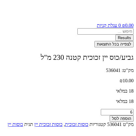
0.00
₪
0
עגלת קניות
Search
...
Results
לצפייה בכל התוצאות
גביע/כוס יין זכוכית קטנה 230 מ"ל
מק"ט: 536041
₪
10.00
18 במלאי
18 במלאי
כמות
של
הוספה לסל
גביע/כוס
מק"ט
536041
קטגוריות
כוסות זכוכית
,
כוסות זכוכית יין
תגית
כוסות יין
יין
זכוכית