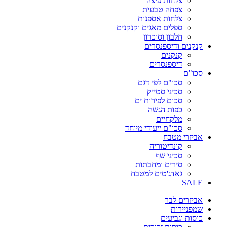
צלחות פיצה
צפחה טבעית
צלחות אספנות
ספלים מאגים וקנקנים
חלבון וסוכרון
קנקנים ודיספנסרים
קנקנים
דיספנסרים
סכו"ם
סכו"ם לפי דגם
סכיני סטייק
סכום לפירות ים
כפות הגשה
מלקחיים
סכו"ם ייעודי מיוחד
אביזרי מטבח
קונדיטוריה
סכיני שף
סירים ומחבתות
גאדג'טים למטבח
SALE
אביזרים לבר
שמפניירות
כוסות וגביעים