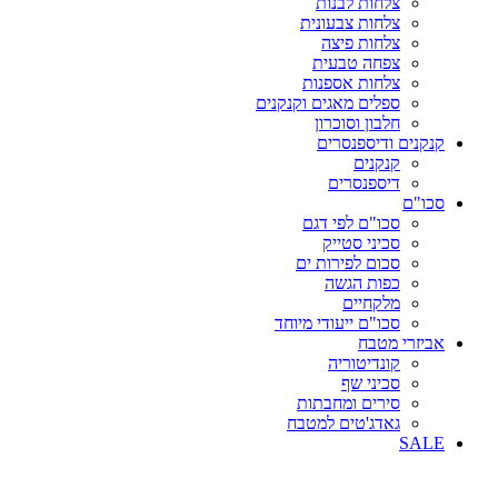
צלחות לבנות
צלחות צבעונית
צלחות פיצה
צפחה טבעית
צלחות אספנות
ספלים מאגים וקנקנים
חלבון וסוכרון
קנקנים ודיספנסרים
קנקנים
דיספנסרים
סכו"ם
סכו"ם לפי דגם
סכיני סטייק
סכום לפירות ים
כפות הגשה
מלקחיים
סכו"ם ייעודי מיוחד
אביזרי מטבח
קונדיטוריה
סכיני שף
סירים ומחבתות
גאדג'טים למטבח
SALE