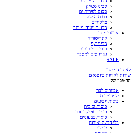
סכו"ם לפי דגם
סכיני סטייק
סכום לפירות ים
כפות הגשה
מלקחיים
סכו"ם ייעודי מיוחד
אביזרי מטבח
קונדיטוריה
סכיני שף
סירים ומחבתות
גאדג'טים למטבח
SALE
לאתר המוסדי
שירות לקוחות בווטסאפ
החשבון שלי
אביזרים לבר
שמפניירות
כוסות וגביעים
כוסות זכוכית
כוסות פוליקרבונט
כוסות צבעוניים
כלי הגשה ואירוח
מגשים