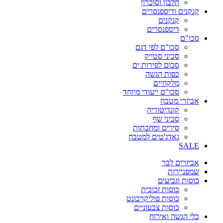
חלבון וסוכרון
קנקנים ודיספנסרים
קנקנים
דיספנסרים
סכו"ם
סכו"ם לפי דגם
סכיני סטייק
סכום לפירות ים
כפות הגשה
מלקחיים
סכו"ם ייעודי מיוחד
אביזרי מטבח
קונדיטוריה
סכיני שף
סירים ומחבתות
גאדג'טים למטבח
SALE
אביזרים לבר
שמפניירות
כוסות וגביעים
כוסות זכוכית
כוסות פוליקרבונט
כוסות צבעוניים
כלי הגשה ואירוח