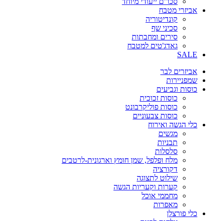
סכו"ם ייעודי מיוחד
אביזרי מטבח
קונדיטוריה
סכיני שף
סירים ומחבתות
גאדג'טים למטבח
SALE
אביזרים לבר
שמפניירות
כוסות וגביעים
כוסות זכוכית
כוסות פוליקרבונט
כוסות צבעוניים
כלי הגשה ואירוח
מגשים
תבניות
סלסלות
מלח ופלפל, שמן חומץ וארגונית-לרטבים
דקורציה
שילוט לתצוגה
קערות וקעריות הגשה
מחממי אוכל
מאפרות
כלי פורצלן