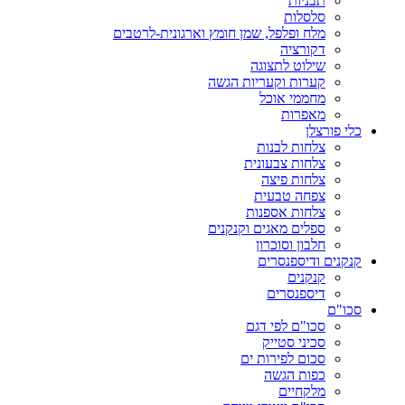
תבניות
סלסלות
מלח ופלפל, שמן חומץ וארגונית-לרטבים
דקורציה
שילוט לתצוגה
קערות וקעריות הגשה
מחממי אוכל
מאפרות
כלי פורצלן
צלחות לבנות
צלחות צבעונית
צלחות פיצה
צפחה טבעית
צלחות אספנות
ספלים מאגים וקנקנים
חלבון וסוכרון
קנקנים ודיספנסרים
קנקנים
דיספנסרים
סכו"ם
סכו"ם לפי דגם
סכיני סטייק
סכום לפירות ים
כפות הגשה
מלקחיים