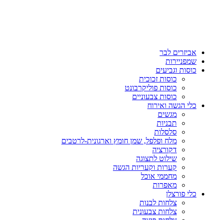
אביזרים לבר
שמפניירות
כוסות וגביעים
כוסות זכוכית
כוסות פוליקרבונט
כוסות צבעוניים
כלי הגשה ואירוח
מגשים
תבניות
סלסלות
מלח ופלפל, שמן חומץ וארגונית-לרטבים
דקורציה
שילוט לתצוגה
קערות וקעריות הגשה
מחממי אוכל
מאפרות
כלי פורצלן
צלחות לבנות
צלחות צבעונית