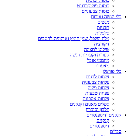
כוסות זכוכית
כוסות פוליקרבונט
כוסות צבעוניים
כלי הגשה ואירוח
מגשים
תבניות
סלסלות
מלח ופלפל, שמן חומץ וארגונית-לרטבים
דקורציה
שילוט לתצוגה
קערות וקעריות הגשה
מחממי אוכל
מאפרות
כלי פורצלן
צלחות לבנות
צלחות צבעונית
צלחות פיצה
צפחה טבעית
צלחות אספנות
ספלים מאגים וקנקנים
חלבון וסוכרון
קנקנים ודיספנסרים
קנקנים
דיספנסרים
סכו"ם