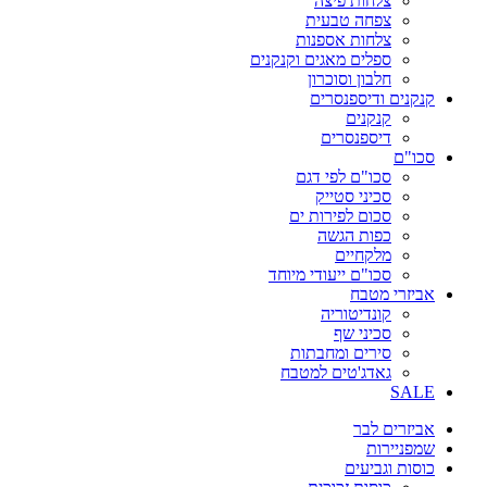
צלחות פיצה
צפחה טבעית
צלחות אספנות
ספלים מאגים וקנקנים
חלבון וסוכרון
קנקנים ודיספנסרים
קנקנים
דיספנסרים
סכו"ם
סכו"ם לפי דגם
סכיני סטייק
סכום לפירות ים
כפות הגשה
מלקחיים
סכו"ם ייעודי מיוחד
אביזרי מטבח
קונדיטוריה
סכיני שף
סירים ומחבתות
גאדג'טים למטבח
SALE
אביזרים לבר
שמפניירות
כוסות וגביעים