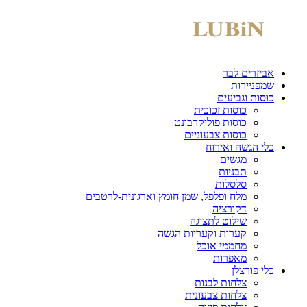
אביזרים לבר
שמפניירות
כוסות וגביעים
כוסות זכוכית
כוסות פוליקרבונט
כוסות צבעוניים
כלי הגשה ואירוח
מגשים
תבניות
סלסלות
מלח ופלפל, שמן חומץ וארגונית-לרטבים
דקורציה
שילוט לתצוגה
קערות וקעריות הגשה
מחממי אוכל
מאפרות
כלי פורצלן
צלחות לבנות
צלחות צבעונית