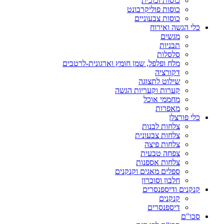
כוסות זכוכית
כוסות פוליקרבונט
כוסות צבעוניים
כלי הגשה ואירוח
מגשים
תבניות
סלסלות
מלח ופלפל, שמן חומץ וארגונית-לרטבים
דקורציה
שילוט לתצוגה
קערות וקעריות הגשה
מחממי אוכל
מאפרות
כלי פורצלן
צלחות לבנות
צלחות צבעונית
צלחות פיצה
צפחה טבעית
צלחות אספנות
ספלים מאגים וקנקנים
חלבון וסוכרון
קנקנים ודיספנסרים
קנקנים
דיספנסרים
סכו"ם