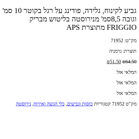
גביע לקינוח, גלידה, פודינג על רגל בקוטר 10 סמ'
וגובה 8,5סמ' מנירוסטה בליטוש מבריק
FRIGGIO מתוצרת APS
מק"ט: 71952
תוצרת: גרמניה
המחיר
המחיר
₪
51.50
₪
64.50
המקורי
הנוכחי
המלאי אזל
היה:
הוא:
₪51.50.
₪64.50.
המלאי אזל
המלאי אזל
מק"ט
71952
קטגוריות
כוסות וגביעים
,
כלי הגשה ואירוח
,
נירוסטה