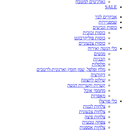
גאדג'טים למטבח
SALE
אביזרים לבר
שמפניירות
כוסות וגביעים
כוסות זכוכית
כוסות פוליקרבונט
כוסות צבעוניים
כלי הגשה ואירוח
מגשים
תבניות
סלסלות
מלח ופלפל, שמן חומץ וארגונית-לרטבים
דקורציה
שילוט לתצוגה
קערות וקעריות הגשה
מחממי אוכל
מאפרות
כלי פורצלן
צלחות לבנות
צלחות צבעונית
צלחות פיצה
צפחה טבעית
צלחות אספנות