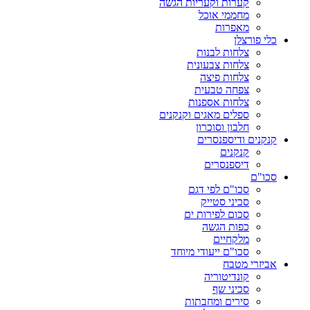
קערות וקעריות הגשה
מחממי אוכל
מאפרות
כלי פורצלן
צלחות לבנות
צלחות צבעונית
צלחות פיצה
צפחה טבעית
צלחות אספנות
ספלים מאגים וקנקנים
חלבון וסוכרון
קנקנים ודיספנסרים
קנקנים
דיספנסרים
סכו"ם
סכו"ם לפי דגם
סכיני סטייק
סכום לפירות ים
כפות הגשה
מלקחיים
סכו"ם ייעודי מיוחד
אביזרי מטבח
קונדיטוריה
סכיני שף
סירים ומחבתות