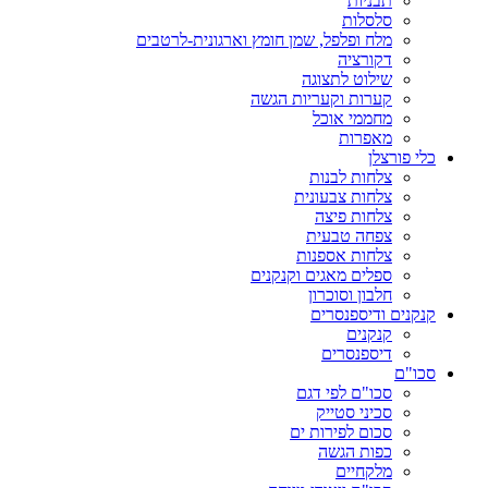
תבניות
סלסלות
מלח ופלפל, שמן חומץ וארגונית-לרטבים
דקורציה
שילוט לתצוגה
קערות וקעריות הגשה
מחממי אוכל
מאפרות
כלי פורצלן
צלחות לבנות
צלחות צבעונית
צלחות פיצה
צפחה טבעית
צלחות אספנות
ספלים מאגים וקנקנים
חלבון וסוכרון
קנקנים ודיספנסרים
קנקנים
דיספנסרים
סכו"ם
סכו"ם לפי דגם
סכיני סטייק
סכום לפירות ים
כפות הגשה
מלקחיים