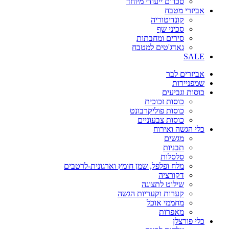
סכו"ם ייעודי מיוחד
אביזרי מטבח
קונדיטוריה
סכיני שף
סירים ומחבתות
גאדג'טים למטבח
SALE
אביזרים לבר
שמפניירות
כוסות וגביעים
כוסות זכוכית
כוסות פוליקרבונט
כוסות צבעוניים
כלי הגשה ואירוח
מגשים
תבניות
סלסלות
מלח ופלפל, שמן חומץ וארגונית-לרטבים
דקורציה
שילוט לתצוגה
קערות וקעריות הגשה
מחממי אוכל
מאפרות
כלי פורצלן