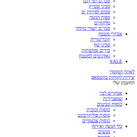
סכו"ם לפי דגם
סכיני סטייק
סכום לפירות ים
כפות הגשה
מלקחיים
סכו"ם ייעודי מיוחד
אביזרי מטבח
קונדיטוריה
סכיני שף
סירים ומחבתות
גאדג'טים למטבח
SALE
לאתר המוסדי
שירות לקוחות בווטסאפ
החשבון שלי
אביזרים לבר
שמפניירות
כוסות וגביעים
כוסות זכוכית
כוסות פוליקרבונט
כוסות צבעוניים
כלי הגשה ואירוח
מגשים