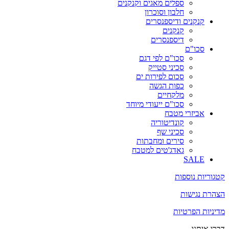
ספלים מאגים וקנקנים
חלבון וסוכרון
קנקנים ודיספנסרים
קנקנים
דיספנסרים
סכו"ם
סכו"ם לפי דגם
סכיני סטייק
סכום לפירות ים
כפות הגשה
מלקחיים
סכו"ם ייעודי מיוחד
אביזרי מטבח
קונדיטוריה
סכיני שף
סירים ומחבתות
גאדג'טים למטבח
SALE
קטגוריות נוספות
הצהרת נגישות
מדיניות הפרטיות
דברו איתנו