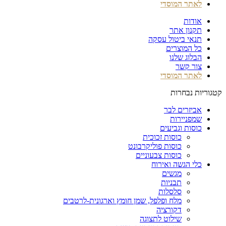
לאתר המוסדי
אודות
תקנון אתר
תנאי ביטול עסקה
כל המוצרים
הבלוג שלנו
צור קשר
לאתר המוסדי
קטגוריות נבחרות
אביזרים לבר
שמפניירות
כוסות וגביעים
כוסות זכוכית
כוסות פוליקרבונט
כוסות צבעוניים
כלי הגשה ואירוח
מגשים
תבניות
סלסלות
מלח ופלפל, שמן חומץ וארגונית-לרטבים
דקורציה
שילוט לתצוגה