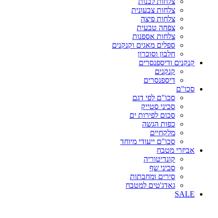
צלחות לבנות
צלחות צבעונית
צלחות פיצה
צפחה טבעית
צלחות אספנות
ספלים מאגים וקנקנים
חלבון וסוכרון
קנקנים ודיספנסרים
קנקנים
דיספנסרים
סכו"ם
סכו"ם לפי דגם
סכיני סטייק
סכום לפירות ים
כפות הגשה
מלקחיים
סכו"ם ייעודי מיוחד
אביזרי מטבח
קונדיטוריה
סכיני שף
סירים ומחבתות
גאדג'טים למטבח
SALE