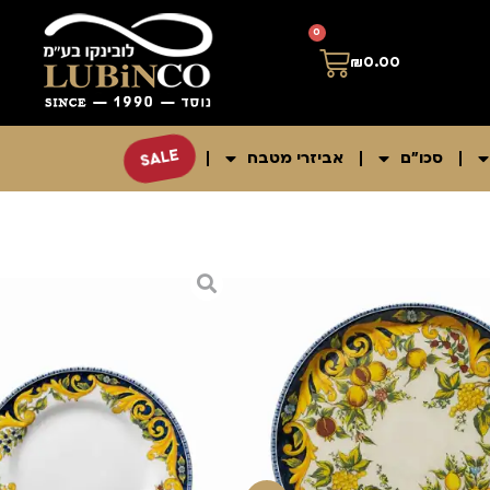
0
₪
0.00
SALE
סכו"ם
אביזרי מטבח