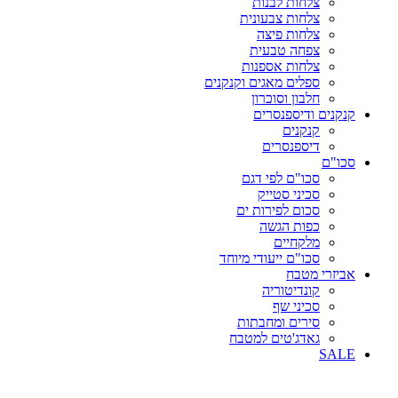
צלחות לבנות
צלחות צבעונית
צלחות פיצה
צפחה טבעית
צלחות אספנות
ספלים מאגים וקנקנים
חלבון וסוכרון
קנקנים ודיספנסרים
קנקנים
דיספנסרים
סכו"ם
סכו"ם לפי דגם
סכיני סטייק
סכום לפירות ים
כפות הגשה
מלקחיים
סכו"ם ייעודי מיוחד
אביזרי מטבח
קונדיטוריה
סכיני שף
סירים ומחבתות
גאדג'טים למטבח
SALE