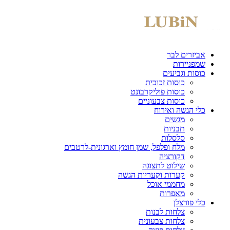
אביזרים לבר
שמפניירות
כוסות וגביעים
כוסות זכוכית
כוסות פוליקרבונט
כוסות צבעוניים
כלי הגשה ואירוח
מגשים
תבניות
סלסלות
מלח ופלפל, שמן חומץ וארגונית-לרטבים
דקורציה
שילוט לתצוגה
קערות וקעריות הגשה
מחממי אוכל
מאפרות
כלי פורצלן
צלחות לבנות
צלחות צבעונית