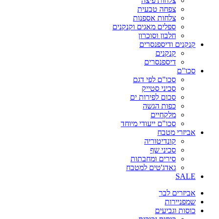
צלחות פיצה
צפחה טבעית
צלחות אספנות
ספלים מאגים וקנקנים
חלבון וסוכרון
קנקנים ודיספנסרים
קנקנים
דיספנסרים
סכו"ם
סכו"ם לפי דגם
סכיני סטייק
סכום לפירות ים
כפות הגשה
מלקחיים
סכו"ם ייעודי מיוחד
אביזרי מטבח
קונדיטוריה
סכיני שף
סירים ומחבתות
גאדג'טים למטבח
SALE
אביזרים לבר
שמפניירות
כוסות וגביעים