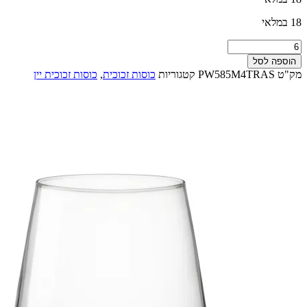
18 במלאי
כמות
של
הוספה לסל
כוס
מק"ט
PW585M4TRAS
קטגוריות
כוסות זכוכית
,
כוסות זכוכית יין
קריסטלין
ללא
רגל
להנאה
מיין/שתייה
קלה,
תכולה:
380
מ"ל-איטליה