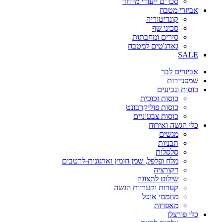
סכו"ם ייעודי מיוחד
אביזרי מטבח
קונדיטוריה
סכיני שף
סירים ומחבתות
גאדג'טים למטבח
SALE
אביזרים לבר
שמפניירות
כוסות וגביעים
כוסות זכוכית
כוסות פוליקרבונט
כוסות צבעוניים
כלי הגשה ואירוח
מגשים
תבניות
סלסלות
מלח ופלפל, שמן חומץ וארגונית-לרטבים
דקורציה
שילוט לתצוגה
קערות וקעריות הגשה
מחממי אוכל
מאפרות
כלי פורצלן