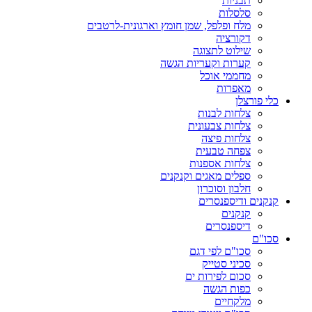
תבניות
סלסלות
מלח ופלפל, שמן חומץ וארגונית-לרטבים
דקורציה
שילוט לתצוגה
קערות וקעריות הגשה
מחממי אוכל
מאפרות
כלי פורצלן
צלחות לבנות
צלחות צבעונית
צלחות פיצה
צפחה טבעית
צלחות אספנות
ספלים מאגים וקנקנים
חלבון וסוכרון
קנקנים ודיספנסרים
קנקנים
דיספנסרים
סכו"ם
סכו"ם לפי דגם
סכיני סטייק
סכום לפירות ים
כפות הגשה
מלקחיים