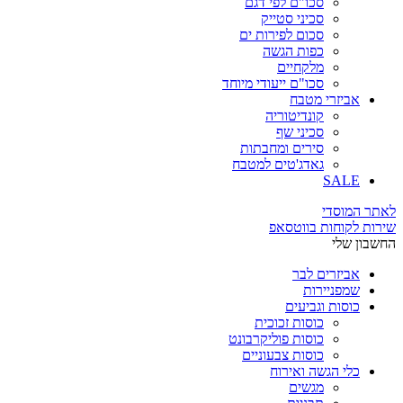
סכו"ם לפי דגם
סכיני סטייק
סכום לפירות ים
כפות הגשה
מלקחיים
סכו"ם ייעודי מיוחד
אביזרי מטבח
קונדיטוריה
סכיני שף
סירים ומחבתות
גאדג'טים למטבח
SALE
לאתר המוסדי
שירות לקוחות בווטסאפ
החשבון שלי
אביזרים לבר
שמפניירות
כוסות וגביעים
כוסות זכוכית
כוסות פוליקרבונט
כוסות צבעוניים
כלי הגשה ואירוח
מגשים