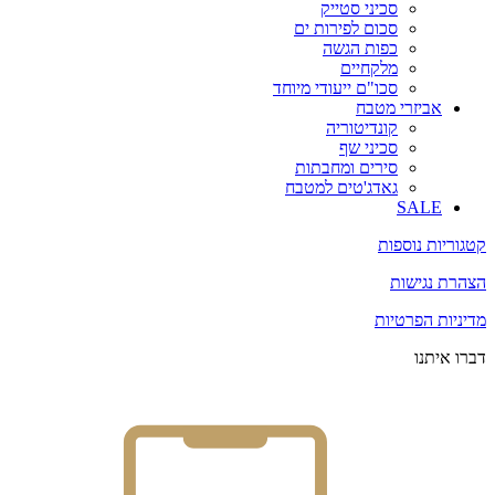
סכיני סטייק
סכום לפירות ים
כפות הגשה
מלקחיים
סכו"ם ייעודי מיוחד
אביזרי מטבח
קונדיטוריה
סכיני שף
סירים ומחבתות
גאדג'טים למטבח
SALE
קטגוריות נוספות
הצהרת נגישות
מדיניות הפרטיות
דברו איתנו