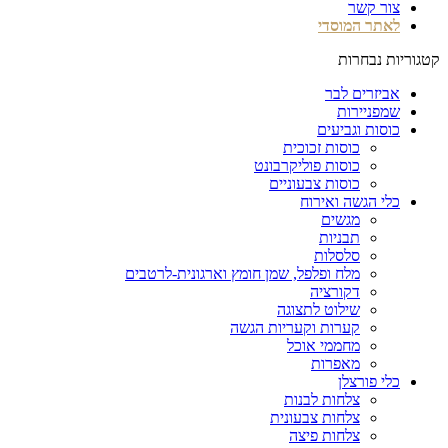
צור קשר
לאתר המוסדי
קטגוריות נבחרות
אביזרים לבר
שמפניירות
כוסות וגביעים
כוסות זכוכית
כוסות פוליקרבונט
כוסות צבעוניים
כלי הגשה ואירוח
מגשים
תבניות
סלסלות
מלח ופלפל, שמן חומץ וארגונית-לרטבים
דקורציה
שילוט לתצוגה
קערות וקעריות הגשה
מחממי אוכל
מאפרות
כלי פורצלן
צלחות לבנות
צלחות צבעונית
צלחות פיצה