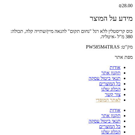
₪
28.00
מידע על המוצר
כוס קריסטלין ללא רגל "נחום תקום" להנאה מיין/שתייה קלה, תכולה:
380 מ"ל -איטליה.
מק"ט: PW585M4TRAS
מפת אתר
אודות
תקנון אתר
תנאי ביטול עסקה
כל המוצרים
הבלוג שלנו
צור קשר
לאתר המוסדי
אודות
תקנון אתר
תנאי ביטול עסקה
כל המוצרים
הבלוג שלנו