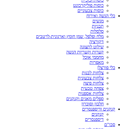
כוסות זכוכית
כוסות פוליקרבונט
כוסות צבעוניים
כלי הגשה ואירוח
מגשים
תבניות
סלסלות
מלח ופלפל, שמן חומץ וארגונית-לרטבים
דקורציה
שילוט לתצוגה
קערות וקעריות הגשה
מחממי אוכל
מאפרות
כלי פורצלן
צלחות לבנות
צלחות צבעונית
צלחות פיצה
צפחה טבעית
צלחות אספנות
ספלים מאגים וקנקנים
חלבון וסוכרון
קנקנים ודיספנסרים
קנקנים
דיספנסרים
סכו"ם