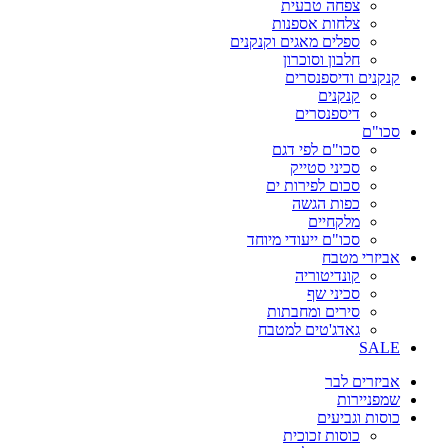
צפחה טבעית
צלחות אספנות
ספלים מאגים וקנקנים
חלבון וסוכרון
קנקנים ודיספנסרים
קנקנים
דיספנסרים
סכו"ם
סכו"ם לפי דגם
סכיני סטייק
סכום לפירות ים
כפות הגשה
מלקחיים
סכו"ם ייעודי מיוחד
אביזרי מטבח
קונדיטוריה
סכיני שף
סירים ומחבתות
גאדג'טים למטבח
SALE
אביזרים לבר
שמפניירות
כוסות וגביעים
כוסות זכוכית