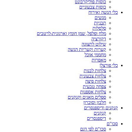
כוסות פוליקרבונט
כוסות צבעוניים
כלי הגשה ואירוח
מגשים
תבניות
סלסלות
מלח ופלפל, שמן חומץ וארגונית-לרטבים
דקורציה
שילוט לתצוגה
קערות וקעריות הגשה
מחממי אוכל
מאפרות
כלי פורצלן
צלחות לבנות
צלחות צבעונית
צלחות פיצה
צפחה טבעית
צלחות אספנות
ספלים מאגים וקנקנים
חלבון וסוכרון
קנקנים ודיספנסרים
קנקנים
דיספנסרים
סכו"ם
סכו"ם לפי דגם