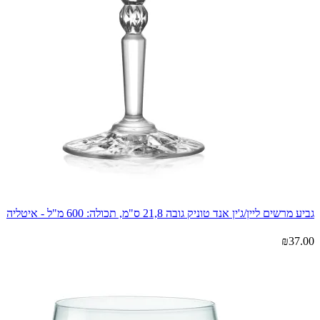
גביע מרשים ליין/ג'ין אנד טוניק גובה 21,8 ס"מ, תכולה: 600 מ"ל - איטליה
₪
37.00