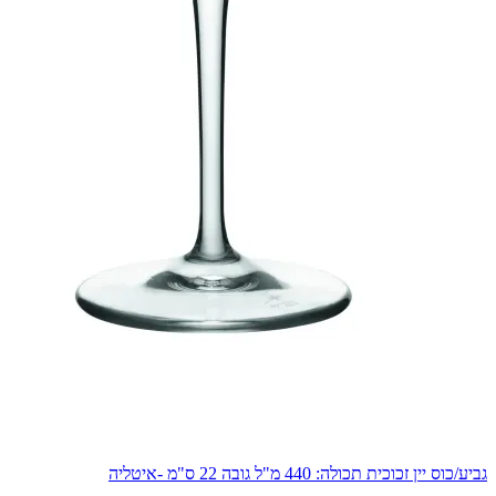
גביע/כוס יין זכוכית תכולה: 440 מ"ל גובה 22 ס"מ -איטליה