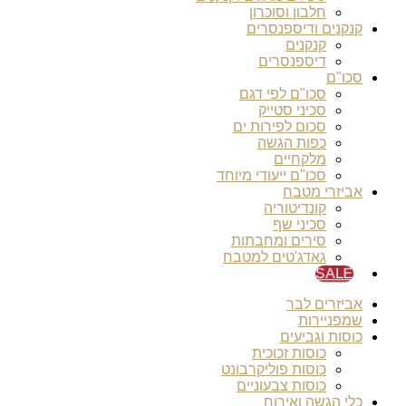
חלבון וסוכרון
קנקנים ודיספנסרים
קנקנים
דיספנסרים
סכו"ם
סכו"ם לפי דגם
סכיני סטייק
סכום לפירות ים
כפות הגשה
מלקחיים
סכו"ם ייעודי מיוחד
אביזרי מטבח
קונדיטוריה
סכיני שף
סירים ומחבתות
גאדג'טים למטבח
SALE
אביזרים לבר
שמפניירות
כוסות וגביעים
כוסות זכוכית
כוסות פוליקרבונט
כוסות צבעוניים
כלי הגשה ואירוח