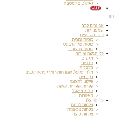
גאדג'טים למטבח
SALE
אביזרים לבר
שמפניירות
כוסות וגביעים
כוסות זכוכית
כוסות פוליקרבונט
כוסות צבעוניים
כלי הגשה ואירוח
מגשים
תבניות
סלסלות
מלח ופלפל, שמן חומץ וארגונית-לרטבים
דקורציה
שילוט לתצוגה
קערות וקעריות הגשה
מחממי אוכל
מאפרות
כלי פורצלן
צלחות לבנות
צלחות צבעונית
צלחות פיצה