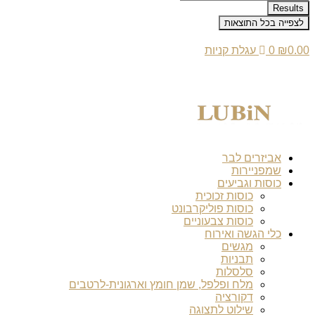
...
Results
לצפייה בכל התוצאות
0.00
₪
0
עגלת קניות
אביזרים לבר
שמפניירות
כוסות וגביעים
כוסות זכוכית
כוסות פוליקרבונט
כוסות צבעוניים
כלי הגשה ואירוח
מגשים
תבניות
סלסלות
מלח ופלפל, שמן חומץ וארגונית-לרטבים
דקורציה
שילוט לתצוגה