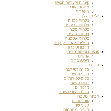
קערות וקעריות הגשה
מחממי אוכל
מאפרות
כלי פורצלן
צלחות לבנות
צלחות צבעונית
צלחות פיצה
צפחה טבעית
צלחות אספנות
ספלים מאגים וקנקנים
חלבון וסוכרון
קנקנים ודיספנסרים
קנקנים
דיספנסרים
סכו"ם
סכו"ם לפי דגם
סכיני סטייק
סכום לפירות ים
כפות הגשה
מלקחיים
סכו"ם ייעודי מיוחד
אביזרי מטבח
קונדיטוריה
סכיני שף
סירים ומחבתות