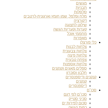
מגשים
תבניות
סלסלות
מלח ופלפל, שמן חומץ וארגונית-לרטבים
דקורציה
שילוט לתצוגה
קערות וקעריות הגשה
מחממי אוכל
מאפרות
כלי פורצלן
צלחות לבנות
צלחות צבעונית
צלחות פיצה
צפחה טבעית
צלחות אספנות
ספלים מאגים וקנקנים
חלבון וסוכרון
קנקנים ודיספנסרים
קנקנים
דיספנסרים
סכו"ם
סכו"ם לפי דגם
סכיני סטייק
סכום לפירות ים
כפות הגשה