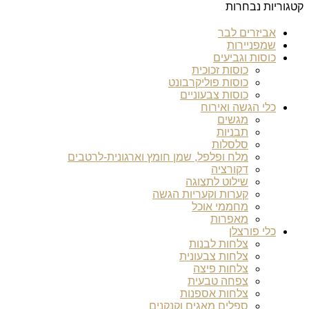
קטגוריות נבחרות
אביזרים לבר
שמפניירות
כוסות וגביעים
כוסות זכוכית
כוסות פוליקרבונט
כוסות צבעוניים
כלי הגשה ואירוח
מגשים
תבניות
סלסלות
מלח ופלפל, שמן חומץ וארגונית-לרטבים
דקורציה
שילוט לתצוגה
קערות וקעריות הגשה
מחממי אוכל
מאפרות
כלי פורצלן
צלחות לבנות
צלחות צבעונית
צלחות פיצה
צפחה טבעית
צלחות אספנות
ספלים מאגים וקנקנים