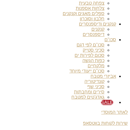
צפחה טבעית
צלחות אספנות
ספלים מאגים וקנקנים
חלבון וסוכרון
קנקנים ודיספנסרים
קנקנים
דיספנסרים
סכו"ם
סכו"ם לפי דגם
סכיני סטייק
סכום לפירות ים
כפות הגשה
מלקחיים
סכו"ם ייעודי מיוחד
אביזרי מטבח
קונדיטוריה
סכיני שף
סירים ומחבתות
גאדג'טים למטבח
SALE
לאתר המוסדי
שירות לקוחות בווטסאפ