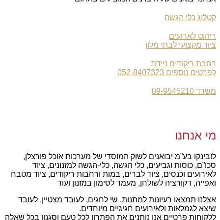
קטלוג כלי הגשה
ריהוט לארועים
ציוד מקצועי לבתי מלון
רחבת ריקודים ניידת
לפרטים נוספים 052-8407323
משרד 09-9545210
מי אנחנו
לובינקו בע”מ יבואנים לשוק המוסדי של מערכות אוכל פורצלן,
סכו”ם, כוסות וגביעים, כלי הגשה, כלי-הגשה למזנונים, ציוד
לאירועים וכנסים, ציוד לברים, במות ורחבות ריקודים, ציוד מטבח
ואפייה, דקורציה לשולחן, מעמד לסימון במזנון ועוד
אצלנו תמצאו רעיונות למתנות, שי לחגים, לעובד מצטיין, לעובד
שיצא לגמלאות ולאירועים חגיגיים מיוחדים.
ללקוחות פרטיים אנו נותנים את הפתרון לכל טעם וסגנון בכל שאלה