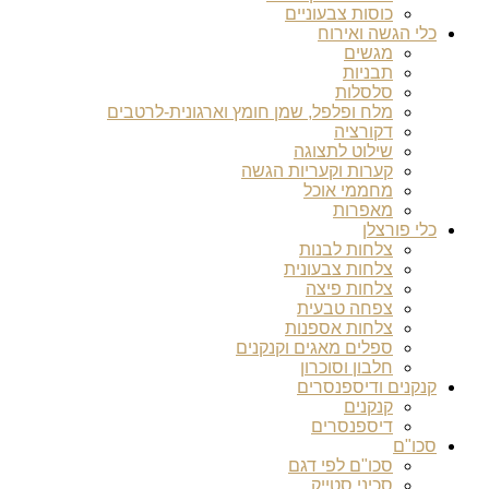
כוסות צבעוניים
כלי הגשה ואירוח
מגשים
תבניות
סלסלות
מלח ופלפל, שמן חומץ וארגונית-לרטבים
דקורציה
שילוט לתצוגה
קערות וקעריות הגשה
מחממי אוכל
מאפרות
כלי פורצלן
צלחות לבנות
צלחות צבעונית
צלחות פיצה
צפחה טבעית
צלחות אספנות
ספלים מאגים וקנקנים
חלבון וסוכרון
קנקנים ודיספנסרים
קנקנים
דיספנסרים
סכו"ם
סכו"ם לפי דגם
סכיני סטייק