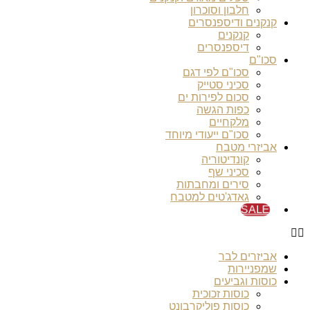
חלבון וסוכרון
קנקנים ודיספנסרים
קנקנים
דיספנסרים
סכו"ם
סכו"ם לפי דגם
סכיני סטייק
סכום לפירות ים
כפות הגשה
מלקחיים
סכו"ם ייעודי מיוחד
אביזרי מטבח
קונדיטוריה
סכיני שף
סירים ומחבתות
גאדג'טים למטבח
SALE
אביזרים לבר
שמפניירות
כוסות וגביעים
כוסות זכוכית
כוסות פוליקרבונט