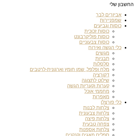
החשבון שלי
אביזרים לבר
שמפניירות
כוסות וגביעים
כוסות זכוכית
כוסות פוליקרבונט
כוסות צבעוניים
כלי הגשה ואירוח
מגשים
תבניות
סלסלות
מלח ופלפל, שמן חומץ וארגונית-לרטבים
דקורציה
שילוט לתצוגה
קערות וקעריות הגשה
מחממי אוכל
מאפרות
כלי פורצלן
צלחות לבנות
צלחות צבעונית
צלחות פיצה
צפחה טבעית
צלחות אספנות
ספלים מאגים וקנקנים