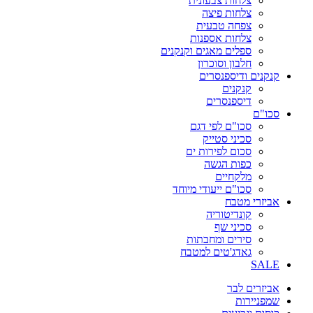
צלחות צבעונית
צלחות פיצה
צפחה טבעית
צלחות אספנות
ספלים מאגים וקנקנים
חלבון וסוכרון
קנקנים ודיספנסרים
קנקנים
דיספנסרים
סכו"ם
סכו"ם לפי דגם
סכיני סטייק
סכום לפירות ים
כפות הגשה
מלקחיים
סכו"ם ייעודי מיוחד
אביזרי מטבח
קונדיטוריה
סכיני שף
סירים ומחבתות
גאדג'טים למטבח
SALE
אביזרים לבר
שמפניירות