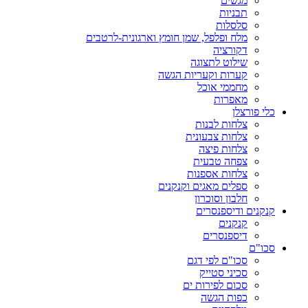
מגשים
תבניות
סלסלות
מלח ופלפל, שמן חומץ וארגונית-לרטבים
דקורציה
שילוט לתצוגה
קערות וקעריות הגשה
מחממי אוכל
מאפרות
כלי פורצלן
צלחות לבנות
צלחות צבעונית
צלחות פיצה
צפחה טבעית
צלחות אספנות
ספלים מאגים וקנקנים
חלבון וסוכרון
קנקנים ודיספנסרים
קנקנים
דיספנסרים
סכו"ם
סכו"ם לפי דגם
סכיני סטייק
סכום לפירות ים
כפות הגשה