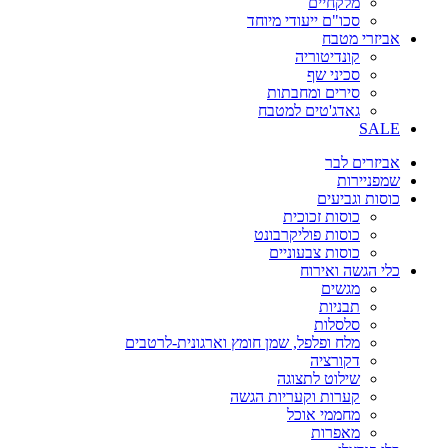
מלקחיים
סכו"ם ייעודי מיוחד
אביזרי מטבח
קונדיטוריה
סכיני שף
סירים ומחבתות
גאדג'טים למטבח
SALE
אביזרים לבר
שמפניירות
כוסות וגביעים
כוסות זכוכית
כוסות פוליקרבונט
כוסות צבעוניים
כלי הגשה ואירוח
מגשים
תבניות
סלסלות
מלח ופלפל, שמן חומץ וארגונית-לרטבים
דקורציה
שילוט לתצוגה
קערות וקעריות הגשה
מחממי אוכל
מאפרות