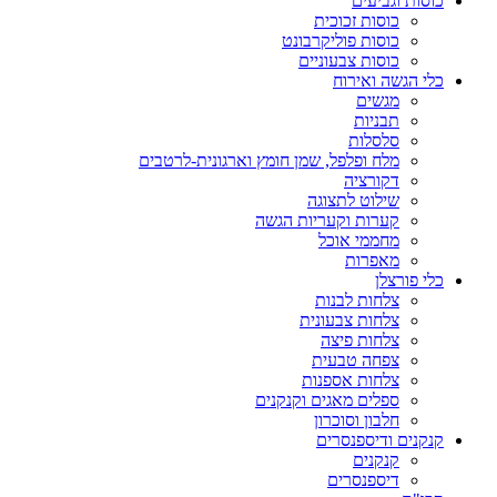
כוסות וגביעים
כוסות זכוכית
כוסות פוליקרבונט
כוסות צבעוניים
כלי הגשה ואירוח
מגשים
תבניות
סלסלות
מלח ופלפל, שמן חומץ וארגונית-לרטבים
דקורציה
שילוט לתצוגה
קערות וקעריות הגשה
מחממי אוכל
מאפרות
כלי פורצלן
צלחות לבנות
צלחות צבעונית
צלחות פיצה
צפחה טבעית
צלחות אספנות
ספלים מאגים וקנקנים
חלבון וסוכרון
קנקנים ודיספנסרים
קנקנים
דיספנסרים