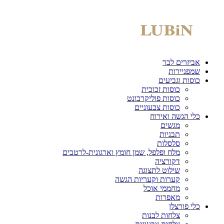
אביזרים לבר
שמפניירות
כוסות וגביעים
כוסות זכוכית
כוסות פוליקרבונט
כוסות צבעוניים
כלי הגשה ואירוח
מגשים
תבניות
סלסלות
מלח ופלפל, שמן חומץ וארגונית-לרטבים
דקורציה
שילוט לתצוגה
קערות וקעריות הגשה
מחממי אוכל
מאפרות
כלי פורצלן
צלחות לבנות