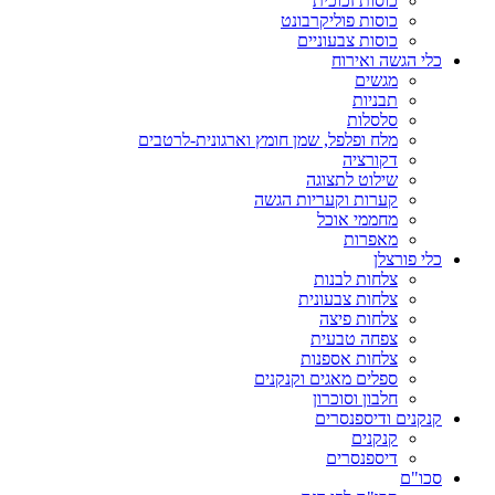
כוסות זכוכית
כוסות פוליקרבונט
כוסות צבעוניים
כלי הגשה ואירוח
מגשים
תבניות
סלסלות
מלח ופלפל, שמן חומץ וארגונית-לרטבים
דקורציה
שילוט לתצוגה
קערות וקעריות הגשה
מחממי אוכל
מאפרות
כלי פורצלן
צלחות לבנות
צלחות צבעונית
צלחות פיצה
צפחה טבעית
צלחות אספנות
ספלים מאגים וקנקנים
חלבון וסוכרון
קנקנים ודיספנסרים
קנקנים
דיספנסרים
סכו"ם