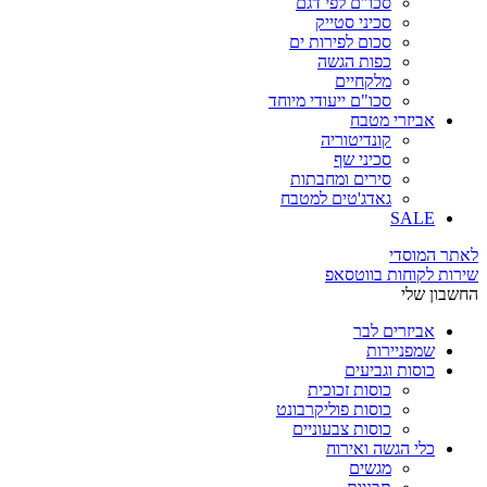
סכו"ם לפי דגם
סכיני סטייק
סכום לפירות ים
כפות הגשה
מלקחיים
סכו"ם ייעודי מיוחד
אביזרי מטבח
קונדיטוריה
סכיני שף
סירים ומחבתות
גאדג'טים למטבח
SALE
לאתר המוסדי
שירות לקוחות בווטסאפ
החשבון שלי
אביזרים לבר
שמפניירות
כוסות וגביעים
כוסות זכוכית
כוסות פוליקרבונט
כוסות צבעוניים
כלי הגשה ואירוח
מגשים