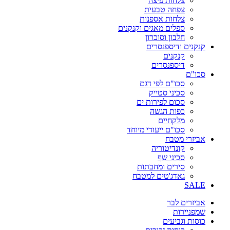
צלחות פיצה
צפחה טבעית
צלחות אספנות
ספלים מאגים וקנקנים
חלבון וסוכרון
קנקנים ודיספנסרים
קנקנים
דיספנסרים
סכו"ם
סכו"ם לפי דגם
סכיני סטייק
סכום לפירות ים
כפות הגשה
מלקחיים
סכו"ם ייעודי מיוחד
אביזרי מטבח
קונדיטוריה
סכיני שף
סירים ומחבתות
גאדג'טים למטבח
SALE
אביזרים לבר
שמפניירות
כוסות וגביעים