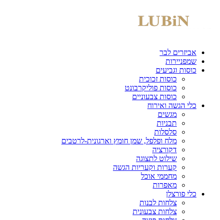
אביזרים לבר
שמפניירות
כוסות וגביעים
כוסות זכוכית
כוסות פוליקרבונט
כוסות צבעוניים
כלי הגשה ואירוח
מגשים
תבניות
סלסלות
מלח ופלפל, שמן חומץ וארגונית-לרטבים
דקורציה
שילוט לתצוגה
קערות וקעריות הגשה
מחממי אוכל
מאפרות
כלי פורצלן
צלחות לבנות
צלחות צבעונית