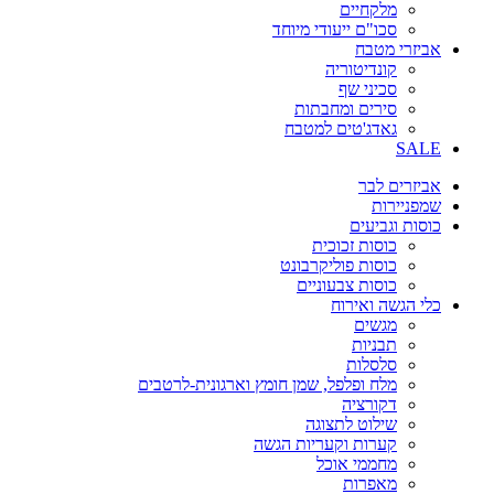
מלקחיים
סכו"ם ייעודי מיוחד
אביזרי מטבח
קונדיטוריה
סכיני שף
סירים ומחבתות
גאדג'טים למטבח
SALE
אביזרים לבר
שמפניירות
כוסות וגביעים
כוסות זכוכית
כוסות פוליקרבונט
כוסות צבעוניים
כלי הגשה ואירוח
מגשים
תבניות
סלסלות
מלח ופלפל, שמן חומץ וארגונית-לרטבים
דקורציה
שילוט לתצוגה
קערות וקעריות הגשה
מחממי אוכל
מאפרות