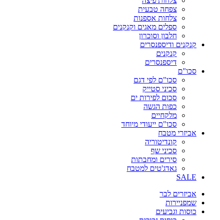
צלחות פיצה
צפחה טבעית
צלחות אספנות
ספלים מאגים וקנקנים
חלבון וסוכרון
קנקנים ודיספנסרים
קנקנים
דיספנסרים
סכו"ם
סכו"ם לפי דגם
סכיני סטייק
סכום לפירות ים
כפות הגשה
מלקחיים
סכו"ם ייעודי מיוחד
אביזרי מטבח
קונדיטוריה
סכיני שף
סירים ומחבתות
גאדג'טים למטבח
SALE
אביזרים לבר
שמפניירות
כוסות וגביעים