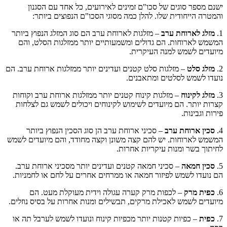
ישנם מספר סוגים של סכו"ם זמינים לאירועים, כל אחד עם הסגנון
והמטרה הייחודית שלו. להלן כמה מסוגי הסכו"ם הנפוצים ביותר:
1.
מזלג לארוחת ערב
– מזלגות לארוחת ערב הם סוג המזלג הנפוץ ביותר
המשמש לארוחות. הם גדולים ומשמעותיים יותר ממזלגות הסלט, והם
מיועדים לשמש למנה העיקרית.
2.
מזלג סלט
– מזלגות סלט קטנים ועדינים יותר ממזלגות ארוחת ערב. הם
נועדו לשמש לסלטים ומתאבנים.
3.
מזלג לקינוח
– מזלגות קינוח קטנים יותר ממזלגות ארוחת ערב וקוחות
קצרות יותר. הם מיועדים לשימוש לקינוחים ויכולים לשמש גם לצלחות
פירות וגבינות.
4.
סכין ארוחת ערב
– סכיני ארוחת ערב הן סוג הסכין הנפוץ ביותר
המשמש לארוחות. יש להם קצה משונן וקצה מחודד, והם מיועדים לשמש
לחיתוך בשר ומנות עיקריות אחרות.
5.
סכין חמאה
– סכיני חמאה קטנים ועדינים יותר מסכיני ארוחת ערב.
הם נועדו לשמש לפיזור חמאה או ממרחים אחרים על לחם או לחמניות.
6.
כפית מרק
– לכפות מרק קערה עגולה וידית מעוקלת מעט. הם
מיועדים לשמש לאכילת מרקים, תבשילים ומנות אחרות על בסיס נוזלים.
7.
כפית
– כפיות קטנות יותר מכפיות קינוח ונועדו לשמש לערבל תה או