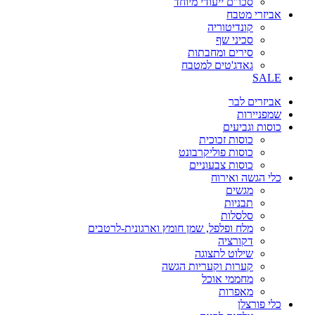
סכו"ם ייעודי מיוחד
אביזרי מטבח
קונדיטוריה
סכיני שף
סירים ומחבתות
גאדג'טים למטבח
SALE
אביזרים לבר
שמפניירות
כוסות וגביעים
כוסות זכוכית
כוסות פוליקרבונט
כוסות צבעוניים
כלי הגשה ואירוח
מגשים
תבניות
סלסלות
מלח ופלפל, שמן חומץ וארגונית-לרטבים
דקורציה
שילוט לתצוגה
קערות וקעריות הגשה
מחממי אוכל
מאפרות
כלי פורצלן