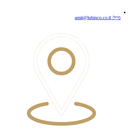
מייל: amit@lubinco.co.il