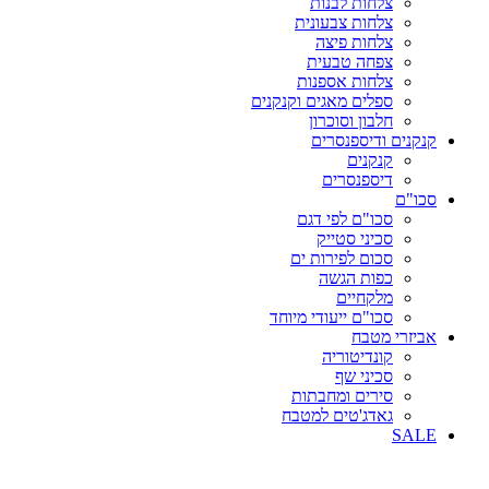
צלחות לבנות
צלחות צבעונית
צלחות פיצה
צפחה טבעית
צלחות אספנות
ספלים מאגים וקנקנים
חלבון וסוכרון
קנקנים ודיספנסרים
קנקנים
דיספנסרים
סכו"ם
סכו"ם לפי דגם
סכיני סטייק
סכום לפירות ים
כפות הגשה
מלקחיים
סכו"ם ייעודי מיוחד
אביזרי מטבח
קונדיטוריה
סכיני שף
סירים ומחבתות
גאדג'טים למטבח
SALE