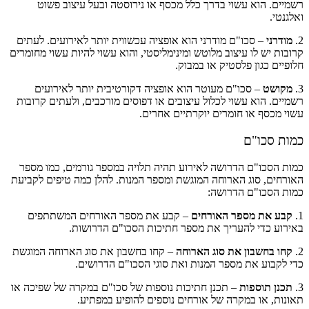
רשמיים. הוא עשוי בדרך כלל מכסף או נירוסטה ובעל עיצוב פשוט
ואלגנטי.
2.
מודרני
– סכו"ם מודרני הוא אופציה עכשווית יותר לאירועים. לעתים
קרובות יש לו עיצוב מלוטש ומינימליסטי, והוא עשוי להיות עשוי מחומרים
חלופיים כגון פלסטיק או במבוק.
3.
מקושט
– סכו"ם מעוטר הוא אופציה דקורטיבית יותר לאירועים
רשמיים. הוא עשוי לכלול עיצובים או דפוסים מורכבים, ולעתים קרובות
עשוי מכסף או חומרים יוקרתיים אחרים.
כמות סכו"ם
כמות הסכו"ם הדרושה לאירוע תהיה תלויה במספר גורמים, כמו מספר
האורחים, סוג הארוחה המוגשת ומספר המנות. להלן כמה טיפים לקביעת
כמות הסכו"ם הדרושה:
1.
קבע את מספר האורחים
– קבע את מספר האורחים המשתתפים
באירוע כדי להעריך את מספר חתיכות הסכו"ם הדרושות.
2.
קחו בחשבון את סוג הארוחה
– קחו בחשבון את סוג הארוחה המוגשת
כדי לקבוע את מספר המנות ואת סוגי הסכו"ם הדרושים.
3.
תכנן תוספות
– תכנן חתיכות נוספות של סכו"ם במקרה של שפיכה או
תאונות, או במקרה של אורחים נוספים להופיע במפתיע.