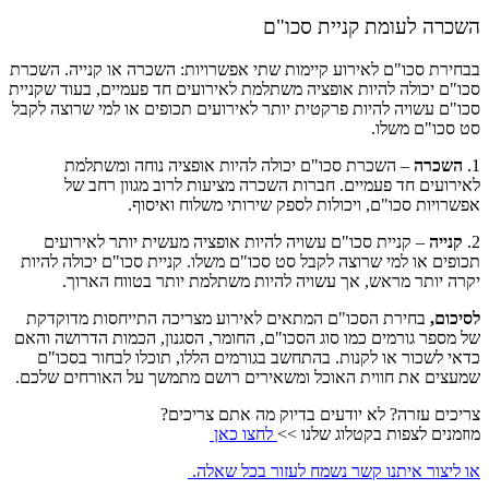
השכרה לעומת קניית סכו"ם
בבחירת סכו"ם לאירוע קיימות שתי אפשרויות: השכרה או קנייה. השכרת
סכו"ם יכולה להיות אופציה משתלמת לאירועים חד פעמיים, בעוד שקניית
סכו"ם עשויה להיות פרקטית יותר לאירועים תכופים או למי שרוצה לקבל
סט סכו"ם משלו.
1.
השכרה
– השכרת סכו"ם יכולה להיות אופציה נוחה ומשתלמת
לאירועים חד פעמיים. חברות השכרה מציעות לרוב מגוון רחב של
אפשרויות סכו"ם, ויכולות לספק שירותי משלוח ואיסוף.
2.
קנייה
– קניית סכו"ם עשויה להיות אופציה מעשית יותר לאירועים
תכופים או למי שרוצה לקבל סט סכו"ם משלו. קניית סכו"ם יכולה להיות
יקרה יותר מראש, אך עשויה להיות משתלמת יותר בטווח הארוך.
לסיכום,
בחירת הסכו"ם המתאים לאירוע מצריכה התייחסות מדוקדקת
של מספר גורמים כמו סוג הסכו"ם, החומר, הסגנון, הכמות הדרושה והאם
כדאי לשכור או לקנות. בהתחשב בגורמים הללו, תוכלו לבחור בסכו"ם
שמעצים את חווית האוכל ומשאירים רושם מתמשך על האורחים שלכם.
צריכים עזרה? לא יודעים בדיוק מה אתם צריכים?
מוזמנים לצפות בקטלוג שלנו >>
לחצו כאן
או ליצור איתנו קשר נשמח לעזור בכל שאלה.