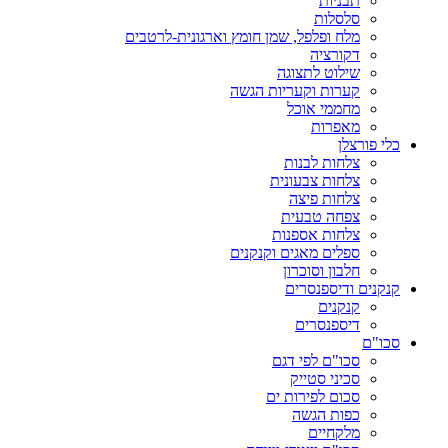
תבניות
סלסלות
מלח ופלפל, שמן חומץ וארגונית-לרטבים
דקורציה
שילוט לתצוגה
קערות וקעריות הגשה
מחממי אוכל
מאפרות
כלי פורצלן
צלחות לבנות
צלחות צבעונית
צלחות פיצה
צפחה טבעית
צלחות אספנות
ספלים מאגים וקנקנים
חלבון וסוכרון
קנקנים ודיספנסרים
קנקנים
דיספנסרים
סכו"ם
סכו"ם לפי דגם
סכיני סטייק
סכום לפירות ים
כפות הגשה
מלקחיים