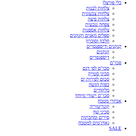
כלי פורצלן
צלחות לבנות
צלחות צבעונית
צלחות פיצה
צפחה טבעית
צלחות אספנות
ספלים מאגים וקנקנים
חלבון וסוכרון
קנקנים ודיספנסרים
קנקנים
דיספנסרים
סכו"ם
סכו"ם לפי דגם
סכיני סטייק
סכום לפירות ים
כפות הגשה
מלקחיים
סכו"ם ייעודי מיוחד
אביזרי מטבח
קונדיטוריה
סכיני שף
סירים ומחבתות
גאדג'טים למטבח
SALE