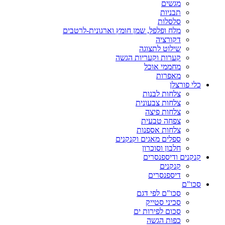
מגשים
תבניות
סלסלות
מלח ופלפל, שמן חומץ וארגונית-לרטבים
דקורציה
שילוט לתצוגה
קערות וקעריות הגשה
מחממי אוכל
מאפרות
כלי פורצלן
צלחות לבנות
צלחות צבעונית
צלחות פיצה
צפחה טבעית
צלחות אספנות
ספלים מאגים וקנקנים
חלבון וסוכרון
קנקנים ודיספנסרים
קנקנים
דיספנסרים
סכו"ם
סכו"ם לפי דגם
סכיני סטייק
סכום לפירות ים
כפות הגשה