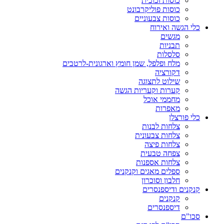
כוסות זכוכית
כוסות פוליקרבונט
כוסות צבעוניים
כלי הגשה ואירוח
מגשים
תבניות
סלסלות
מלח ופלפל, שמן חומץ וארגונית-לרטבים
דקורציה
שילוט לתצוגה
קערות וקעריות הגשה
מחממי אוכל
מאפרות
כלי פורצלן
צלחות לבנות
צלחות צבעונית
צלחות פיצה
צפחה טבעית
צלחות אספנות
ספלים מאגים וקנקנים
חלבון וסוכרון
קנקנים ודיספנסרים
קנקנים
דיספנסרים
סכו"ם