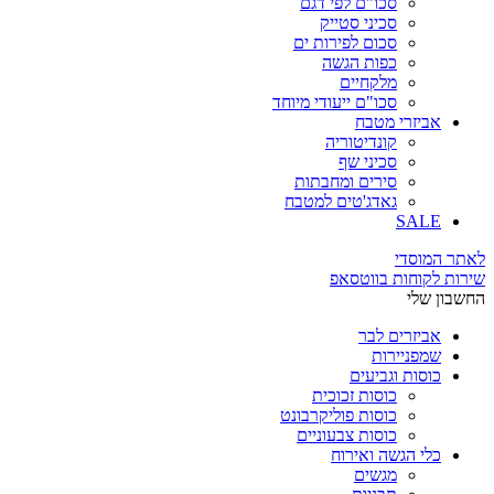
סכו"ם לפי דגם
סכיני סטייק
סכום לפירות ים
כפות הגשה
מלקחיים
סכו"ם ייעודי מיוחד
אביזרי מטבח
קונדיטוריה
סכיני שף
סירים ומחבתות
גאדג'טים למטבח
SALE
לאתר המוסדי
שירות לקוחות בווטסאפ
החשבון שלי
אביזרים לבר
שמפניירות
כוסות וגביעים
כוסות זכוכית
כוסות פוליקרבונט
כוסות צבעוניים
כלי הגשה ואירוח
מגשים