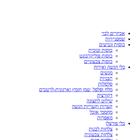
אביזרים לבר
שמפניירות
כוסות וגביעים
כוסות זכוכית
כוסות פוליקרבונט
כוסות צבעוניים
כלי הגשה ואירוח
מגשים
תבניות
סלסלות
מלח ופלפל, שמן חומץ וארגונית-לרטבים
דקורציה
שילוט לתצוגה
קערות וקעריות הגשה
מחממי אוכל
מאפרות
כלי פורצלן
צלחות לבנות
צלחות צבעונית