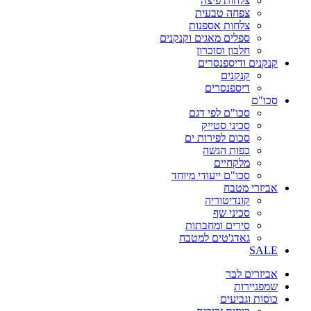
צלחות פיצה
צפחה טבעית
צלחות אספנות
ספלים מאגים וקנקנים
חלבון וסוכרון
קנקנים ודיספנסרים
קנקנים
דיספנסרים
סכו"ם
סכו"ם לפי דגם
סכיני סטייק
סכום לפירות ים
כפות הגשה
מלקחיים
סכו"ם ייעודי מיוחד
אביזרי מטבח
קונדיטוריה
סכיני שף
סירים ומחבתות
גאדג'טים למטבח
SALE
אביזרים לבר
שמפניירות
כוסות וגביעים