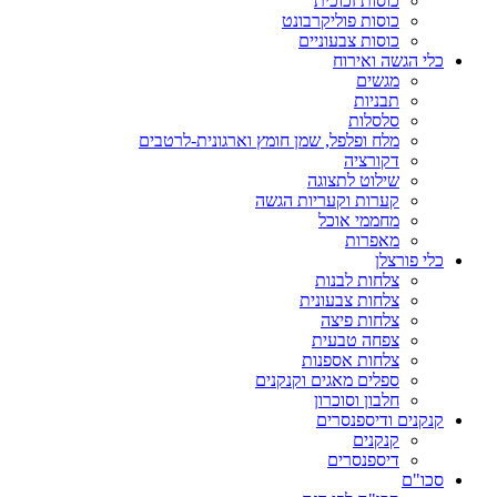
כוסות זכוכית
כוסות פוליקרבונט
כוסות צבעוניים
כלי הגשה ואירוח
מגשים
תבניות
סלסלות
מלח ופלפל, שמן חומץ וארגונית-לרטבים
דקורציה
שילוט לתצוגה
קערות וקעריות הגשה
מחממי אוכל
מאפרות
כלי פורצלן
צלחות לבנות
צלחות צבעונית
צלחות פיצה
צפחה טבעית
צלחות אספנות
ספלים מאגים וקנקנים
חלבון וסוכרון
קנקנים ודיספנסרים
קנקנים
דיספנסרים
סכו"ם