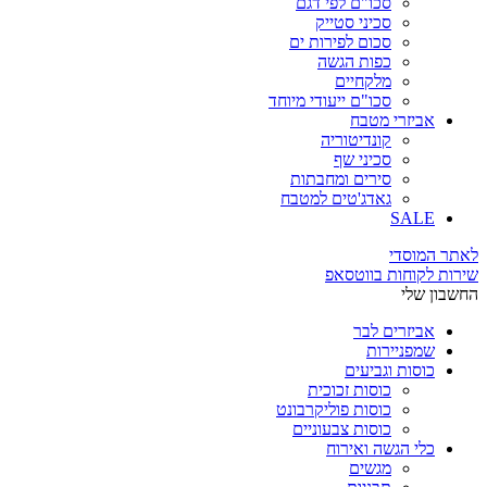
סכו"ם לפי דגם
סכיני סטייק
סכום לפירות ים
כפות הגשה
מלקחיים
סכו"ם ייעודי מיוחד
אביזרי מטבח
קונדיטוריה
סכיני שף
סירים ומחבתות
גאדג'טים למטבח
SALE
לאתר המוסדי
שירות לקוחות בווטסאפ
החשבון שלי
אביזרים לבר
שמפניירות
כוסות וגביעים
כוסות זכוכית
כוסות פוליקרבונט
כוסות צבעוניים
כלי הגשה ואירוח
מגשים