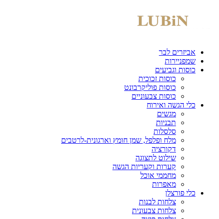
אביזרים לבר
שמפניירות
כוסות וגביעים
כוסות זכוכית
כוסות פוליקרבונט
כוסות צבעוניים
כלי הגשה ואירוח
מגשים
תבניות
סלסלות
מלח ופלפל, שמן חומץ וארגונית-לרטבים
דקורציה
שילוט לתצוגה
קערות וקעריות הגשה
מחממי אוכל
מאפרות
כלי פורצלן
צלחות לבנות
צלחות צבעונית