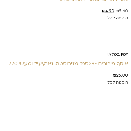
₪
4.90
₪
5.60
הוספה לסל
זמין במלאי
אוסף פירורים -29סמ' מנירוסטה. נאה,יעיל ומעשי 770
₪
25.00
הוספה לסל