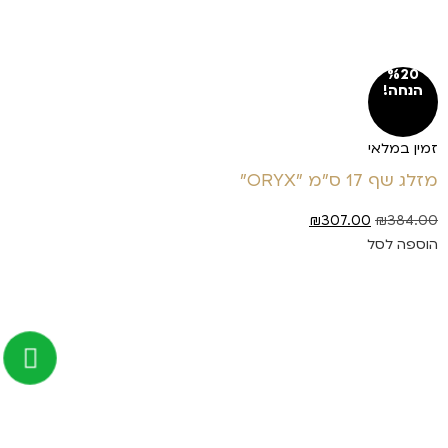
%20
הנחה!
זמין במלאי
מזלג שף 17 ס"מ "ORYX"
₪
307.00
₪
384.00
הוספה לסל