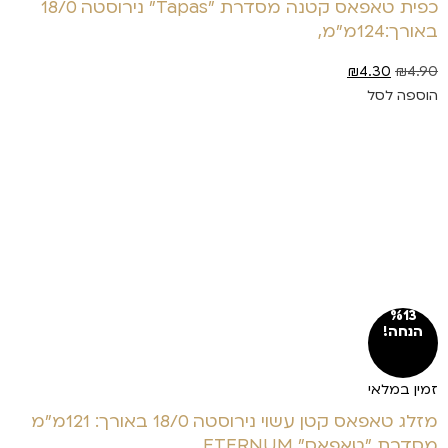
כפית טאפאס קטנה מסדרת "Tapas" נירוסטה 18/0
באורך:124מ"מ,
₪
4.30
₪
4.90
הוספה לסל
%13
הנחה!
זמין במלאי
מזלג טאפאס קטן עשוי נירוסטה 18/0 באורך: 121מ"מ
מסדרת "טאפאס" ETERNUM