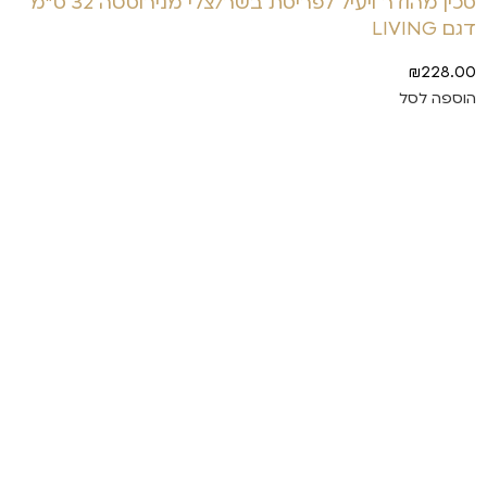
סכין מהודר ויעיל לפריסת בשר/צלי מנירוסטה 32 ס"מ
דגם LIVING
₪
228.00
הוספה לסל