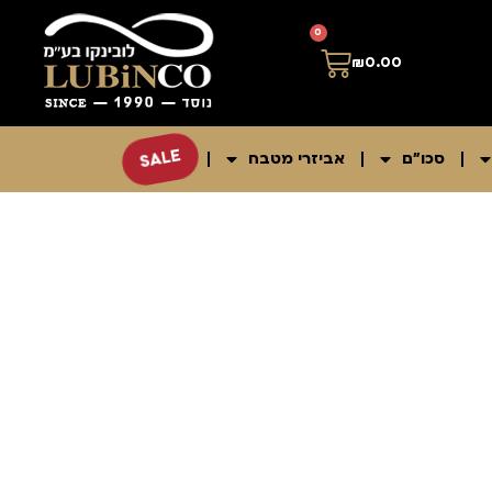
0
₪
0.00
SALE
סכו"ם
אביזרי מטבח