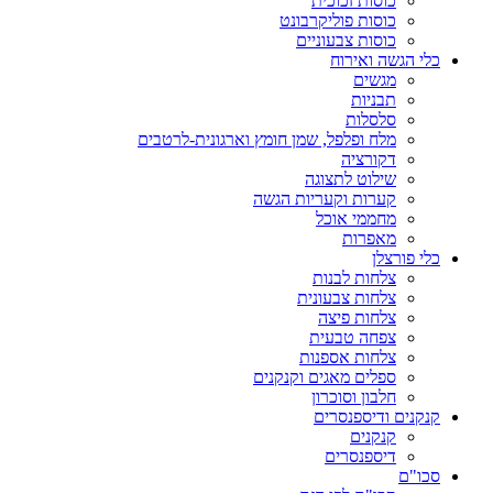
כוסות זכוכית
כוסות פוליקרבונט
כוסות צבעוניים
כלי הגשה ואירוח
מגשים
תבניות
סלסלות
מלח ופלפל, שמן חומץ וארגונית-לרטבים
דקורציה
שילוט לתצוגה
קערות וקעריות הגשה
מחממי אוכל
מאפרות
כלי פורצלן
צלחות לבנות
צלחות צבעונית
צלחות פיצה
צפחה טבעית
צלחות אספנות
ספלים מאגים וקנקנים
חלבון וסוכרון
קנקנים ודיספנסרים
קנקנים
דיספנסרים
סכו"ם