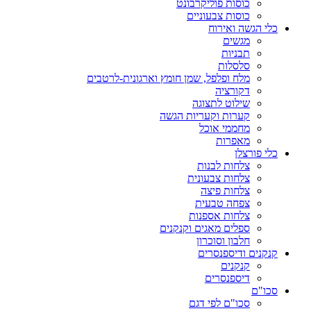
כוסות פוליקרבונט
כוסות צבעוניים
כלי הגשה ואירוח
מגשים
תבניות
סלסלות
מלח ופלפל, שמן חומץ וארגונית-לרטבים
דקורציה
שילוט לתצוגה
קערות וקעריות הגשה
מחממי אוכל
מאפרות
כלי פורצלן
צלחות לבנות
צלחות צבעונית
צלחות פיצה
צפחה טבעית
צלחות אספנות
ספלים מאגים וקנקנים
חלבון וסוכרון
קנקנים ודיספנסרים
קנקנים
דיספנסרים
סכו"ם
סכו"ם לפי דגם