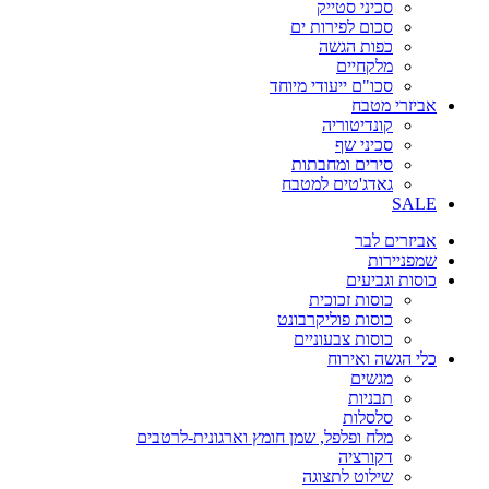
סכיני סטייק
סכום לפירות ים
כפות הגשה
מלקחיים
סכו"ם ייעודי מיוחד
אביזרי מטבח
קונדיטוריה
סכיני שף
סירים ומחבתות
גאדג'טים למטבח
SALE
אביזרים לבר
שמפניירות
כוסות וגביעים
כוסות זכוכית
כוסות פוליקרבונט
כוסות צבעוניים
כלי הגשה ואירוח
מגשים
תבניות
סלסלות
מלח ופלפל, שמן חומץ וארגונית-לרטבים
דקורציה
שילוט לתצוגה