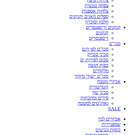
צלחות פיצה
צפחה טבעית
צלחות אספנות
ספלים מאגים וקנקנים
חלבון וסוכרון
קנקנים ודיספנסרים
קנקנים
דיספנסרים
סכו"ם
סכו"ם לפי דגם
סכיני סטייק
סכום לפירות ים
כפות הגשה
מלקחיים
סכו"ם ייעודי מיוחד
אביזרי מטבח
קונדיטוריה
סכיני שף
סירים ומחבתות
גאדג'טים למטבח
SALE
אביזרים לבר
שמפניירות
כוסות וגביעים