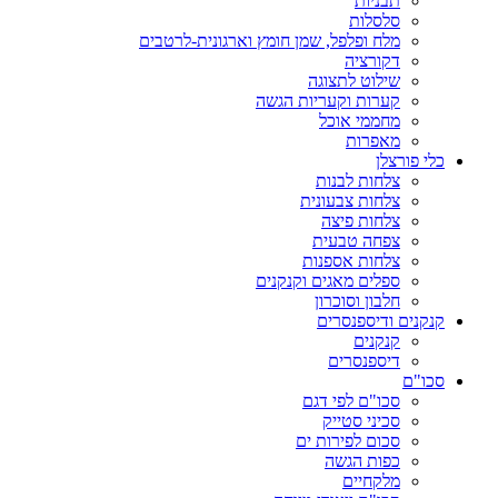
תבניות
סלסלות
מלח ופלפל, שמן חומץ וארגונית-לרטבים
דקורציה
שילוט לתצוגה
קערות וקעריות הגשה
מחממי אוכל
מאפרות
כלי פורצלן
צלחות לבנות
צלחות צבעונית
צלחות פיצה
צפחה טבעית
צלחות אספנות
ספלים מאגים וקנקנים
חלבון וסוכרון
קנקנים ודיספנסרים
קנקנים
דיספנסרים
סכו"ם
סכו"ם לפי דגם
סכיני סטייק
סכום לפירות ים
כפות הגשה
מלקחיים