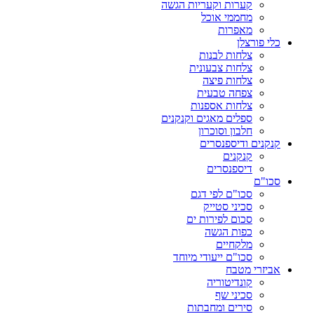
קערות וקעריות הגשה
מחממי אוכל
מאפרות
כלי פורצלן
צלחות לבנות
צלחות צבעונית
צלחות פיצה
צפחה טבעית
צלחות אספנות
ספלים מאגים וקנקנים
חלבון וסוכרון
קנקנים ודיספנסרים
קנקנים
דיספנסרים
סכו"ם
סכו"ם לפי דגם
סכיני סטייק
סכום לפירות ים
כפות הגשה
מלקחיים
סכו"ם ייעודי מיוחד
אביזרי מטבח
קונדיטוריה
סכיני שף
סירים ומחבתות