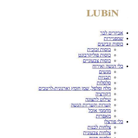
אביזרים לבר
שמפניירות
כוסות וגביעים
כוסות זכוכית
כוסות פוליקרבונט
כוסות צבעוניים
כלי הגשה ואירוח
מגשים
תבניות
סלסלות
מלח ופלפל, שמן חומץ וארגונית-לרטבים
דקורציה
שילוט לתצוגה
קערות וקעריות הגשה
מחממי אוכל
מאפרות
כלי פורצלן
צלחות לבנות
צלחות צבעונית