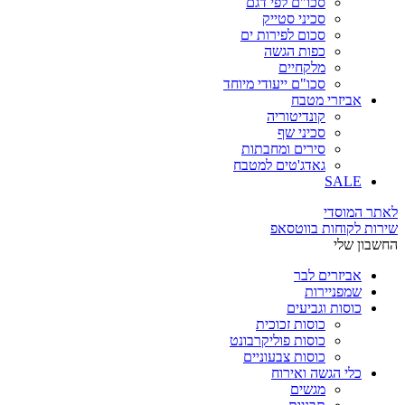
סכו"ם לפי דגם
סכיני סטייק
סכום לפירות ים
כפות הגשה
מלקחיים
סכו"ם ייעודי מיוחד
אביזרי מטבח
קונדיטוריה
סכיני שף
סירים ומחבתות
גאדג'טים למטבח
SALE
לאתר המוסדי
שירות לקוחות בווטסאפ
החשבון שלי
אביזרים לבר
שמפניירות
כוסות וגביעים
כוסות זכוכית
כוסות פוליקרבונט
כוסות צבעוניים
כלי הגשה ואירוח
מגשים