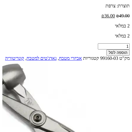
תוצרת: צרפת
המחיר
המחיר
₪
36.00
₪
49.00
המקורי
הנוכחי
2 במלאי
היה:
הוא:
₪36.00.
₪49.00.
2 במלאי
כמות
של
הוספה לסל
חולץ
מק"ט
99160-03
קטגוריות
אביזרי מטבח
,
גאדג'טים למטבח
,
קונדיטוריה
חרצנים
לזיתים
ודובדבנים,
אלומיניום