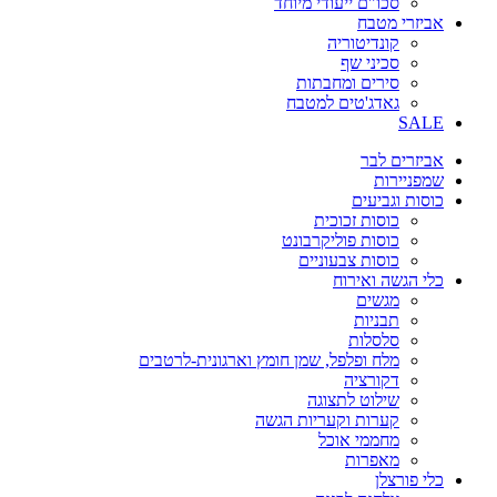
סכו"ם ייעודי מיוחד
אביזרי מטבח
קונדיטוריה
סכיני שף
סירים ומחבתות
גאדג'טים למטבח
SALE
אביזרים לבר
שמפניירות
כוסות וגביעים
כוסות זכוכית
כוסות פוליקרבונט
כוסות צבעוניים
כלי הגשה ואירוח
מגשים
תבניות
סלסלות
מלח ופלפל, שמן חומץ וארגונית-לרטבים
דקורציה
שילוט לתצוגה
קערות וקעריות הגשה
מחממי אוכל
מאפרות
כלי פורצלן