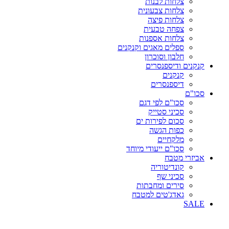
צלחות לבנות
צלחות צבעונית
צלחות פיצה
צפחה טבעית
צלחות אספנות
ספלים מאגים וקנקנים
חלבון וסוכרון
קנקנים ודיספנסרים
קנקנים
דיספנסרים
סכו"ם
סכו"ם לפי דגם
סכיני סטייק
סכום לפירות ים
כפות הגשה
מלקחיים
סכו"ם ייעודי מיוחד
אביזרי מטבח
קונדיטוריה
סכיני שף
סירים ומחבתות
גאדג'טים למטבח
SALE