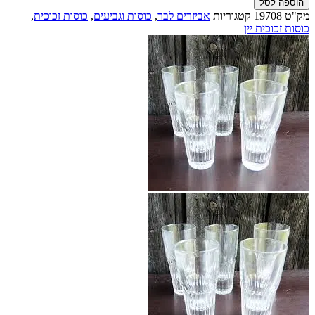
הוספה לסל
כוס
מק"ט
19708
קטגוריות
אביזרים לבר
,
כוסות וגביעים
,
כוסות זכוכית
,
זכוכית
כוסות זכוכית יין
17סל'
יחודית
לפסטיס
ועראק
עם
הטבעה
Chez
Pastis