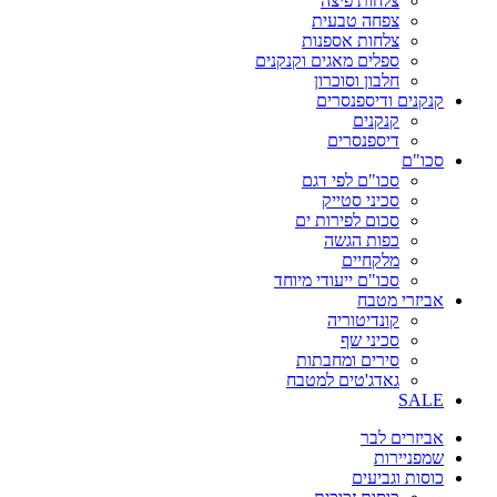
צלחות פיצה
צפחה טבעית
צלחות אספנות
ספלים מאגים וקנקנים
חלבון וסוכרון
קנקנים ודיספנסרים
קנקנים
דיספנסרים
סכו"ם
סכו"ם לפי דגם
סכיני סטייק
סכום לפירות ים
כפות הגשה
מלקחיים
סכו"ם ייעודי מיוחד
אביזרי מטבח
קונדיטוריה
סכיני שף
סירים ומחבתות
גאדג'טים למטבח
SALE
אביזרים לבר
שמפניירות
כוסות וגביעים