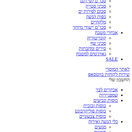
סכו"ם לפי דגם
סכיני סטייק
סכום לפירות ים
כפות הגשה
מלקחיים
סכו"ם ייעודי מיוחד
אביזרי מטבח
קונדיטוריה
סכיני שף
סירים ומחבתות
גאדג'טים למטבח
SALE
לאתר המוסדי
שירות לקוחות בווטסאפ
החשבון שלי
אביזרים לבר
שמפניירות
כוסות וגביעים
כוסות זכוכית
כוסות פוליקרבונט
כוסות צבעוניים
כלי הגשה ואירוח
מגשים