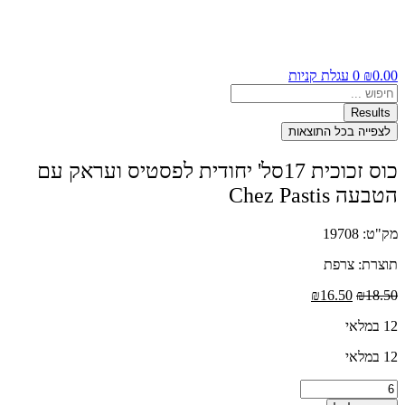
0.00
₪
0
עגלת קניות
Search
...
Results
לצפייה בכל התוצאות
כוס זכוכית 17סל' יחודית לפסטיס ועראק עם
הטבעה Chez Pastis
מק"ט: 19708
תוצרת: צרפת
המחיר
המחיר
₪
16.50
₪
18.50
המקורי
הנוכחי
12 במלאי
היה:
הוא:
₪16.50.
₪18.50.
12 במלאי
כמות
של