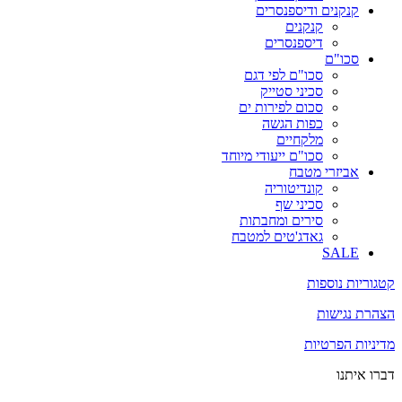
קנקנים ודיספנסרים
קנקנים
דיספנסרים
סכו"ם
סכו"ם לפי דגם
סכיני סטייק
סכום לפירות ים
כפות הגשה
מלקחיים
סכו"ם ייעודי מיוחד
אביזרי מטבח
קונדיטוריה
סכיני שף
סירים ומחבתות
גאדג'טים למטבח
SALE
קטגוריות נוספות
הצהרת נגישות
מדיניות הפרטיות
דברו איתנו