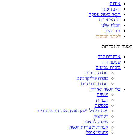
אודות
תקנון אתר
תנאי ביטול עסקה
כל המוצרים
הבלוג שלנו
צור קשר
לאתר המוסדי
קטגוריות נבחרות
אביזרים לבר
שמפניירות
כוסות וגביעים
כוסות זכוכית
כוסות פוליקרבונט
כוסות צבעוניים
כלי הגשה ואירוח
מגשים
תבניות
סלסלות
מלח ופלפל, שמן חומץ וארגונית-לרטבים
דקורציה
שילוט לתצוגה
קערות וקעריות הגשה
מחממי אוכל