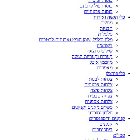
כוסות זכוכית
כוסות פוליקרבונט
כוסות צבעוניים
כלי הגשה ואירוח
מגשים
תבניות
סלסלות
מלח ופלפל, שמן חומץ וארגונית-לרטבים
דקורציה
שילוט לתצוגה
קערות וקעריות הגשה
מחממי אוכל
מאפרות
כלי פורצלן
צלחות לבנות
צלחות צבעונית
צלחות פיצה
צפחה טבעית
צלחות אספנות
ספלים מאגים וקנקנים
חלבון וסוכרון
קנקנים ודיספנסרים
קנקנים
דיספנסרים
סכו"ם