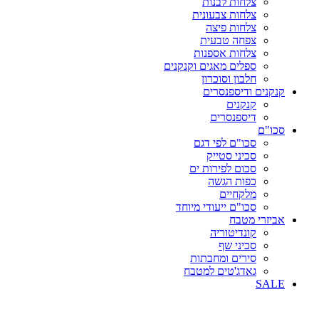
צלחות לבנות
צלחות צבעונית
צלחות פיצה
צפחה טבעית
צלחות אספנות
ספלים מאגים וקנקנים
חלבון וסוכרון
קנקנים ודיספנסרים
קנקנים
דיספנסרים
סכו"ם
סכו"ם לפי דגם
סכיני סטייק
סכום לפירות ים
כפות הגשה
מלקחיים
סכו"ם ייעודי מיוחד
אביזרי מטבח
קונדיטוריה
סכיני שף
סירים ומחבתות
גאדג'טים למטבח
SALE