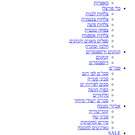
מאפרות
כלי פורצלן
צלחות לבנות
צלחות צבעונית
צלחות פיצה
צפחה טבעית
צלחות אספנות
ספלים מאגים וקנקנים
חלבון וסוכרון
קנקנים ודיספנסרים
קנקנים
דיספנסרים
סכו"ם
סכו"ם לפי דגם
סכיני סטייק
סכום לפירות ים
כפות הגשה
מלקחיים
סכו"ם ייעודי מיוחד
אביזרי מטבח
קונדיטוריה
סכיני שף
סירים ומחבתות
גאדג'טים למטבח
SALE