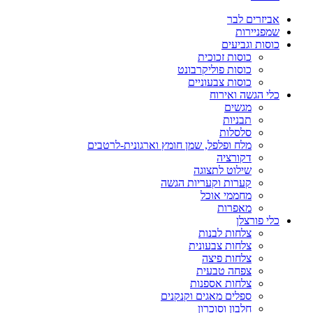
אביזרים לבר
שמפניירות
כוסות וגביעים
כוסות זכוכית
כוסות פוליקרבונט
כוסות צבעוניים
כלי הגשה ואירוח
מגשים
תבניות
סלסלות
מלח ופלפל, שמן חומץ וארגונית-לרטבים
דקורציה
שילוט לתצוגה
קערות וקעריות הגשה
מחממי אוכל
מאפרות
כלי פורצלן
צלחות לבנות
צלחות צבעונית
צלחות פיצה
צפחה טבעית
צלחות אספנות
ספלים מאגים וקנקנים
חלבון וסוכרון