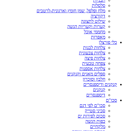
תבניות
סלסלות
מלח ופלפל, שמן חומץ וארגונית-לרטבים
דקורציה
שילוט לתצוגה
קערות וקעריות הגשה
מחממי אוכל
מאפרות
כלי פורצלן
צלחות לבנות
צלחות צבעונית
צלחות פיצה
צפחה טבעית
צלחות אספנות
ספלים מאגים וקנקנים
חלבון וסוכרון
קנקנים ודיספנסרים
קנקנים
דיספנסרים
סכו"ם
סכו"ם לפי דגם
סכיני סטייק
סכום לפירות ים
כפות הגשה
מלקחיים