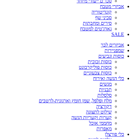
סכו"ם ייעודי מיוחד
אביזרי מטבח
קונדיטוריה
סכיני שף
סירים ומחבתות
גאדג'טים למטבח
SALE
אביזרים לבר
שמפניירות
כוסות וגביעים
כוסות זכוכית
כוסות פוליקרבונט
כוסות צבעוניים
כלי הגשה ואירוח
מגשים
תבניות
סלסלות
מלח ופלפל, שמן חומץ וארגונית-לרטבים
דקורציה
שילוט לתצוגה
קערות וקעריות הגשה
מחממי אוכל
מאפרות
כלי פורצלן