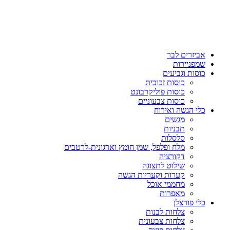
אביזרים לבר
שמפניירות
כוסות וגביעים
כוסות זכוכית
כוסות פוליקרבונט
כוסות צבעוניים
כלי הגשה ואירוח
מגשים
תבניות
סלסלות
מלח ופלפל, שמן חומץ וארגונית-לרטבים
דקורציה
שילוט לתצוגה
קערות וקעריות הגשה
מחממי אוכל
מאפרות
כלי פורצלן
צלחות לבנות
צלחות צבעונית