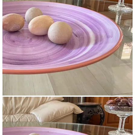
בגוון
וורוד.
מסדרת
LA
VIDA
עשוי
מלמין
משובח
דמוי
קרמיקה