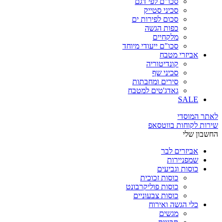
סכו"ם לפי דגם
סכיני סטייק
סכום לפירות ים
כפות הגשה
מלקחיים
סכו"ם ייעודי מיוחד
אביזרי מטבח
קונדיטוריה
סכיני שף
סירים ומחבתות
גאדג'טים למטבח
SALE
לאתר המוסדי
שירות לקוחות בווטסאפ
החשבון שלי
אביזרים לבר
שמפניירות
כוסות וגביעים
כוסות זכוכית
כוסות פוליקרבונט
כוסות צבעוניים
כלי הגשה ואירוח
מגשים