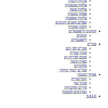
צלחות לבנות
צלחות צבעונית
צלחות פיצה
צפחה טבעית
צלחות אספנות
ספלים מאגים וקנקנים
חלבון וסוכרון
קנקנים ודיספנסרים
קנקנים
דיספנסרים
סכו"ם
סכו"ם לפי דגם
סכיני סטייק
סכום לפירות ים
כפות הגשה
מלקחיים
סכו"ם ייעודי מיוחד
אביזרי מטבח
קונדיטוריה
סכיני שף
סירים ומחבתות
גאדג'טים למטבח
SALE