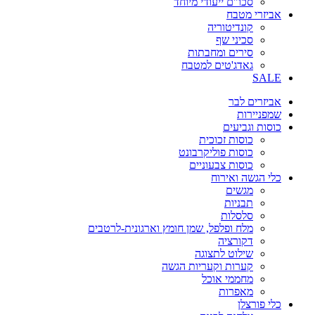
סכו"ם ייעודי מיוחד
אביזרי מטבח
קונדיטוריה
סכיני שף
סירים ומחבתות
גאדג'טים למטבח
SALE
אביזרים לבר
שמפניירות
כוסות וגביעים
כוסות זכוכית
כוסות פוליקרבונט
כוסות צבעוניים
כלי הגשה ואירוח
מגשים
תבניות
סלסלות
מלח ופלפל, שמן חומץ וארגונית-לרטבים
דקורציה
שילוט לתצוגה
קערות וקעריות הגשה
מחממי אוכל
מאפרות
כלי פורצלן