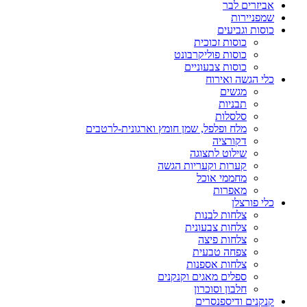
אביזרים לבר
שמפניירות
כוסות וגביעים
כוסות זכוכית
כוסות פוליקרבונט
כוסות צבעוניים
כלי הגשה ואירוח
מגשים
תבניות
סלסלות
מלח ופלפל, שמן חומץ וארגונית-לרטבים
דקורציה
שילוט לתצוגה
קערות וקעריות הגשה
מחממי אוכל
מאפרות
כלי פורצלן
צלחות לבנות
צלחות צבעונית
צלחות פיצה
צפחה טבעית
צלחות אספנות
ספלים מאגים וקנקנים
חלבון וסוכרון
קנקנים ודיספנסרים