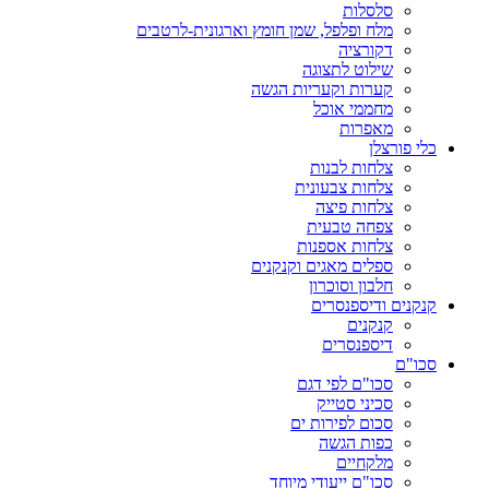
סלסלות
מלח ופלפל, שמן חומץ וארגונית-לרטבים
דקורציה
שילוט לתצוגה
קערות וקעריות הגשה
מחממי אוכל
מאפרות
כלי פורצלן
צלחות לבנות
צלחות צבעונית
צלחות פיצה
צפחה טבעית
צלחות אספנות
ספלים מאגים וקנקנים
חלבון וסוכרון
קנקנים ודיספנסרים
קנקנים
דיספנסרים
סכו"ם
סכו"ם לפי דגם
סכיני סטייק
סכום לפירות ים
כפות הגשה
מלקחיים
סכו"ם ייעודי מיוחד