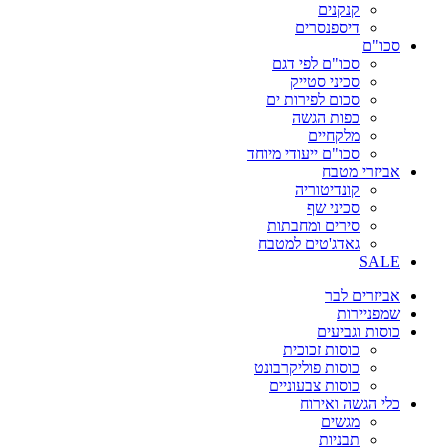
קנקנים
דיספנסרים
סכו"ם
סכו"ם לפי דגם
סכיני סטייק
סכום לפירות ים
כפות הגשה
מלקחיים
סכו"ם ייעודי מיוחד
אביזרי מטבח
קונדיטוריה
סכיני שף
סירים ומחבתות
גאדג'טים למטבח
SALE
אביזרים לבר
שמפניירות
כוסות וגביעים
כוסות זכוכית
כוסות פוליקרבונט
כוסות צבעוניים
כלי הגשה ואירוח
מגשים
תבניות