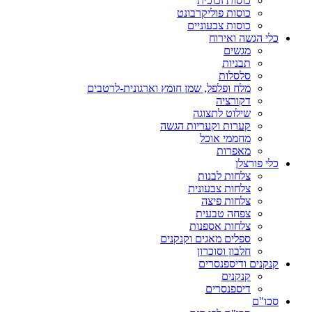
כוסות זכוכית
כוסות פוליקרבונט
כוסות צבעוניים
כלי הגשה ואירוח
מגשים
תבניות
סלסלות
מלח ופלפל, שמן חומץ וארגונית-לרטבים
דקורציה
שילוט לתצוגה
קערות וקעריות הגשה
מחממי אוכל
מאפרות
כלי פורצלן
צלחות לבנות
צלחות צבעונית
צלחות פיצה
צפחה טבעית
צלחות אספנות
ספלים מאגים וקנקנים
חלבון וסוכרון
קנקנים ודיספנסרים
קנקנים
דיספנסרים
סכו"ם