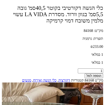
כלי הגשה דקורטיבי בקוטר 40,5סמ' גובה
5,5סמ' בגוון וורוד. מסדרת LA VIDA עשוי
מלמין משובח דמוי קרמיקה
מק"ט: 84168
תוצרת: גרמניה
₪
233.00
1 במלאי
1 במלאי
כמות
של
הוספה לסל
כלי
מק"ט
84168
קטגוריות
דקורציה
,
כלי הגשה ואירוח
,
מגשים
הגשה
דקורטיבי
בקוטר
40,5סמ'
גובה
5,5סמ'