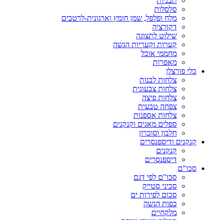
תבניות
סלסלות
מלח ופלפל, שמן חומץ וארגונית-לרטבים
דקורציה
שילוט לתצוגה
קערות וקעריות הגשה
מחממי אוכל
מאפרות
כלי פורצלן
צלחות לבנות
צלחות צבעונית
צלחות פיצה
צפחה טבעית
צלחות אספנות
ספלים מאגים וקנקנים
חלבון וסוכרון
קנקנים ודיספנסרים
קנקנים
דיספנסרים
סכו"ם
סכו"ם לפי דגם
סכיני סטייק
סכום לפירות ים
כפות הגשה
מלקחיים