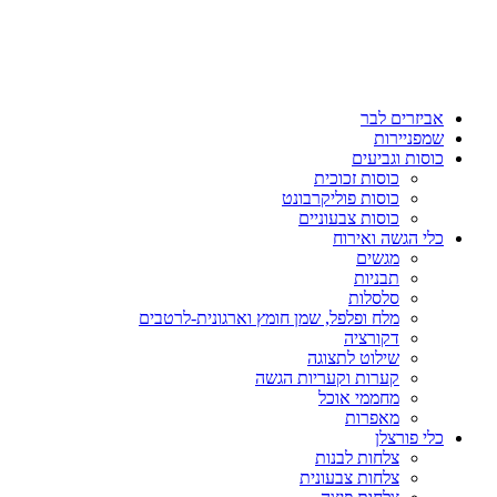
אביזרים לבר
שמפניירות
כוסות וגביעים
כוסות זכוכית
כוסות פוליקרבונט
כוסות צבעוניים
כלי הגשה ואירוח
מגשים
תבניות
סלסלות
מלח ופלפל, שמן חומץ וארגונית-לרטבים
דקורציה
שילוט לתצוגה
קערות וקעריות הגשה
מחממי אוכל
מאפרות
כלי פורצלן
צלחות לבנות
צלחות צבעונית