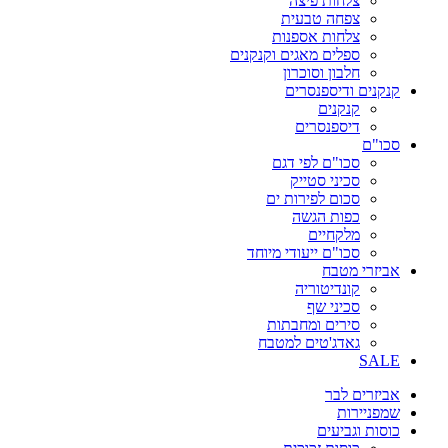
צלחות פיצה
צפחה טבעית
צלחות אספנות
ספלים מאגים וקנקנים
חלבון וסוכרון
קנקנים ודיספנסרים
קנקנים
דיספנסרים
סכו"ם
סכו"ם לפי דגם
סכיני סטייק
סכום לפירות ים
כפות הגשה
מלקחיים
סכו"ם ייעודי מיוחד
אביזרי מטבח
קונדיטוריה
סכיני שף
סירים ומחבתות
גאדג'טים למטבח
SALE
אביזרים לבר
שמפניירות
כוסות וגביעים