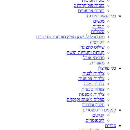
כוסות זכוכית
כוסות פוליקרבונט
כוסות צבעוניים
כלי הגשה ואירוח
מגשים
תבניות
סלסלות
מלח ופלפל, שמן חומץ וארגונית-לרטבים
דקורציה
שילוט לתצוגה
קערות וקעריות הגשה
מחממי אוכל
מאפרות
כלי פורצלן
צלחות לבנות
צלחות צבעונית
צלחות פיצה
צפחה טבעית
צלחות אספנות
ספלים מאגים וקנקנים
חלבון וסוכרון
קנקנים ודיספנסרים
קנקנים
דיספנסרים
סכו"ם