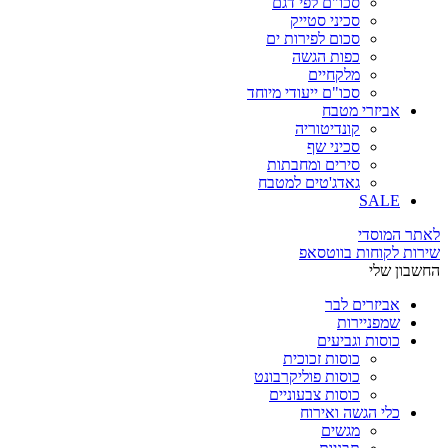
סכו"ם לפי דגם
סכיני סטייק
סכום לפירות ים
כפות הגשה
מלקחיים
סכו"ם ייעודי מיוחד
אביזרי מטבח
קונדיטוריה
סכיני שף
סירים ומחבתות
גאדג'טים למטבח
SALE
לאתר המוסדי
שירות לקוחות בווטסאפ
החשבון שלי
אביזרים לבר
שמפניירות
כוסות וגביעים
כוסות זכוכית
כוסות פוליקרבונט
כוסות צבעוניים
כלי הגשה ואירוח
מגשים