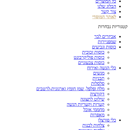
כל המוצרים
הבלוג שלנו
צור קשר
לאתר המוסדי
קטגוריות נבחרות
אביזרים לבר
שמפניירות
כוסות וגביעים
כוסות זכוכית
כוסות פוליקרבונט
כוסות צבעוניים
כלי הגשה ואירוח
מגשים
תבניות
סלסלות
מלח ופלפל, שמן חומץ וארגונית-לרטבים
דקורציה
שילוט לתצוגה
קערות וקעריות הגשה
מחממי אוכל
מאפרות
כלי פורצלן
צלחות לבנות