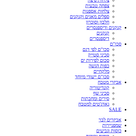
צלחות פיצה
צפחה טבעית
צלחות אספנות
ספלים מאגים וקנקנים
חלבון וסוכרון
קנקנים ודיספנסרים
קנקנים
דיספנסרים
סכו"ם
סכו"ם לפי דגם
סכיני סטייק
סכום לפירות ים
כפות הגשה
מלקחיים
סכו"ם ייעודי מיוחד
אביזרי מטבח
קונדיטוריה
סכיני שף
סירים ומחבתות
גאדג'טים למטבח
SALE
אביזרים לבר
שמפניירות
כוסות וגביעים