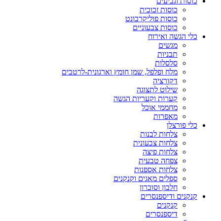
כוסות וגביעים
כוסות זכוכית
כוסות פוליקרבונט
כוסות צבעוניים
כלי הגשה ואירוח
מגשים
תבניות
סלסלות
מלח ופלפל, שמן חומץ וארגונית-לרטבים
דקורציה
שילוט לתצוגה
קערות וקעריות הגשה
מחממי אוכל
מאפרות
כלי פורצלן
צלחות לבנות
צלחות צבעונית
צלחות פיצה
צפחה טבעית
צלחות אספנות
ספלים מאגים וקנקנים
חלבון וסוכרון
קנקנים ודיספנסרים
קנקנים
דיספנסרים