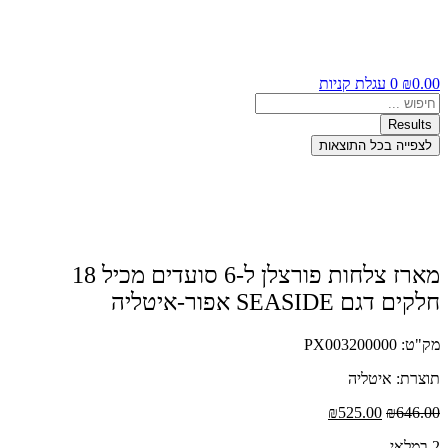
0.00
₪
0
עגלת קניות
Search
...
Results
לצפייה בכל התוצאות
מארז צלחות פורצלן ל-6 סועדים מכיל 18
חלקים דגם SEASIDE אפור-איטליה
מק"ט: PX003200000
תוצרת: איטליה
המחיר
המחיר
₪
525.00
₪
646.00
המקורי
הנוכחי
2 במלאי
היה:
הוא: