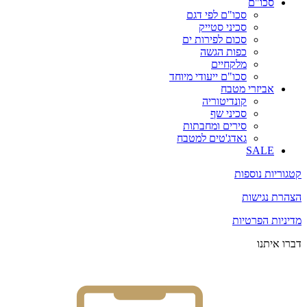
סכו"ם
סכו"ם לפי דגם
סכיני סטייק
סכום לפירות ים
כפות הגשה
מלקחיים
סכו"ם ייעודי מיוחד
אביזרי מטבח
קונדיטוריה
סכיני שף
סירים ומחבתות
גאדג'טים למטבח
SALE
קטגוריות נוספות
הצהרת נגישות
מדיניות הפרטיות
דברו איתנו