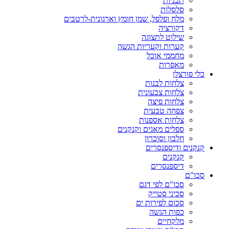
תבניות
סלסלות
מלח ופלפל, שמן חומץ וארגונית-לרטבים
דקורציה
שילוט לתצוגה
קערות וקעריות הגשה
מחממי אוכל
מאפרות
כלי פורצלן
צלחות לבנות
צלחות צבעונית
צלחות פיצה
צפחה טבעית
צלחות אספנות
ספלים מאגים וקנקנים
חלבון וסוכרון
קנקנים ודיספנסרים
קנקנים
דיספנסרים
סכו"ם
סכו"ם לפי דגם
סכיני סטייק
סכום לפירות ים
כפות הגשה
מלקחיים