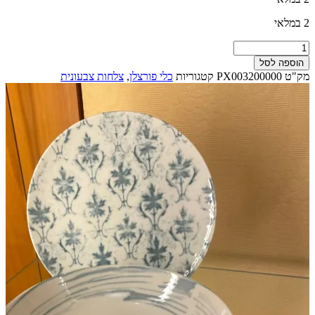
₪525.00.
₪646.00.
2 במלאי
כמות
של
הוספה לסל
מארז
מק"ט
PX003200000
קטגוריות
כלי פורצלן
,
צלחות צבעונית
צלחות
פורצלן
ל-6
סועדים
מכיל
18
חלקים
דגם
SEASIDE
אפור-איטליה