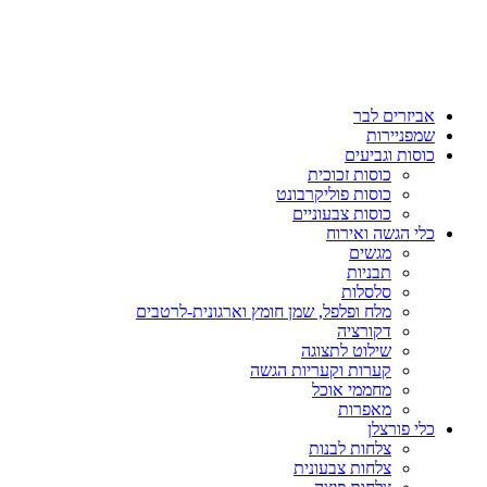
אביזרים לבר
שמפניירות
כוסות וגביעים
כוסות זכוכית
כוסות פוליקרבונט
כוסות צבעוניים
כלי הגשה ואירוח
מגשים
תבניות
סלסלות
מלח ופלפל, שמן חומץ וארגונית-לרטבים
דקורציה
שילוט לתצוגה
קערות וקעריות הגשה
מחממי אוכל
מאפרות
כלי פורצלן
צלחות לבנות
צלחות צבעונית