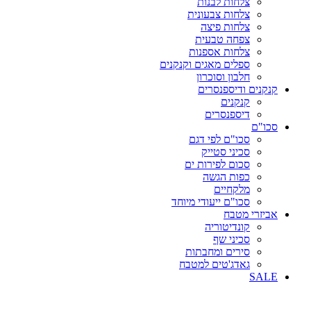
צלחות לבנות
צלחות צבעונית
צלחות פיצה
צפחה טבעית
צלחות אספנות
ספלים מאגים וקנקנים
חלבון וסוכרון
קנקנים ודיספנסרים
קנקנים
דיספנסרים
סכו"ם
סכו"ם לפי דגם
סכיני סטייק
סכום לפירות ים
כפות הגשה
מלקחיים
סכו"ם ייעודי מיוחד
אביזרי מטבח
קונדיטוריה
סכיני שף
סירים ומחבתות
גאדג'טים למטבח
SALE