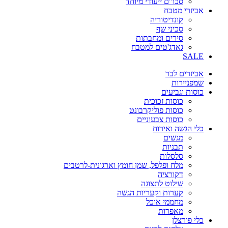
סכו"ם ייעודי מיוחד
אביזרי מטבח
קונדיטוריה
סכיני שף
סירים ומחבתות
גאדג'טים למטבח
SALE
אביזרים לבר
שמפניירות
כוסות וגביעים
כוסות זכוכית
כוסות פוליקרבונט
כוסות צבעוניים
כלי הגשה ואירוח
מגשים
תבניות
סלסלות
מלח ופלפל, שמן חומץ וארגונית-לרטבים
דקורציה
שילוט לתצוגה
קערות וקעריות הגשה
מחממי אוכל
מאפרות
כלי פורצלן