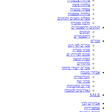
צלחות צבעונית
צלחות פיצה
צפחה טבעית
צלחות אספנות
ספלים מאגים וקנקנים
חלבון וסוכרון
קנקנים ודיספנסרים
קנקנים
דיספנסרים
סכו"ם
סכו"ם לפי דגם
סכיני סטייק
סכום לפירות ים
כפות הגשה
מלקחיים
סכו"ם ייעודי מיוחד
אביזרי מטבח
קונדיטוריה
סכיני שף
סירים ומחבתות
גאדג'טים למטבח
SALE
אביזרים לבר
שמפניירות