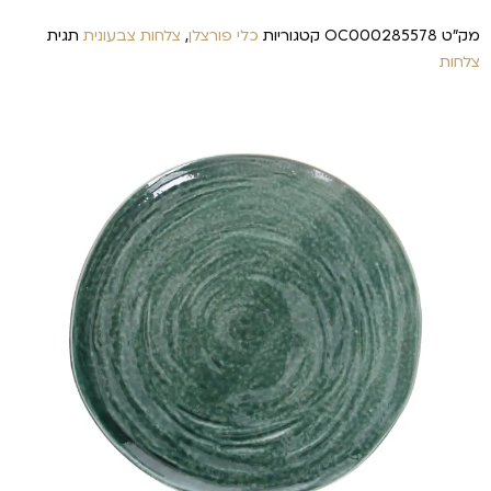
מק"ט
OC000285578
קטגוריות
כלי פורצלן
,
צלחות צבעונית
תגית
צלחות