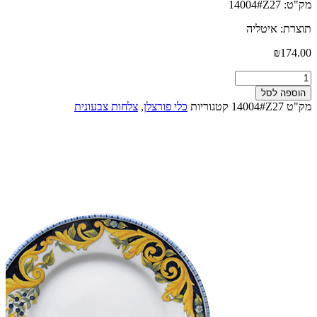
מק"ט: 14004#Z27
תוצרת: איטליה
₪
174.00
כמות
של
הוספה לסל
מארז
מק"ט
14004#Z27
קטגוריות
כלי פורצלן
,
צלחות צבעונית
6
יח
צלחות
פורצלן
מנה
ראשונה
21
ס"מ
דגם
TUSCANY
תוצרת
איטליה