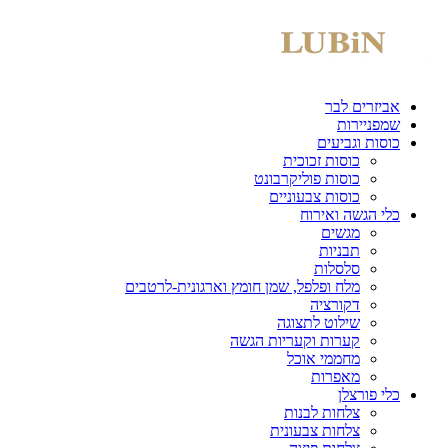
אביזרים לבר
שמפניירות
כוסות וגביעים
כוסות זכוכית
כוסות פוליקרבונט
כוסות צבעוניים
כלי הגשה ואירוח
מגשים
תבניות
סלסלות
מלח ופלפל, שמן חומץ וארגונית-לרטבים
דקורציה
שילוט לתצוגה
קערות וקעריות הגשה
מחממי אוכל
מאפרות
כלי פורצלן
צלחות לבנות
צלחות צבעונית