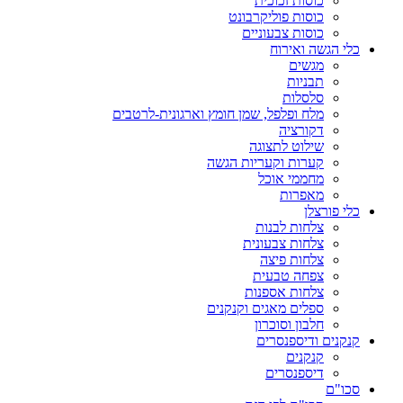
כוסות זכוכית
כוסות פוליקרבונט
כוסות צבעוניים
כלי הגשה ואירוח
מגשים
תבניות
סלסלות
מלח ופלפל, שמן חומץ וארגונית-לרטבים
דקורציה
שילוט לתצוגה
קערות וקעריות הגשה
מחממי אוכל
מאפרות
כלי פורצלן
צלחות לבנות
צלחות צבעונית
צלחות פיצה
צפחה טבעית
צלחות אספנות
ספלים מאגים וקנקנים
חלבון וסוכרון
קנקנים ודיספנסרים
קנקנים
דיספנסרים
סכו"ם