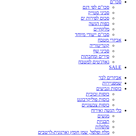
סכו"ם
סכו"ם לפי דגם
סכיני סטייק
סכום לפירות ים
כפות הגשה
מלקחיים
סכו"ם ייעודי מיוחד
אביזרי מטבח
קונדיטוריה
סכיני שף
סירים ומחבתות
גאדג'טים למטבח
SALE
אביזרים לבר
שמפניירות
כוסות וגביעים
כוסות זכוכית
כוסות פוליקרבונט
כוסות צבעוניים
כלי הגשה ואירוח
מגשים
תבניות
סלסלות
מלח ופלפל, שמן חומץ וארגונית-לרטבים