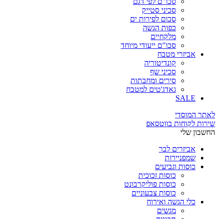
סכו"ם לפי דגם
סכיני סטייק
סכום לפירות ים
כפות הגשה
מלקחיים
סכו"ם ייעודי מיוחד
אביזרי מטבח
קונדיטוריה
סכיני שף
סירים ומחבתות
גאדג'טים למטבח
SALE
לאתר המוסדי
שירות לקוחות בווטסאפ
החשבון שלי
אביזרים לבר
שמפניירות
כוסות וגביעים
כוסות זכוכית
כוסות פוליקרבונט
כוסות צבעוניים
כלי הגשה ואירוח
מגשים