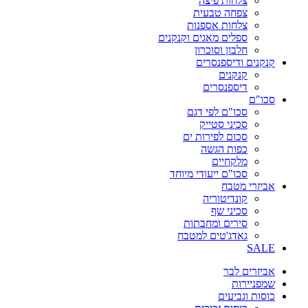
צלחות פיצה
צפחה טבעית
צלחות אספנות
ספלים מאגים וקנקנים
חלבון וסוכרון
קנקנים ודיספנסרים
קנקנים
דיספנסרים
סכו"ם
סכו"ם לפי דגם
סכיני סטייק
סכום לפירות ים
כפות הגשה
מלקחיים
סכו"ם ייעודי מיוחד
אביזרי מטבח
קונדיטוריה
סכיני שף
סירים ומחבתות
גאדג'טים למטבח
SALE
אביזרים לבר
שמפניירות
כוסות וגביעים