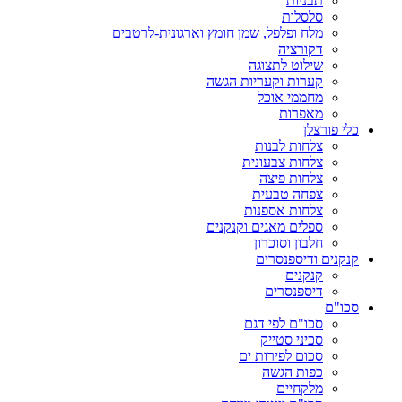
תבניות
סלסלות
מלח ופלפל, שמן חומץ וארגונית-לרטבים
דקורציה
שילוט לתצוגה
קערות וקעריות הגשה
מחממי אוכל
מאפרות
כלי פורצלן
צלחות לבנות
צלחות צבעונית
צלחות פיצה
צפחה טבעית
צלחות אספנות
ספלים מאגים וקנקנים
חלבון וסוכרון
קנקנים ודיספנסרים
קנקנים
דיספנסרים
סכו"ם
סכו"ם לפי דגם
סכיני סטייק
סכום לפירות ים
כפות הגשה
מלקחיים