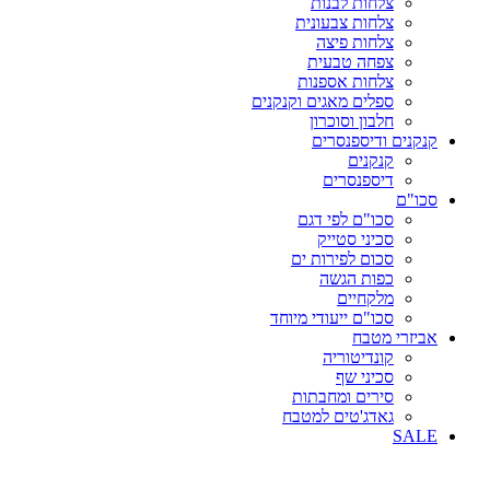
צלחות לבנות
צלחות צבעונית
צלחות פיצה
צפחה טבעית
צלחות אספנות
ספלים מאגים וקנקנים
חלבון וסוכרון
קנקנים ודיספנסרים
קנקנים
דיספנסרים
סכו"ם
סכו"ם לפי דגם
סכיני סטייק
סכום לפירות ים
כפות הגשה
מלקחיים
סכו"ם ייעודי מיוחד
אביזרי מטבח
קונדיטוריה
סכיני שף
סירים ומחבתות
גאדג'טים למטבח
SALE