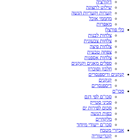
דקורציה
שילוט לתצוגה
קערות וקעריות הגשה
מחממי אוכל
מאפרות
כלי פורצלן
צלחות לבנות
צלחות צבעונית
צלחות פיצה
צפחה טבעית
צלחות אספנות
ספלים מאגים וקנקנים
חלבון וסוכרון
קנקנים ודיספנסרים
קנקנים
דיספנסרים
סכו"ם
סכו"ם לפי דגם
סכיני סטייק
סכום לפירות ים
כפות הגשה
מלקחיים
סכו"ם ייעודי מיוחד
אביזרי מטבח
קונדיטוריה