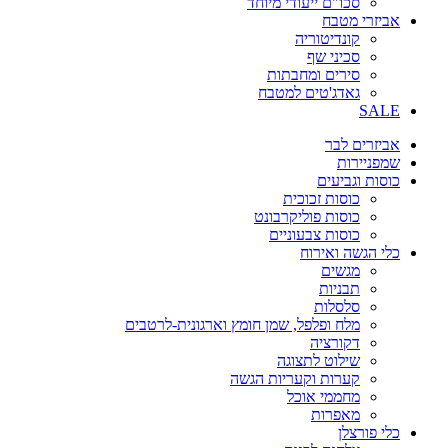
סכו"ם ייעודי מיוחד
אביזרי מטבח
קונדיטוריה
סכיני שף
סירים ומחבתות
גאדג'טים למטבח
SALE
אביזרים לבר
שמפניירות
כוסות וגביעים
כוסות זכוכית
כוסות פוליקרבונט
כוסות צבעוניים
כלי הגשה ואירוח
מגשים
תבניות
סלסלות
מלח ופלפל, שמן חומץ וארגונית-לרטבים
דקורציה
שילוט לתצוגה
קערות וקעריות הגשה
מחממי אוכל
מאפרות
כלי פורצלן