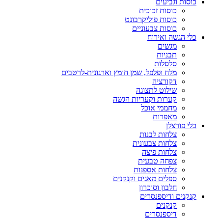
כוסות וגביעים
כוסות זכוכית
כוסות פוליקרבונט
כוסות צבעוניים
כלי הגשה ואירוח
מגשים
תבניות
סלסלות
מלח ופלפל, שמן חומץ וארגונית-לרטבים
דקורציה
שילוט לתצוגה
קערות וקעריות הגשה
מחממי אוכל
מאפרות
כלי פורצלן
צלחות לבנות
צלחות צבעונית
צלחות פיצה
צפחה טבעית
צלחות אספנות
ספלים מאגים וקנקנים
חלבון וסוכרון
קנקנים ודיספנסרים
קנקנים
דיספנסרים