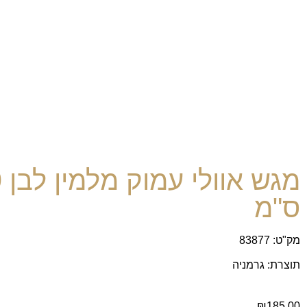
מ
ס"מ
מק"ט: 83877
תוצרת: גרמניה
₪
185.00