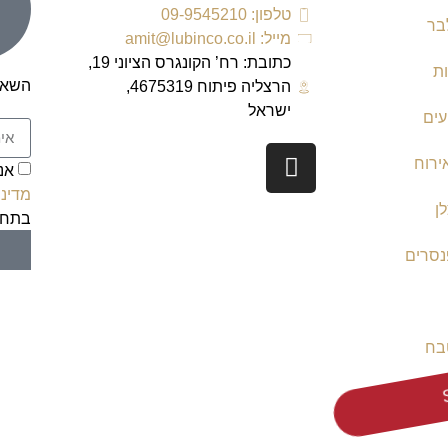
טלפון: 09-9545210
בר
מייל: amit@lubinco.co.il
כתובת: רח’ הקונגרס הציוני 19,
ת
השאר
הרצליה פיתוח 4675319,
ישראל
עים
ירוח
אנ
מדיני
ן
בתחת
נסרים
בח