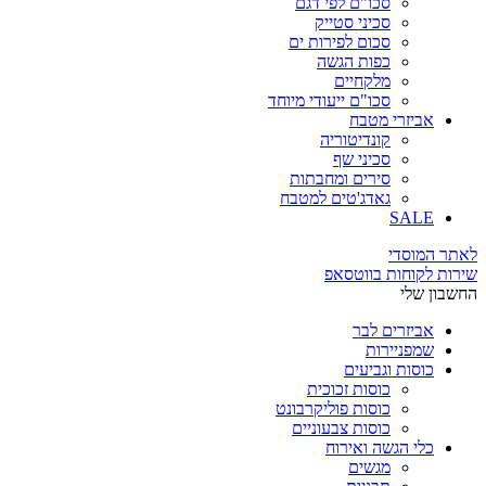
סכו"ם לפי דגם
סכיני סטייק
סכום לפירות ים
כפות הגשה
מלקחיים
סכו"ם ייעודי מיוחד
אביזרי מטבח
קונדיטוריה
סכיני שף
סירים ומחבתות
גאדג'טים למטבח
SALE
לאתר המוסדי
שירות לקוחות בווטסאפ
החשבון שלי
אביזרים לבר
שמפניירות
כוסות וגביעים
כוסות זכוכית
כוסות פוליקרבונט
כוסות צבעוניים
כלי הגשה ואירוח
מגשים