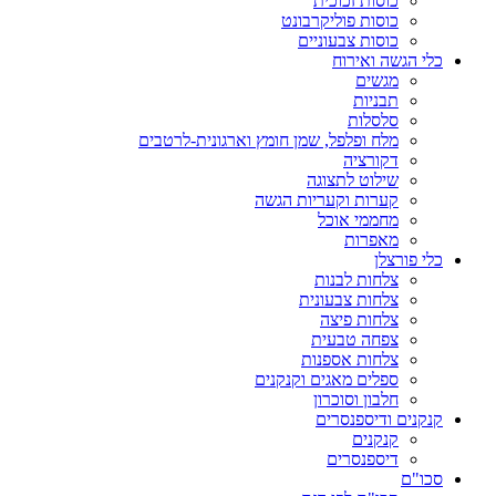
כוסות זכוכית
כוסות פוליקרבונט
כוסות צבעוניים
כלי הגשה ואירוח
מגשים
תבניות
סלסלות
מלח ופלפל, שמן חומץ וארגונית-לרטבים
דקורציה
שילוט לתצוגה
קערות וקעריות הגשה
מחממי אוכל
מאפרות
כלי פורצלן
צלחות לבנות
צלחות צבעונית
צלחות פיצה
צפחה טבעית
צלחות אספנות
ספלים מאגים וקנקנים
חלבון וסוכרון
קנקנים ודיספנסרים
קנקנים
דיספנסרים
סכו"ם