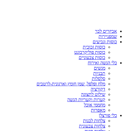
אביזרים לבר
שמפניירות
כוסות וגביעים
כוסות זכוכית
כוסות פוליקרבונט
כוסות צבעוניים
כלי הגשה ואירוח
מגשים
תבניות
סלסלות
מלח ופלפל, שמן חומץ וארגונית-לרטבים
דקורציה
שילוט לתצוגה
קערות וקעריות הגשה
מחממי אוכל
מאפרות
כלי פורצלן
צלחות לבנות
צלחות צבעונית