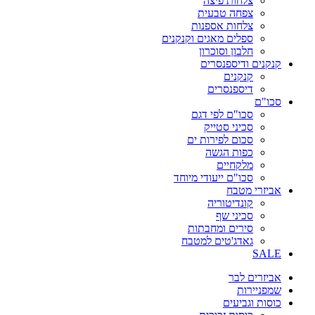
צלחות פיצה
צפחה טבעית
צלחות אספנות
ספלים מאגים וקנקנים
חלבון וסוכרון
קנקנים ודיספנסרים
קנקנים
דיספנסרים
סכו"ם
סכו"ם לפי דגם
סכיני סטייק
סכום לפירות ים
כפות הגשה
מלקחיים
סכו"ם ייעודי מיוחד
אביזרי מטבח
קונדיטוריה
סכיני שף
סירים ומחבתות
גאדג'טים למטבח
SALE
אביזרים לבר
שמפניירות
כוסות וגביעים