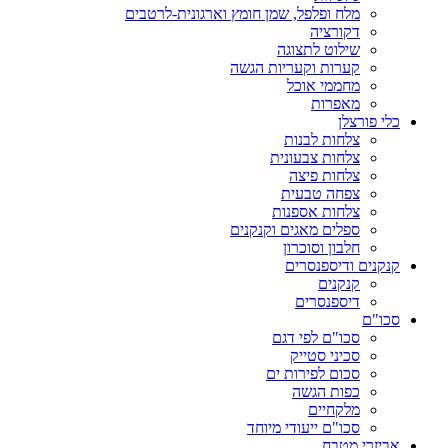
מלח ופלפל, שמן חומץ וארגונית-לרטבים
דקורציה
שילוט לתצוגה
קערות וקעריות הגשה
מחממי אוכל
מאפרות
כלי פורצלן
צלחות לבנות
צלחות צבעונית
צלחות פיצה
צפחה טבעית
צלחות אספנות
ספלים מאגים וקנקנים
חלבון וסוכרון
קנקנים ודיספנסרים
קנקנים
דיספנסרים
סכו"ם
סכו"ם לפי דגם
סכיני סטייק
סכום לפירות ים
כפות הגשה
מלקחיים
סכו"ם ייעודי מיוחד
אביזרי מטבח