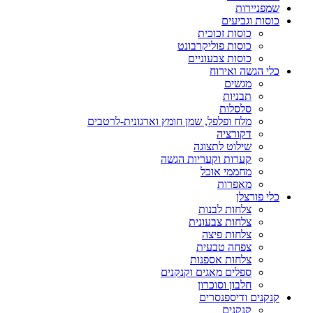
שמפניירות
כוסות וגביעים
כוסות זכוכית
כוסות פוליקרבונט
כוסות צבעוניים
כלי הגשה ואירוח
מגשים
תבניות
סלסלות
מלח ופלפל, שמן חומץ וארגונית-לרטבים
דקורציה
שילוט לתצוגה
קערות וקעריות הגשה
מחממי אוכל
מאפרות
כלי פורצלן
צלחות לבנות
צלחות צבעונית
צלחות פיצה
צפחה טבעית
צלחות אספנות
ספלים מאגים וקנקנים
חלבון וסוכרון
קנקנים ודיספנסרים
קנקנים