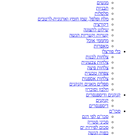
מגשים
תבניות
סלסלות
מלח ופלפל, שמן חומץ וארגונית-לרטבים
דקורציה
שילוט לתצוגה
קערות וקעריות הגשה
מחממי אוכל
מאפרות
כלי פורצלן
צלחות לבנות
צלחות צבעונית
צלחות פיצה
צפחה טבעית
צלחות אספנות
ספלים מאגים וקנקנים
חלבון וסוכרון
קנקנים ודיספנסרים
קנקנים
דיספנסרים
סכו"ם
סכו"ם לפי דגם
סכיני סטייק
סכום לפירות ים
כפות הגשה