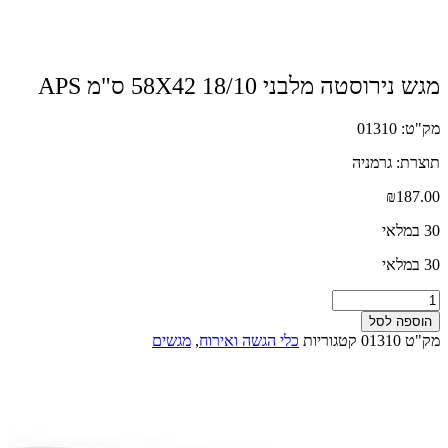
מגש נירוסטה מלבני 18/10 58X42 ס"מ APS
מק"ט: 01310
תוצרת: גרמניה
₪
187.00
30 במלאי
30 במלאי
כמות
של
הוספה לסל
מגש
מק"ט
01310
קטגוריות
כלי הגשה ואירוח
,
מגשים
נירוסטה
מלבני
18/10
58X42
ס"מ
APS