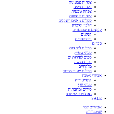
צלחות צבעונית
צלחות פיצה
צפחה טבעית
צלחות אספנות
ספלים מאגים וקנקנים
חלבון וסוכרון
קנקנים ודיספנסרים
קנקנים
דיספנסרים
סכו"ם
סכו"ם לפי דגם
סכיני סטייק
סכום לפירות ים
כפות הגשה
מלקחיים
סכו"ם ייעודי מיוחד
אביזרי מטבח
קונדיטוריה
סכיני שף
סירים ומחבתות
גאדג'טים למטבח
SALE
אביזרים לבר
שמפניירות