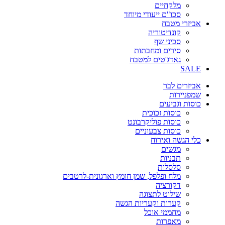
מלקחיים
סכו"ם ייעודי מיוחד
אביזרי מטבח
קונדיטוריה
סכיני שף
סירים ומחבתות
גאדג'טים למטבח
SALE
אביזרים לבר
שמפניירות
כוסות וגביעים
כוסות זכוכית
כוסות פוליקרבונט
כוסות צבעוניים
כלי הגשה ואירוח
מגשים
תבניות
סלסלות
מלח ופלפל, שמן חומץ וארגונית-לרטבים
דקורציה
שילוט לתצוגה
קערות וקעריות הגשה
מחממי אוכל
מאפרות