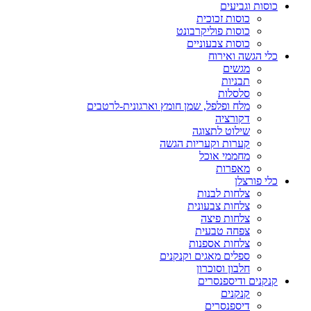
כוסות וגביעים
כוסות זכוכית
כוסות פוליקרבונט
כוסות צבעוניים
כלי הגשה ואירוח
מגשים
תבניות
סלסלות
מלח ופלפל, שמן חומץ וארגונית-לרטבים
דקורציה
שילוט לתצוגה
קערות וקעריות הגשה
מחממי אוכל
מאפרות
כלי פורצלן
צלחות לבנות
צלחות צבעונית
צלחות פיצה
צפחה טבעית
צלחות אספנות
ספלים מאגים וקנקנים
חלבון וסוכרון
קנקנים ודיספנסרים
קנקנים
דיספנסרים