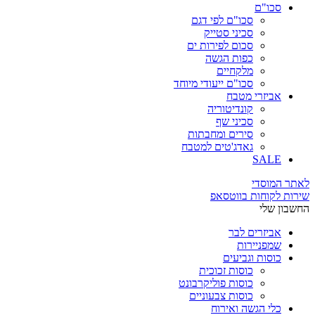
סכו"ם
סכו"ם לפי דגם
סכיני סטייק
סכום לפירות ים
כפות הגשה
מלקחיים
סכו"ם ייעודי מיוחד
אביזרי מטבח
קונדיטוריה
סכיני שף
סירים ומחבתות
גאדג'טים למטבח
SALE
לאתר המוסדי
שירות לקוחות בווטסאפ
החשבון שלי
אביזרים לבר
שמפניירות
כוסות וגביעים
כוסות זכוכית
כוסות פוליקרבונט
כוסות צבעוניים
כלי הגשה ואירוח