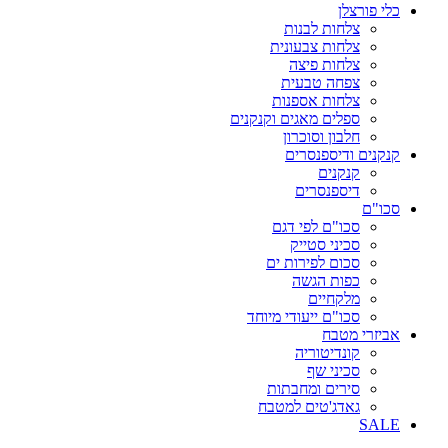
כלי פורצלן
צלחות לבנות
צלחות צבעונית
צלחות פיצה
צפחה טבעית
צלחות אספנות
ספלים מאגים וקנקנים
חלבון וסוכרון
קנקנים ודיספנסרים
קנקנים
דיספנסרים
סכו"ם
סכו"ם לפי דגם
סכיני סטייק
סכום לפירות ים
כפות הגשה
מלקחיים
סכו"ם ייעודי מיוחד
אביזרי מטבח
קונדיטוריה
סכיני שף
סירים ומחבתות
גאדג'טים למטבח
SALE