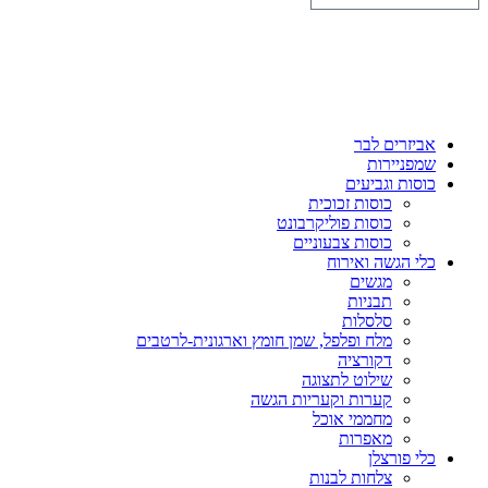
אביזרים לבר
שמפניירות
כוסות וגביעים
כוסות זכוכית
כוסות פוליקרבונט
כוסות צבעוניים
כלי הגשה ואירוח
מגשים
תבניות
סלסלות
מלח ופלפל, שמן חומץ וארגונית-לרטבים
דקורציה
שילוט לתצוגה
קערות וקעריות הגשה
מחממי אוכל
מאפרות
כלי פורצלן
צלחות לבנות