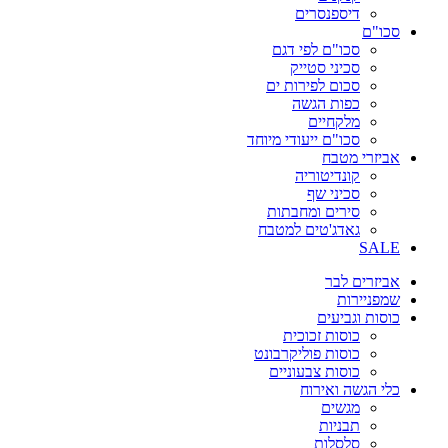
דיספנסרים
סכו"ם
סכו"ם לפי דגם
סכיני סטייק
סכום לפירות ים
כפות הגשה
מלקחיים
סכו"ם ייעודי מיוחד
אביזרי מטבח
קונדיטוריה
סכיני שף
סירים ומחבתות
גאדג'טים למטבח
SALE
אביזרים לבר
שמפניירות
כוסות וגביעים
כוסות זכוכית
כוסות פוליקרבונט
כוסות צבעוניים
כלי הגשה ואירוח
מגשים
תבניות
סלסלות