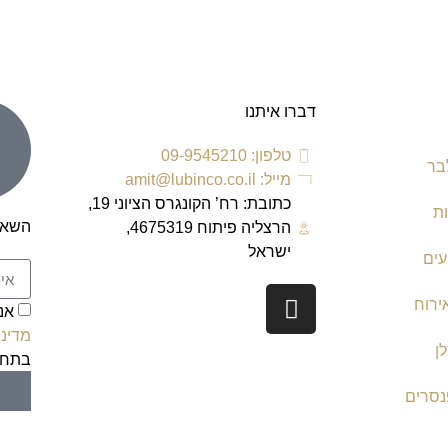
דברו איתנו
טלפון: 09-9545210
בר
מייל: amit@lubinco.co.il
כתובת: רח’ הקונגרס הציוני 19,
ת
השאר
הרצליה פיתוח 4675319,
ישראל
עים
ירוח
אנ
מדיני
ן
בתחת
נסרים