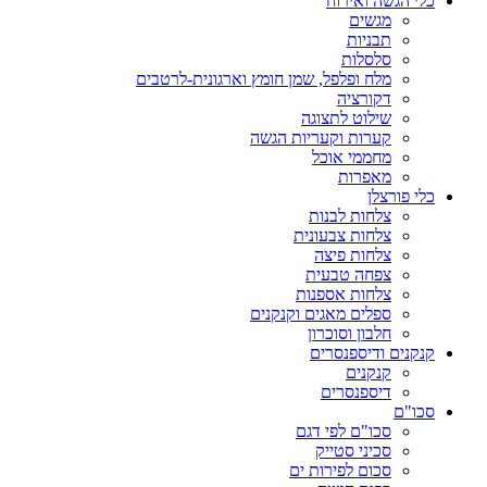
כלי הגשה ואירוח
מגשים
תבניות
סלסלות
מלח ופלפל, שמן חומץ וארגונית-לרטבים
דקורציה
שילוט לתצוגה
קערות וקעריות הגשה
מחממי אוכל
מאפרות
כלי פורצלן
צלחות לבנות
צלחות צבעונית
צלחות פיצה
צפחה טבעית
צלחות אספנות
ספלים מאגים וקנקנים
חלבון וסוכרון
קנקנים ודיספנסרים
קנקנים
דיספנסרים
סכו"ם
סכו"ם לפי דגם
סכיני סטייק
סכום לפירות ים