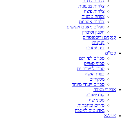
צלחות לבנות
צלחות צבעונית
צלחות פיצה
צפחה טבעית
צלחות אספנות
ספלים מאגים וקנקנים
חלבון וסוכרון
קנקנים ודיספנסרים
קנקנים
דיספנסרים
סכו"ם
סכו"ם לפי דגם
סכיני סטייק
סכום לפירות ים
כפות הגשה
מלקחיים
סכו"ם ייעודי מיוחד
אביזרי מטבח
קונדיטוריה
סכיני שף
סירים ומחבתות
גאדג'טים למטבח
SALE