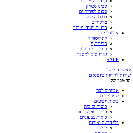
סכו"ם לפי דגם
סכיני סטייק
סכום לפירות ים
כפות הגשה
מלקחיים
סכו"ם ייעודי מיוחד
אביזרי מטבח
קונדיטוריה
סכיני שף
סירים ומחבתות
גאדג'טים למטבח
SALE
לאתר המוסדי
שירות לקוחות בווטסאפ
החשבון שלי
אביזרים לבר
שמפניירות
כוסות וגביעים
כוסות זכוכית
כוסות פוליקרבונט
כוסות צבעוניים
כלי הגשה ואירוח
מגשים