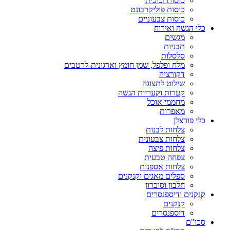
כוסות זכוכית
כוסות פוליקרבונט
כוסות צבעוניים
כלי הגשה ואירוח
מגשים
תבניות
סלסלות
מלח ופלפל, שמן חומץ וארגונית-לרטבים
דקורציה
שילוט לתצוגה
קערות וקעריות הגשה
מחממי אוכל
מאפרות
כלי פורצלן
צלחות לבנות
צלחות צבעונית
צלחות פיצה
צפחה טבעית
צלחות אספנות
ספלים מאגים וקנקנים
חלבון וסוכרון
קנקנים ודיספנסרים
קנקנים
דיספנסרים
סכו"ם