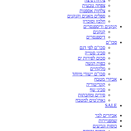
צלחות פיצה
צפחה טבעית
צלחות אספנות
ספלים מאגים וקנקנים
חלבון וסוכרון
קנקנים ודיספנסרים
קנקנים
דיספנסרים
סכו"ם
סכו"ם לפי דגם
סכיני סטייק
סכום לפירות ים
כפות הגשה
מלקחיים
סכו"ם ייעודי מיוחד
אביזרי מטבח
קונדיטוריה
סכיני שף
סירים ומחבתות
גאדג'טים למטבח
SALE
אביזרים לבר
שמפניירות
כוסות וגביעים