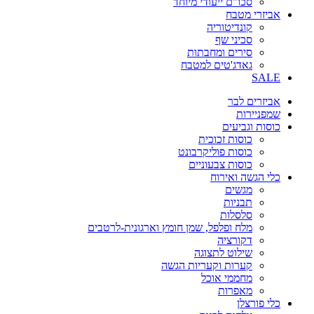
סכו"ם ייעודי מיוחד
אביזרי מטבח
קונדיטוריה
סכיני שף
סירים ומחבתות
גאדג'טים למטבח
SALE
אביזרים לבר
שמפניירות
כוסות וגביעים
כוסות זכוכית
כוסות פוליקרבונט
כוסות צבעוניים
כלי הגשה ואירוח
מגשים
תבניות
סלסלות
מלח ופלפל, שמן חומץ וארגונית-לרטבים
דקורציה
שילוט לתצוגה
קערות וקעריות הגשה
מחממי אוכל
מאפרות
כלי פורצלן