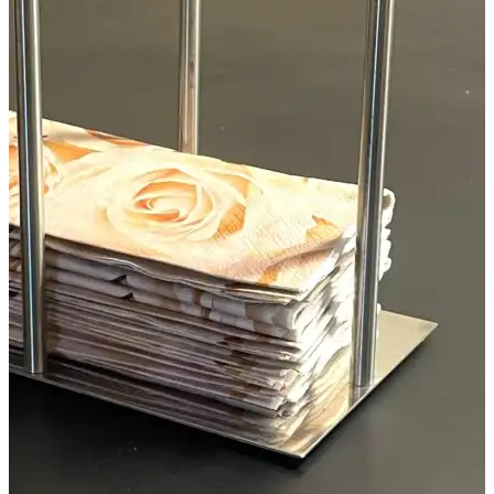
עם
4
מוטות
תמיכה-
APS