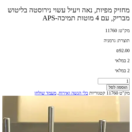
מחזיק מפיות, נאה ויעיל עשוי נירוסטה בליטוש
מבריק, עם 4 מוטות תמיכה-APS
מק"ט: 11760
תוצרת: גרמניה
₪
92.00
2 במלאי
2 במלאי
כמות
של
הוספה לסל
מחזיק
מק"ט
11760
קטגוריות
כלי הגשה ואירוח
,
מעמד שולחן
מפיות,
נאה
ויעיל
עשוי
נירוסטה
בליטוש
מבריק,