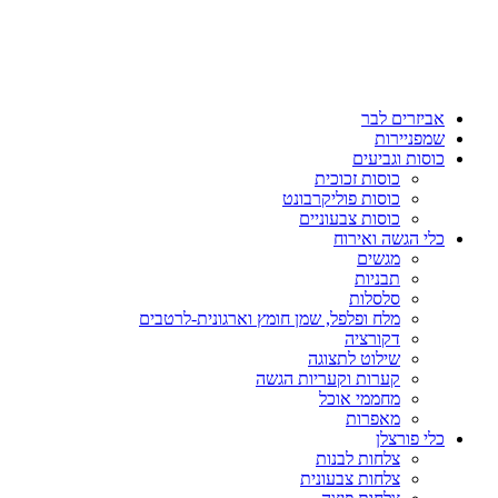
אביזרים לבר
שמפניירות
כוסות וגביעים
כוסות זכוכית
כוסות פוליקרבונט
כוסות צבעוניים
כלי הגשה ואירוח
מגשים
תבניות
סלסלות
מלח ופלפל, שמן חומץ וארגונית-לרטבים
דקורציה
שילוט לתצוגה
קערות וקעריות הגשה
מחממי אוכל
מאפרות
כלי פורצלן
צלחות לבנות
צלחות צבעונית