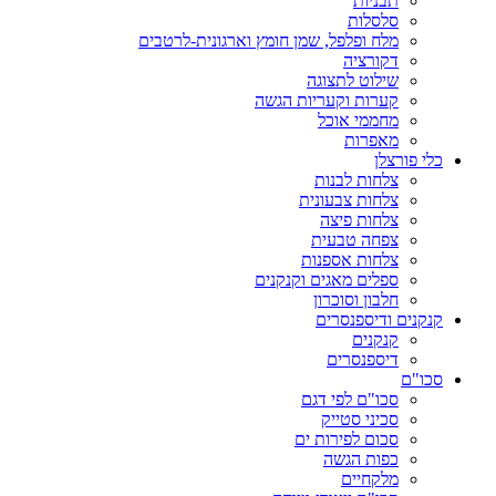
תבניות
סלסלות
מלח ופלפל, שמן חומץ וארגונית-לרטבים
דקורציה
שילוט לתצוגה
קערות וקעריות הגשה
מחממי אוכל
מאפרות
כלי פורצלן
צלחות לבנות
צלחות צבעונית
צלחות פיצה
צפחה טבעית
צלחות אספנות
ספלים מאגים וקנקנים
חלבון וסוכרון
קנקנים ודיספנסרים
קנקנים
דיספנסרים
סכו"ם
סכו"ם לפי דגם
סכיני סטייק
סכום לפירות ים
כפות הגשה
מלקחיים