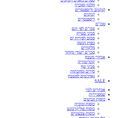
ספלים מאגים וקנקנים
חלבון וסוכרון
קנקנים ודיספנסרים
קנקנים
דיספנסרים
סכו"ם
סכו"ם לפי דגם
סכיני סטייק
סכום לפירות ים
כפות הגשה
מלקחיים
סכו"ם ייעודי מיוחד
אביזרי מטבח
קונדיטוריה
סכיני שף
סירים ומחבתות
גאדג'טים למטבח
SALE
אביזרים לבר
שמפניירות
כוסות וגביעים
כוסות זכוכית
כוסות פוליקרבונט
כוסות צבעוניים