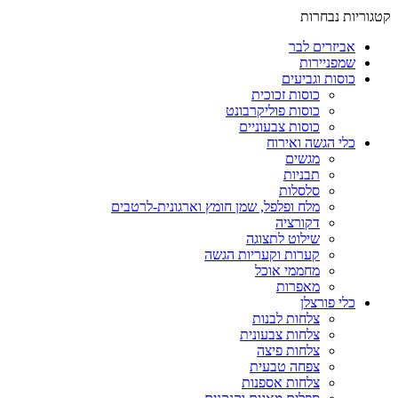
קטגוריות נבחרות
אביזרים לבר
שמפניירות
כוסות וגביעים
כוסות זכוכית
כוסות פוליקרבונט
כוסות צבעוניים
כלי הגשה ואירוח
מגשים
תבניות
סלסלות
מלח ופלפל, שמן חומץ וארגונית-לרטבים
דקורציה
שילוט לתצוגה
קערות וקעריות הגשה
מחממי אוכל
מאפרות
כלי פורצלן
צלחות לבנות
צלחות צבעונית
צלחות פיצה
צפחה טבעית
צלחות אספנות