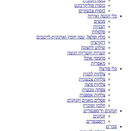
כוסות זכוכית
כוסות פוליקרבונט
כוסות צבעוניים
כלי הגשה ואירוח
מגשים
תבניות
סלסלות
מלח ופלפל, שמן חומץ וארגונית-לרטבים
דקורציה
שילוט לתצוגה
קערות וקעריות הגשה
מחממי אוכל
מאפרות
כלי פורצלן
צלחות לבנות
צלחות צבעונית
צלחות פיצה
צפחה טבעית
צלחות אספנות
ספלים מאגים וקנקנים
חלבון וסוכרון
קנקנים ודיספנסרים
קנקנים
דיספנסרים
סכו"ם