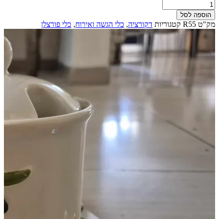
כמות
של
הוספה לסל
מיכל
מק"ט
R55
קטגוריות
דקורציה
,
כלי הגשה ואירוח
,
כלי פורצלן
ומכסה
לאיכסון
והגשה
נאה
של
זיתים/חמוצים
מפורצלן
לבן
בקישוט
זיתים
מסדרת
PROVENCE
מתוצרת
REVOL
צרפת