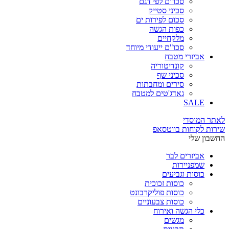
סכו"ם לפי דגם
סכיני סטייק
סכום לפירות ים
כפות הגשה
מלקחיים
סכו"ם ייעודי מיוחד
אביזרי מטבח
קונדיטוריה
סכיני שף
סירים ומחבתות
גאדג'טים למטבח
SALE
לאתר המוסדי
שירות לקוחות בווטסאפ
החשבון שלי
אביזרים לבר
שמפניירות
כוסות וגביעים
כוסות זכוכית
כוסות פוליקרבונט
כוסות צבעוניים
כלי הגשה ואירוח
מגשים