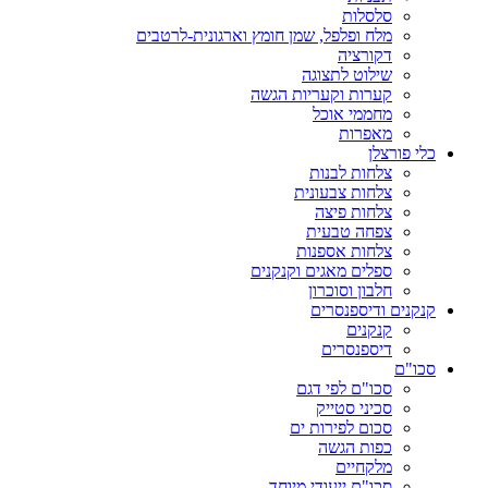
סלסלות
מלח ופלפל, שמן חומץ וארגונית-לרטבים
דקורציה
שילוט לתצוגה
קערות וקעריות הגשה
מחממי אוכל
מאפרות
כלי פורצלן
צלחות לבנות
צלחות צבעונית
צלחות פיצה
צפחה טבעית
צלחות אספנות
ספלים מאגים וקנקנים
חלבון וסוכרון
קנקנים ודיספנסרים
קנקנים
דיספנסרים
סכו"ם
סכו"ם לפי דגם
סכיני סטייק
סכום לפירות ים
כפות הגשה
מלקחיים
סכו"ם ייעודי מיוחד