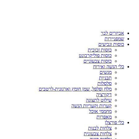
אביזרים לבר
שמפניירות
כוסות וגביעים
כוסות זכוכית
כוסות פוליקרבונט
כוסות צבעוניים
כלי הגשה ואירוח
מגשים
תבניות
סלסלות
מלח ופלפל, שמן חומץ וארגונית-לרטבים
דקורציה
שילוט לתצוגה
קערות וקעריות הגשה
מחממי אוכל
מאפרות
כלי פורצלן
צלחות לבנות
צלחות צבעונית