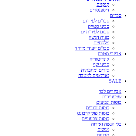
קנקנים
דיספנסרים
סכו"ם
סכו"ם לפי דגם
סכיני סטייק
סכום לפירות ים
כפות הגשה
מלקחיים
סכו"ם ייעודי מיוחד
אביזרי מטבח
קונדיטוריה
סכיני שף
סירים ומחבתות
גאדג'טים למטבח
SALE
אביזרים לבר
שמפניירות
כוסות וגביעים
כוסות זכוכית
כוסות פוליקרבונט
כוסות צבעוניים
כלי הגשה ואירוח
מגשים
תבניות