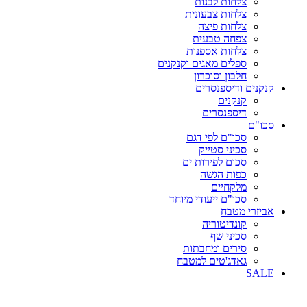
צלחות לבנות
צלחות צבעונית
צלחות פיצה
צפחה טבעית
צלחות אספנות
ספלים מאגים וקנקנים
חלבון וסוכרון
קנקנים ודיספנסרים
קנקנים
דיספנסרים
סכו"ם
סכו"ם לפי דגם
סכיני סטייק
סכום לפירות ים
כפות הגשה
מלקחיים
סכו"ם ייעודי מיוחד
אביזרי מטבח
קונדיטוריה
סכיני שף
סירים ומחבתות
גאדג'טים למטבח
SALE