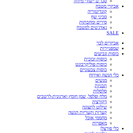
סכו"ם ייעודי מיוחד
אביזרי מטבח
קונדיטוריה
סכיני שף
סירים ומחבתות
גאדג'טים למטבח
SALE
אביזרים לבר
שמפניירות
כוסות וגביעים
כוסות זכוכית
כוסות פוליקרבונט
כוסות צבעוניים
כלי הגשה ואירוח
מגשים
תבניות
סלסלות
מלח ופלפל, שמן חומץ וארגונית-לרטבים
דקורציה
שילוט לתצוגה
קערות וקעריות הגשה
מחממי אוכל
מאפרות
כלי פורצלן