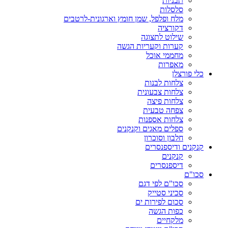
תבניות
סלסלות
מלח ופלפל, שמן חומץ וארגונית-לרטבים
דקורציה
שילוט לתצוגה
קערות וקעריות הגשה
מחממי אוכל
מאפרות
כלי פורצלן
צלחות לבנות
צלחות צבעונית
צלחות פיצה
צפחה טבעית
צלחות אספנות
ספלים מאגים וקנקנים
חלבון וסוכרון
קנקנים ודיספנסרים
קנקנים
דיספנסרים
סכו"ם
סכו"ם לפי דגם
סכיני סטייק
סכום לפירות ים
כפות הגשה
מלקחיים