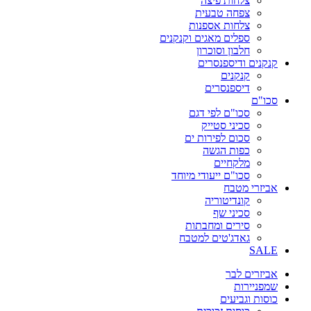
צלחות פיצה
צפחה טבעית
צלחות אספנות
ספלים מאגים וקנקנים
חלבון וסוכרון
קנקנים ודיספנסרים
קנקנים
דיספנסרים
סכו"ם
סכו"ם לפי דגם
סכיני סטייק
סכום לפירות ים
כפות הגשה
מלקחיים
סכו"ם ייעודי מיוחד
אביזרי מטבח
קונדיטוריה
סכיני שף
סירים ומחבתות
גאדג'טים למטבח
SALE
אביזרים לבר
שמפניירות
כוסות וגביעים