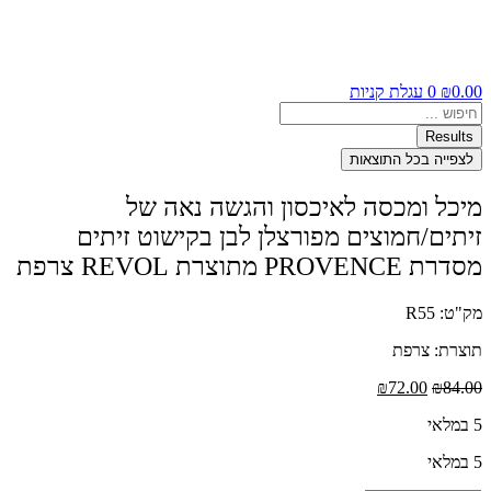
0.00
₪
0
עגלת קניות
Search
...
Results
לצפייה בכל התוצאות
מיכל ומכסה לאיכסון והגשה נאה של
זיתים/חמוצים מפורצלן לבן בקישוט זיתים
מסדרת PROVENCE מתוצרת REVOL צרפת
מק"ט: R55
תוצרת: צרפת
המחיר
המחיר
₪
72.00
₪
84.00
המקורי
הנוכחי
5 במלאי
היה:
הוא:
₪72.00.
₪84.00.
5 במלאי