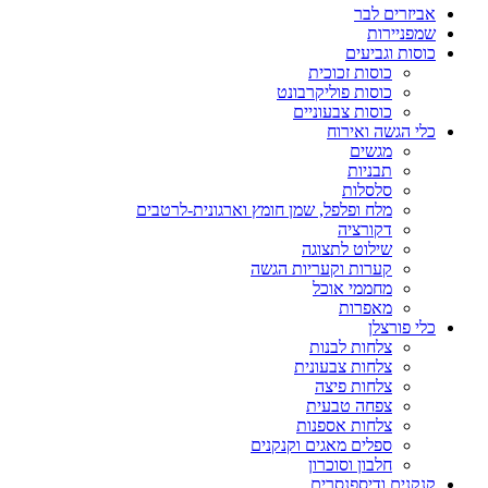
אביזרים לבר
שמפניירות
כוסות וגביעים
כוסות זכוכית
כוסות פוליקרבונט
כוסות צבעוניים
כלי הגשה ואירוח
מגשים
תבניות
סלסלות
מלח ופלפל, שמן חומץ וארגונית-לרטבים
דקורציה
שילוט לתצוגה
קערות וקעריות הגשה
מחממי אוכל
מאפרות
כלי פורצלן
צלחות לבנות
צלחות צבעונית
צלחות פיצה
צפחה טבעית
צלחות אספנות
ספלים מאגים וקנקנים
חלבון וסוכרון
קנקנים ודיספנסרים