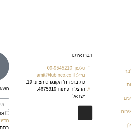
דברו איתנו
טלפון: 09-9545210
בר
מייל: amit@lubinco.co.il
כתובת: רח’ הקונגרס הציוני 19,
ת
השאר
הרצליה פיתוח 4675319,
ישראל
עים
ירוח
אנ
מדיני
ן
בתחת