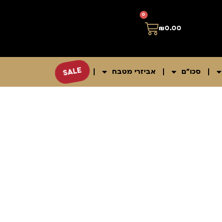
0
₪
0.00
SALE
סכו"ם
אביזרי מטבח