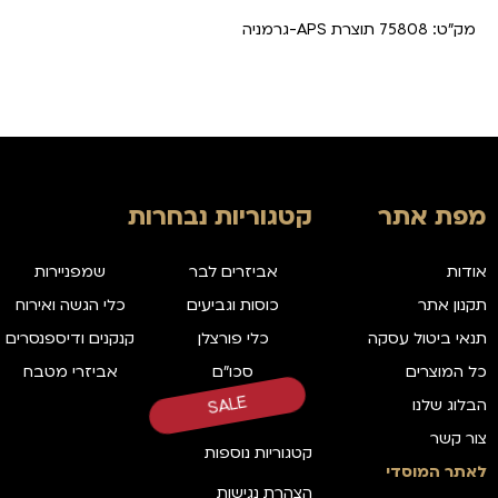
מק"ט: 75808 תוצרת APS-גרמניה
מפת אתר
קטגוריות נבחרות
אודות
אביזרים לבר
שמפניירות
תקנון אתר
כוסות וגביעים
כלי הגשה ואירוח
תנאי ביטול עסקה
כלי פורצלן
קנקנים ודיספנסרים
כל המוצרים
סכו"ם
אביזרי מטבח
הבלוג שלנו
SALE
צור קשר
קטגוריות נוספות
לאתר המוסדי
הצהרת נגישות