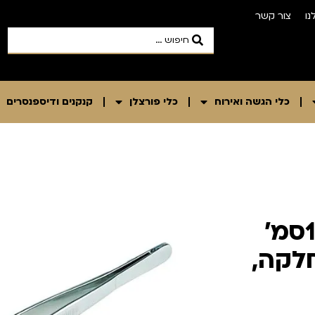
נו
צור קשר
כלי הגשה ואירוח
כלי פורצלן
קנקנים ודיספנסרים
מלקחיים-פינצטה קצרה 14,5סמ'
חלקה,