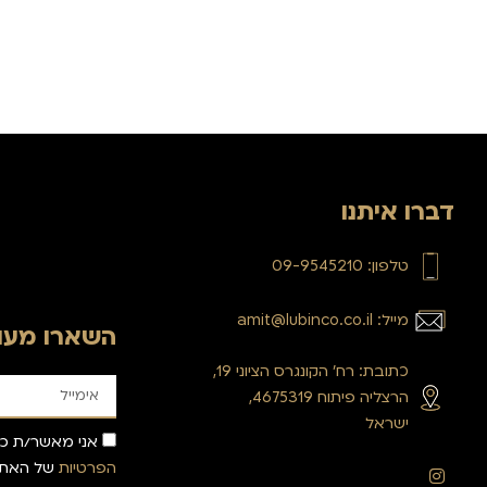
דברו איתנו
טלפון: 09-9545210
מייל: amit@lubinco.co.il
השארו מעוד
כתובת: רח’ הקונגרס הציוני 19,
הרצליה פיתוח 4675319,
ישראל
אני מאשר/ת כי
הפרטיות
של האתר