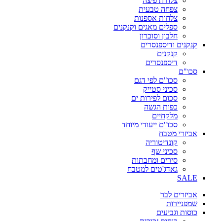
צלחות פיצה
צפחה טבעית
צלחות אספנות
ספלים מאגים וקנקנים
חלבון וסוכרון
קנקנים ודיספנסרים
קנקנים
דיספנסרים
סכו"ם
סכו"ם לפי דגם
סכיני סטייק
סכום לפירות ים
כפות הגשה
מלקחיים
סכו"ם ייעודי מיוחד
אביזרי מטבח
קונדיטוריה
סכיני שף
סירים ומחבתות
גאדג'טים למטבח
SALE
אביזרים לבר
שמפניירות
כוסות וגביעים