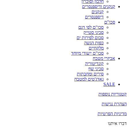
חלבון וסוכרון
קנקנים ודיספנסרים
קנקנים
דיספנסרים
סכו"ם
סכו"ם לפי דגם
סכיני סטייק
סכום לפירות ים
כפות הגשה
מלקחיים
סכו"ם ייעודי מיוחד
אביזרי מטבח
קונדיטוריה
סכיני שף
סירים ומחבתות
גאדג'טים למטבח
SALE
קטגוריות נוספות
הצהרת נגישות
מדיניות הפרטיות
דברו איתנו