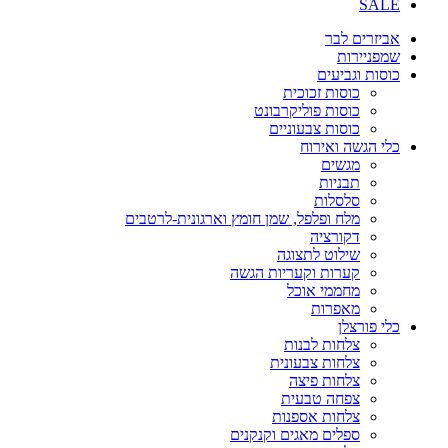
SALE
אביזרים לבר
שמפניירות
כוסות וגביעים
כוסות זכוכית
כוסות פוליקרבונט
כוסות צבעוניים
כלי הגשה ואירוח
מגשים
תבניות
סלסלות
מלח ופלפל, שמן חומץ וארגונית-לרטבים
דקורציה
שילוט לתצוגה
קערות וקעריות הגשה
מחממי אוכל
מאפרות
כלי פורצלן
צלחות לבנות
צלחות צבעונית
צלחות פיצה
צפחה טבעית
צלחות אספנות
ספלים מאגים וקנקנים