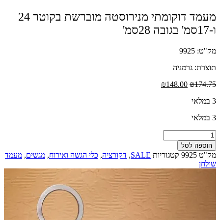
מעמד דוקומתי מנירוסטה מוברשת בקוטר 24
ו-17סמ' בגובה 28סמ'
מק"ט: 9925
תוצרת: גרמניה
המחיר
המחיר
₪
148.00
₪
174.75
המקורי
הנוכחי
3 במלאי
היה:
הוא:
₪148.00.
₪174.75.
3 במלאי
כמות
של
הוספה לסל
מעמד
מק"ט
9925
קטגוריות
SALE
,
דקורציה
,
כלי הגשה ואירוח
,
מגשים
,
מעמד
דוקומתי
שולחן
מנירוסטה
מוברשת
בקוטר
24
ו-17סמ'
בגובה