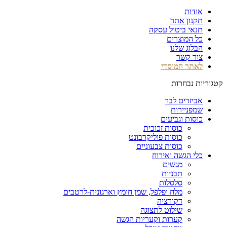
אודות
תקנון אתר
תנאי ביטול עסקה
כל המוצרים
הבלוג שלנו
צור קשר
לאתר המוסדי
קטגוריות נבחרות
אביזרים לבר
שמפניירות
כוסות וגביעים
כוסות זכוכית
כוסות פוליקרבונט
כוסות צבעוניים
כלי הגשה ואירוח
מגשים
תבניות
סלסלות
מלח ופלפל, שמן חומץ וארגונית-לרטבים
דקורציה
שילוט לתצוגה
קערות וקעריות הגשה