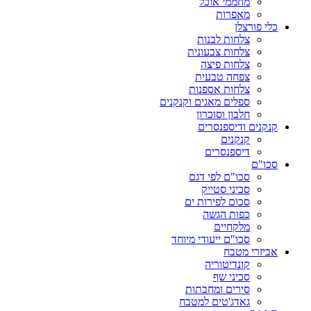
מחממי אוכל
מאפרות
כלי פורצלן
צלחות לבנות
צלחות צבעונית
צלחות פיצה
צפחה טבעית
צלחות אספנות
ספלים מאגים וקנקנים
חלבון וסוכרון
קנקנים ודיספנסרים
קנקנים
דיספנסרים
סכו"ם
סכו"ם לפי דגם
סכיני סטייק
סכום לפירות ים
כפות הגשה
מלקחיים
סכו"ם ייעודי מיוחד
אביזרי מטבח
קונדיטוריה
סכיני שף
סירים ומחבתות
גאדג'טים למטבח