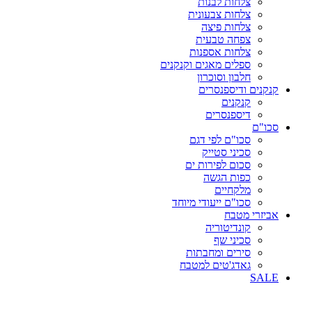
צלחות לבנות
צלחות צבעונית
צלחות פיצה
צפחה טבעית
צלחות אספנות
ספלים מאגים וקנקנים
חלבון וסוכרון
קנקנים ודיספנסרים
קנקנים
דיספנסרים
סכו"ם
סכו"ם לפי דגם
סכיני סטייק
סכום לפירות ים
כפות הגשה
מלקחיים
סכו"ם ייעודי מיוחד
אביזרי מטבח
קונדיטוריה
סכיני שף
סירים ומחבתות
גאדג'טים למטבח
SALE