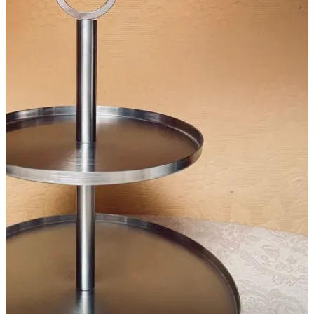
28סמ'