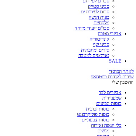
סכו"ם לפי דגם
סכיני סטייק
סכום לפירות ים
כפות הגשה
מלקחיים
סכו"ם ייעודי מיוחד
אביזרי מטבח
קונדיטוריה
סכיני שף
סירים ומחבתות
גאדג'טים למטבח
SALE
לאתר המוסדי
שירות לקוחות בווטסאפ
החשבון שלי
אביזרים לבר
שמפניירות
כוסות וגביעים
כוסות זכוכית
כוסות פוליקרבונט
כוסות צבעוניים
כלי הגשה ואירוח
מגשים