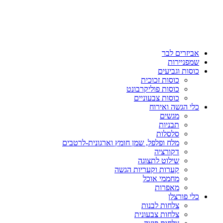
אביזרים לבר
שמפניירות
כוסות וגביעים
כוסות זכוכית
כוסות פוליקרבונט
כוסות צבעוניים
כלי הגשה ואירוח
מגשים
תבניות
סלסלות
מלח ופלפל, שמן חומץ וארגונית-לרטבים
דקורציה
שילוט לתצוגה
קערות וקעריות הגשה
מחממי אוכל
מאפרות
כלי פורצלן
צלחות לבנות
צלחות צבעונית