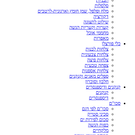
תבניות
סלסלות
מלח ופלפל, שמן חומץ וארגונית-לרטבים
דקורציה
שילוט לתצוגה
קערות וקעריות הגשה
מחממי אוכל
מאפרות
כלי פורצלן
צלחות לבנות
צלחות צבעונית
צלחות פיצה
צפחה טבעית
צלחות אספנות
ספלים מאגים וקנקנים
חלבון וסוכרון
קנקנים ודיספנסרים
קנקנים
דיספנסרים
סכו"ם
סכו"ם לפי דגם
סכיני סטייק
סכום לפירות ים
כפות הגשה
מלקחיים