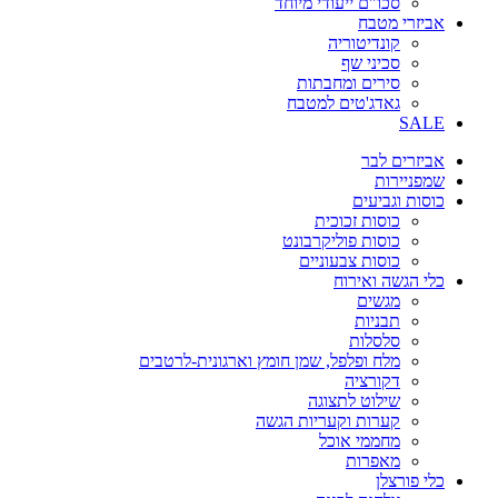
סכו"ם ייעודי מיוחד
אביזרי מטבח
קונדיטוריה
סכיני שף
סירים ומחבתות
גאדג'טים למטבח
SALE
אביזרים לבר
שמפניירות
כוסות וגביעים
כוסות זכוכית
כוסות פוליקרבונט
כוסות צבעוניים
כלי הגשה ואירוח
מגשים
תבניות
סלסלות
מלח ופלפל, שמן חומץ וארגונית-לרטבים
דקורציה
שילוט לתצוגה
קערות וקעריות הגשה
מחממי אוכל
מאפרות
כלי פורצלן