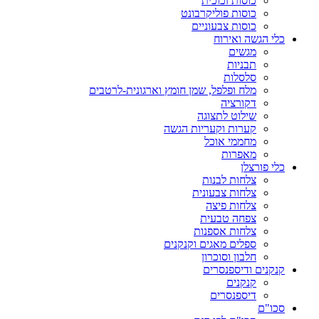
כוסות זכוכית
כוסות פוליקרבונט
כוסות צבעוניים
כלי הגשה ואירוח
מגשים
תבניות
סלסלות
מלח ופלפל, שמן חומץ וארגונית-לרטבים
דקורציה
שילוט לתצוגה
קערות וקעריות הגשה
מחממי אוכל
מאפרות
כלי פורצלן
צלחות לבנות
צלחות צבעונית
צלחות פיצה
צפחה טבעית
צלחות אספנות
ספלים מאגים וקנקנים
חלבון וסוכרון
קנקנים ודיספנסרים
קנקנים
דיספנסרים
סכו"ם