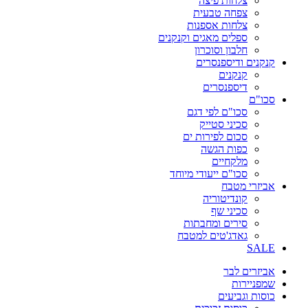
צלחות פיצה
צפחה טבעית
צלחות אספנות
ספלים מאגים וקנקנים
חלבון וסוכרון
קנקנים ודיספנסרים
קנקנים
דיספנסרים
סכו"ם
סכו"ם לפי דגם
סכיני סטייק
סכום לפירות ים
כפות הגשה
מלקחיים
סכו"ם ייעודי מיוחד
אביזרי מטבח
קונדיטוריה
סכיני שף
סירים ומחבתות
גאדג'טים למטבח
SALE
אביזרים לבר
שמפניירות
כוסות וגביעים