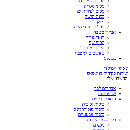
סכו"ם לפי דגם
סכיני סטייק
סכום לפירות ים
כפות הגשה
מלקחיים
סכו"ם ייעודי מיוחד
אביזרי מטבח
קונדיטוריה
סכיני שף
סירים ומחבתות
גאדג'טים למטבח
SALE
לאתר המוסדי
שירות לקוחות בווטסאפ
החשבון שלי
אביזרים לבר
שמפניירות
כוסות וגביעים
כוסות זכוכית
כוסות פוליקרבונט
כוסות צבעוניים
כלי הגשה ואירוח
מגשים