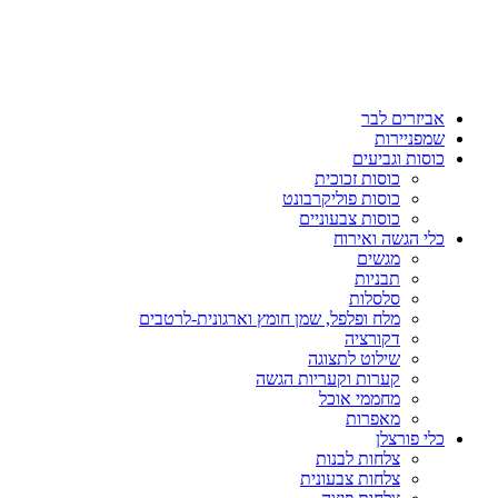
אביזרים לבר
שמפניירות
כוסות וגביעים
כוסות זכוכית
כוסות פוליקרבונט
כוסות צבעוניים
כלי הגשה ואירוח
מגשים
תבניות
סלסלות
מלח ופלפל, שמן חומץ וארגונית-לרטבים
דקורציה
שילוט לתצוגה
קערות וקעריות הגשה
מחממי אוכל
מאפרות
כלי פורצלן
צלחות לבנות
צלחות צבעונית