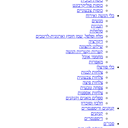
כוסות זכוכית
כוסות פוליקרבונט
כוסות צבעוניים
כלי הגשה ואירוח
מגשים
תבניות
סלסלות
מלח ופלפל, שמן חומץ וארגונית-לרטבים
דקורציה
שילוט לתצוגה
קערות וקעריות הגשה
מחממי אוכל
מאפרות
כלי פורצלן
צלחות לבנות
צלחות צבעונית
צלחות פיצה
צפחה טבעית
צלחות אספנות
ספלים מאגים וקנקנים
חלבון וסוכרון
קנקנים ודיספנסרים
קנקנים
דיספנסרים
סכו"ם