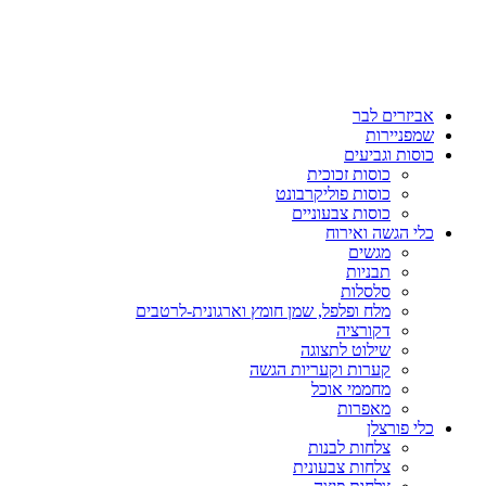
אביזרים לבר
שמפניירות
כוסות וגביעים
כוסות זכוכית
כוסות פוליקרבונט
כוסות צבעוניים
כלי הגשה ואירוח
מגשים
תבניות
סלסלות
מלח ופלפל, שמן חומץ וארגונית-לרטבים
דקורציה
שילוט לתצוגה
קערות וקעריות הגשה
מחממי אוכל
מאפרות
כלי פורצלן
צלחות לבנות
צלחות צבעונית