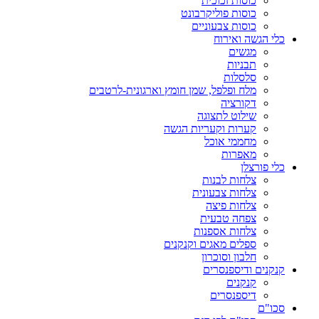
כוסות זכוכית
כוסות פוליקרבונט
כוסות צבעוניים
כלי הגשה ואירוח
מגשים
תבניות
סלסלות
מלח ופלפל, שמן חומץ וארגונית-לרטבים
דקורציה
שילוט לתצוגה
קערות וקעריות הגשה
מחממי אוכל
מאפרות
כלי פורצלן
צלחות לבנות
צלחות צבעונית
צלחות פיצה
צפחה טבעית
צלחות אספנות
ספלים מאגים וקנקנים
חלבון וסוכרון
קנקנים ודיספנסרים
קנקנים
דיספנסרים
סכו"ם