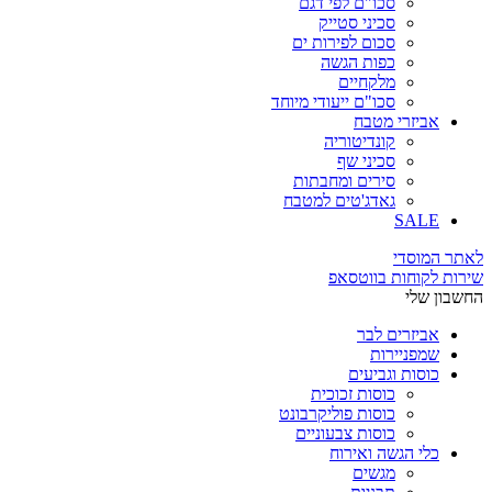
סכו"ם לפי דגם
סכיני סטייק
סכום לפירות ים
כפות הגשה
מלקחיים
סכו"ם ייעודי מיוחד
אביזרי מטבח
קונדיטוריה
סכיני שף
סירים ומחבתות
גאדג'טים למטבח
SALE
לאתר המוסדי
שירות לקוחות בווטסאפ
החשבון שלי
אביזרים לבר
שמפניירות
כוסות וגביעים
כוסות זכוכית
כוסות פוליקרבונט
כוסות צבעוניים
כלי הגשה ואירוח
מגשים