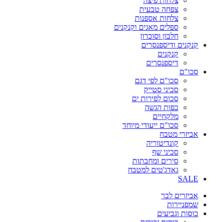
צלחות פיצה
צפחה טבעית
צלחות אספנות
ספלים מאגים וקנקנים
חלבון וסוכרון
קנקנים ודיספנסרים
קנקנים
דיספנסרים
סכו"ם
סכו"ם לפי דגם
סכיני סטייק
סכום לפירות ים
כפות הגשה
מלקחיים
סכו"ם ייעודי מיוחד
אביזרי מטבח
קונדיטוריה
סכיני שף
סירים ומחבתות
גאדג'טים למטבח
SALE
אביזרים לבר
שמפניירות
כוסות וגביעים