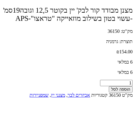
מצנן מבודד קור לבק' יין בקוטר 12,5 וגובה19סמ'
-עשוי בטון בשילוב מוזאייקה "טראצו"-APS
מק"ט: 36150
תוצרת: גרמניה
₪
154.00
6 במלאי
6 במלאי
כמות
של
הוספה לסל
מצנן
מק"ט
36150
קטגוריות
אביזרים לבר
,
מצנני יין
,
שמפניירות
מבודד
קור
לבק'
יין
בקוטר
12,5
וגובה19סמ'