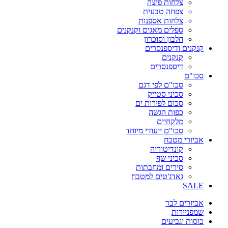
צלחות פיצה
צפחה טבעית
צלחות אספנות
ספלים מאגים וקנקנים
חלבון וסוכרון
קנקנים ודיספנסרים
קנקנים
דיספנסרים
סכו"ם
סכו"ם לפי דגם
סכיני סטייק
סכום לפירות ים
כפות הגשה
מלקחיים
סכו"ם ייעודי מיוחד
אביזרי מטבח
קונדיטוריה
סכיני שף
סירים ומחבתות
גאדג'טים למטבח
SALE
אביזרים לבר
שמפניירות
כוסות וגביעים