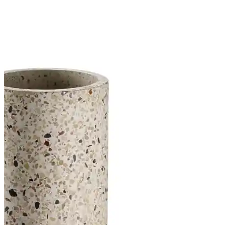
-
עשוי
בטון
בשילוב
מוזאייקה
"טראצו"-
APS