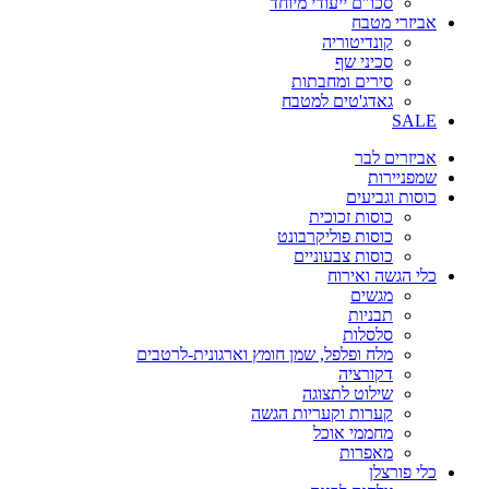
סכו"ם ייעודי מיוחד
אביזרי מטבח
קונדיטוריה
סכיני שף
סירים ומחבתות
גאדג'טים למטבח
SALE
אביזרים לבר
שמפניירות
כוסות וגביעים
כוסות זכוכית
כוסות פוליקרבונט
כוסות צבעוניים
כלי הגשה ואירוח
מגשים
תבניות
סלסלות
מלח ופלפל, שמן חומץ וארגונית-לרטבים
דקורציה
שילוט לתצוגה
קערות וקעריות הגשה
מחממי אוכל
מאפרות
כלי פורצלן