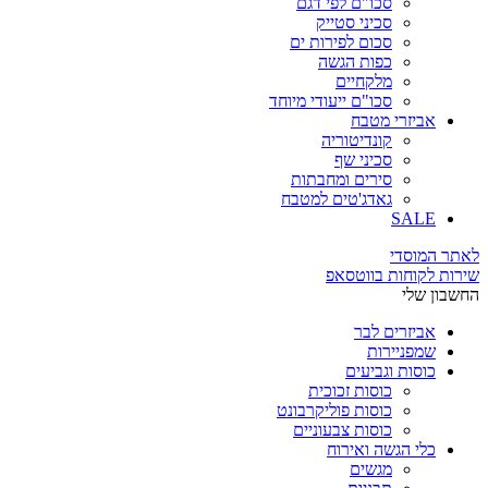
סכו"ם לפי דגם
סכיני סטייק
סכום לפירות ים
כפות הגשה
מלקחיים
סכו"ם ייעודי מיוחד
אביזרי מטבח
קונדיטוריה
סכיני שף
סירים ומחבתות
גאדג'טים למטבח
SALE
לאתר המוסדי
שירות לקוחות בווטסאפ
החשבון שלי
אביזרים לבר
שמפניירות
כוסות וגביעים
כוסות זכוכית
כוסות פוליקרבונט
כוסות צבעוניים
כלי הגשה ואירוח
מגשים