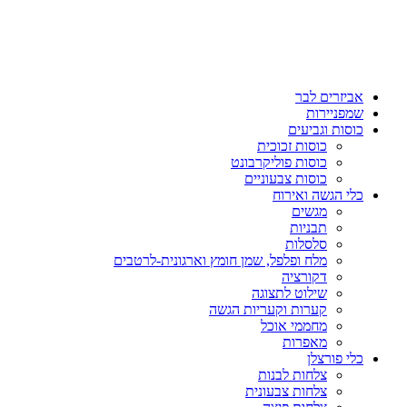
אביזרים לבר
שמפניירות
כוסות וגביעים
כוסות זכוכית
כוסות פוליקרבונט
כוסות צבעוניים
כלי הגשה ואירוח
מגשים
תבניות
סלסלות
מלח ופלפל, שמן חומץ וארגונית-לרטבים
דקורציה
שילוט לתצוגה
קערות וקעריות הגשה
מחממי אוכל
מאפרות
כלי פורצלן
צלחות לבנות
צלחות צבעונית