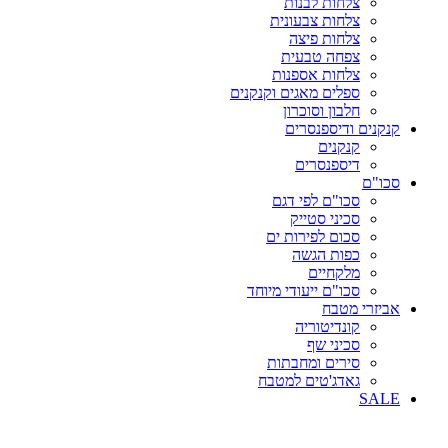
צלחות לבנות
צלחות צבעונית
צלחות פיצה
צפחה טבעית
צלחות אספנות
ספלים מאגים וקנקנים
חלבון וסוכרון
קנקנים ודיספנסרים
קנקנים
דיספנסרים
סכו"ם
סכו"ם לפי דגם
סכיני סטייק
סכום לפירות ים
כפות הגשה
מלקחיים
סכו"ם ייעודי מיוחד
אביזרי מטבח
קונדיטוריה
סכיני שף
סירים ומחבתות
גאדג'טים למטבח
SALE