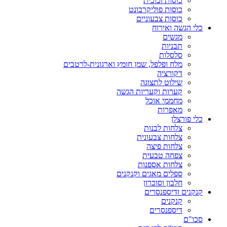
כוסות זכוכית
כוסות פוליקרבונט
כוסות צבעוניים
כלי הגשה ואירוח
מגשים
תבניות
סלסלות
מלח ופלפל, שמן חומץ וארגונית-לרטבים
דקורציה
שילוט לתצוגה
קערות וקעריות הגשה
מחממי אוכל
מאפרות
כלי פורצלן
צלחות לבנות
צלחות צבעונית
צלחות פיצה
צפחה טבעית
צלחות אספנות
ספלים מאגים וקנקנים
חלבון וסוכרון
קנקנים ודיספנסרים
קנקנים
דיספנסרים
סכו"ם