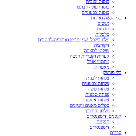
כוסות זכוכית
כוסות פוליקרבונט
כוסות צבעוניים
כלי הגשה ואירוח
מגשים
תבניות
סלסלות
מלח ופלפל, שמן חומץ וארגונית-לרטבים
דקורציה
שילוט לתצוגה
קערות וקעריות הגשה
מחממי אוכל
מאפרות
כלי פורצלן
צלחות לבנות
צלחות צבעונית
צלחות פיצה
צפחה טבעית
צלחות אספנות
ספלים מאגים וקנקנים
חלבון וסוכרון
קנקנים ודיספנסרים
קנקנים
דיספנסרים
סכו"ם