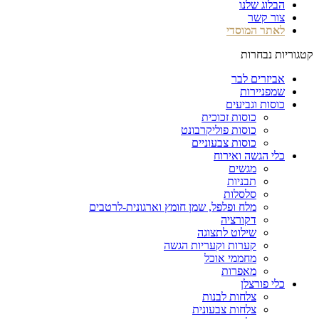
הבלוג שלנו
צור קשר
לאתר המוסדי
קטגוריות נבחרות
אביזרים לבר
שמפניירות
כוסות וגביעים
כוסות זכוכית
כוסות פוליקרבונט
כוסות צבעוניים
כלי הגשה ואירוח
מגשים
תבניות
סלסלות
מלח ופלפל, שמן חומץ וארגונית-לרטבים
דקורציה
שילוט לתצוגה
קערות וקעריות הגשה
מחממי אוכל
מאפרות
כלי פורצלן
צלחות לבנות
צלחות צבעונית