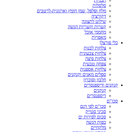
תבניות
סלסלות
מלח ופלפל, שמן חומץ וארגונית-לרטבים
דקורציה
שילוט לתצוגה
קערות וקעריות הגשה
מחממי אוכל
מאפרות
כלי פורצלן
צלחות לבנות
צלחות צבעונית
צלחות פיצה
צפחה טבעית
צלחות אספנות
ספלים מאגים וקנקנים
חלבון וסוכרון
קנקנים ודיספנסרים
קנקנים
דיספנסרים
סכו"ם
סכו"ם לפי דגם
סכיני סטייק
סכום לפירות ים
כפות הגשה
מלקחיים