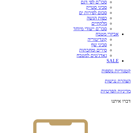
סכו"ם לפי דגם
סכיני סטייק
סכום לפירות ים
כפות הגשה
מלקחיים
סכו"ם ייעודי מיוחד
אביזרי מטבח
קונדיטוריה
סכיני שף
סירים ומחבתות
גאדג'טים למטבח
SALE
קטגוריות נוספות
הצהרת נגישות
מדיניות הפרטיות
דברו איתנו