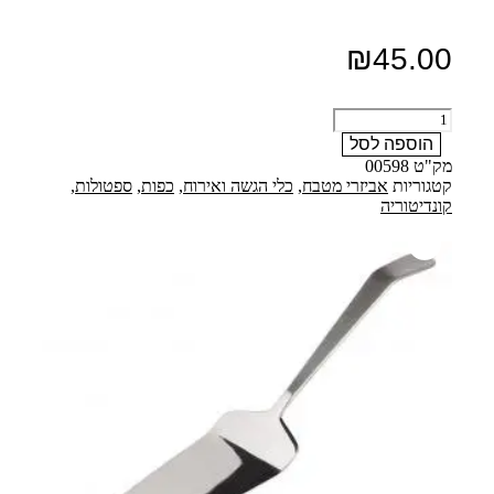
₪
45.00
כמות
של
הוספה לסל
מרית
מק"ט
00598
לעוגה/פשטידה
קטגוריות
אביזרי מטבח
,
כלי הגשה ואירוח
,
כפות
,
ספטולות
,
עם
קונדיטוריה
ידית
אחיזה
ארגונומית
במידות:
14X6ס"מ
נירוסטה
מדגם
Banquet