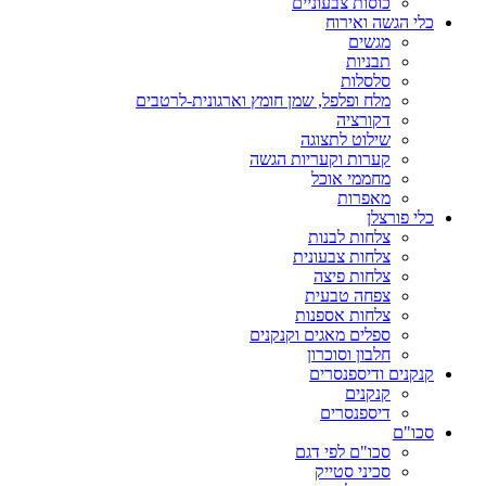
כוסות צבעוניים
כלי הגשה ואירוח
מגשים
תבניות
סלסלות
מלח ופלפל, שמן חומץ וארגונית-לרטבים
דקורציה
שילוט לתצוגה
קערות וקעריות הגשה
מחממי אוכל
מאפרות
כלי פורצלן
צלחות לבנות
צלחות צבעונית
צלחות פיצה
צפחה טבעית
צלחות אספנות
ספלים מאגים וקנקנים
חלבון וסוכרון
קנקנים ודיספנסרים
קנקנים
דיספנסרים
סכו"ם
סכו"ם לפי דגם
סכיני סטייק