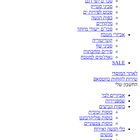
סכו"ם לפי דגם
סכיני סטייק
סכום לפירות ים
כפות הגשה
מלקחיים
סכו"ם ייעודי מיוחד
אביזרי מטבח
קונדיטוריה
סכיני שף
סירים ומחבתות
גאדג'טים למטבח
SALE
לאתר המוסדי
שירות לקוחות בווטסאפ
החשבון שלי
אביזרים לבר
שמפניירות
כוסות וגביעים
כוסות זכוכית
כוסות פוליקרבונט
כוסות צבעוניים
כלי הגשה ואירוח
מגשים