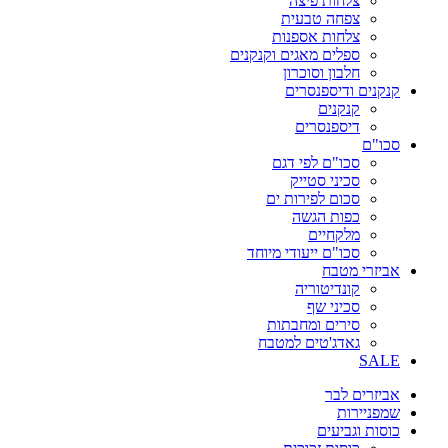
צלחות פיצה
צפחה טבעית
צלחות אספנות
ספלים מאגים וקנקנים
חלבון וסוכרון
קנקנים ודיספנסרים
קנקנים
דיספנסרים
סכו"ם
סכו"ם לפי דגם
סכיני סטייק
סכום לפירות ים
כפות הגשה
מלקחיים
סכו"ם ייעודי מיוחד
אביזרי מטבח
קונדיטוריה
סכיני שף
סירים ומחבתות
גאדג'טים למטבח
SALE
אביזרים לבר
שמפניירות
כוסות וגביעים