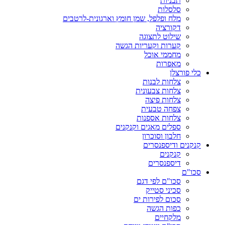
תבניות
סלסלות
מלח ופלפל, שמן חומץ וארגונית-לרטבים
דקורציה
שילוט לתצוגה
קערות וקעריות הגשה
מחממי אוכל
מאפרות
כלי פורצלן
צלחות לבנות
צלחות צבעונית
צלחות פיצה
צפחה טבעית
צלחות אספנות
ספלים מאגים וקנקנים
חלבון וסוכרון
קנקנים ודיספנסרים
קנקנים
דיספנסרים
סכו"ם
סכו"ם לפי דגם
סכיני סטייק
סכום לפירות ים
כפות הגשה
מלקחיים