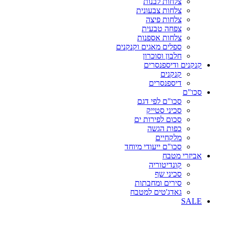
צלחות לבנות
צלחות צבעונית
צלחות פיצה
צפחה טבעית
צלחות אספנות
ספלים מאגים וקנקנים
חלבון וסוכרון
קנקנים ודיספנסרים
קנקנים
דיספנסרים
סכו"ם
סכו"ם לפי דגם
סכיני סטייק
סכום לפירות ים
כפות הגשה
מלקחיים
סכו"ם ייעודי מיוחד
אביזרי מטבח
קונדיטוריה
סכיני שף
סירים ומחבתות
גאדג'טים למטבח
SALE