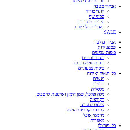
סכו"ם ייעודי מיוחד
אביזרי מטבח
קונדיטוריה
סכיני שף
סירים ומחבתות
גאדג'טים למטבח
SALE
אביזרים לבר
שמפניירות
כוסות וגביעים
כוסות זכוכית
כוסות פוליקרבונט
כוסות צבעוניים
כלי הגשה ואירוח
מגשים
תבניות
סלסלות
מלח ופלפל, שמן חומץ וארגונית-לרטבים
דקורציה
שילוט לתצוגה
קערות וקעריות הגשה
מחממי אוכל
מאפרות
כלי פורצלן