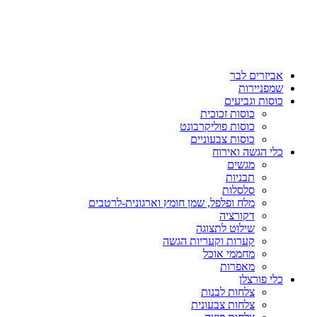
אביזרים לבר
שמפניירות
כוסות וגביעים
כוסות זכוכית
כוסות פוליקרבונט
כוסות צבעוניים
כלי הגשה ואירוח
מגשים
תבניות
סלסלות
מלח ופלפל, שמן חומץ וארגונית-לרטבים
דקורציה
שילוט לתצוגה
קערות וקעריות הגשה
מחממי אוכל
מאפרות
כלי פורצלן
צלחות לבנות
צלחות צבעונית