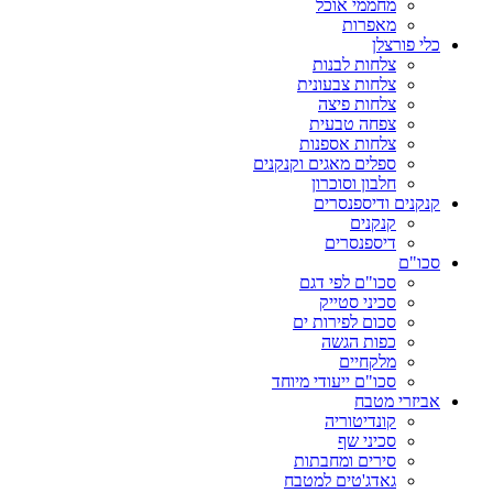
מחממי אוכל
מאפרות
כלי פורצלן
צלחות לבנות
צלחות צבעונית
צלחות פיצה
צפחה טבעית
צלחות אספנות
ספלים מאגים וקנקנים
חלבון וסוכרון
קנקנים ודיספנסרים
קנקנים
דיספנסרים
סכו"ם
סכו"ם לפי דגם
סכיני סטייק
סכום לפירות ים
כפות הגשה
מלקחיים
סכו"ם ייעודי מיוחד
אביזרי מטבח
קונדיטוריה
סכיני שף
סירים ומחבתות
גאדג'טים למטבח