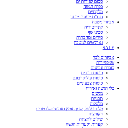
סכום לפירות ים
כפות הגשה
מלקחיים
סכו"ם ייעודי מיוחד
אביזרי מטבח
קונדיטוריה
סכיני שף
סירים ומחבתות
גאדג'טים למטבח
SALE
אביזרים לבר
שמפניירות
כוסות וגביעים
כוסות זכוכית
כוסות פוליקרבונט
כוסות צבעוניים
כלי הגשה ואירוח
מגשים
תבניות
סלסלות
מלח ופלפל, שמן חומץ וארגונית-לרטבים
דקורציה
שילוט לתצוגה
קערות וקעריות הגשה