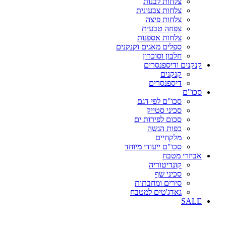
צלחות לבנות
צלחות צבעונית
צלחות פיצה
צפחה טבעית
צלחות אספנות
ספלים מאגים וקנקנים
חלבון וסוכרון
קנקנים ודיספנסרים
קנקנים
דיספנסרים
סכו"ם
סכו"ם לפי דגם
סכיני סטייק
סכום לפירות ים
כפות הגשה
מלקחיים
סכו"ם ייעודי מיוחד
אביזרי מטבח
קונדיטוריה
סכיני שף
סירים ומחבתות
גאדג'טים למטבח
SALE