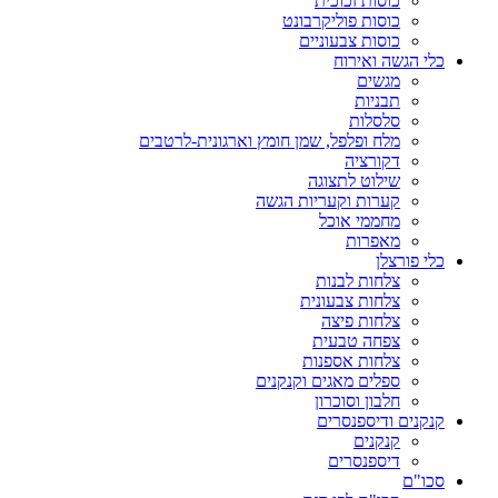
כוסות זכוכית
כוסות פוליקרבונט
כוסות צבעוניים
כלי הגשה ואירוח
מגשים
תבניות
סלסלות
מלח ופלפל, שמן חומץ וארגונית-לרטבים
דקורציה
שילוט לתצוגה
קערות וקעריות הגשה
מחממי אוכל
מאפרות
כלי פורצלן
צלחות לבנות
צלחות צבעונית
צלחות פיצה
צפחה טבעית
צלחות אספנות
ספלים מאגים וקנקנים
חלבון וסוכרון
קנקנים ודיספנסרים
קנקנים
דיספנסרים
סכו"ם