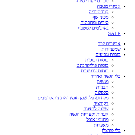
סכו"ם ייעודי מיוחד
אביזרי מטבח
קונדיטוריה
סכיני שף
סירים ומחבתות
גאדג'טים למטבח
SALE
אביזרים לבר
שמפניירות
כוסות וגביעים
כוסות זכוכית
כוסות פוליקרבונט
כוסות צבעוניים
כלי הגשה ואירוח
מגשים
תבניות
סלסלות
מלח ופלפל, שמן חומץ וארגונית-לרטבים
דקורציה
שילוט לתצוגה
קערות וקעריות הגשה
מחממי אוכל
מאפרות
כלי פורצלן