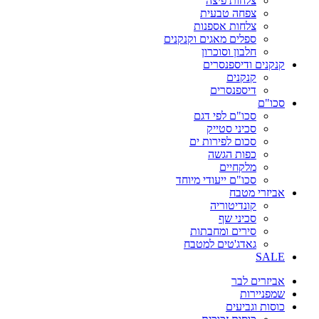
צלחות פיצה
צפחה טבעית
צלחות אספנות
ספלים מאגים וקנקנים
חלבון וסוכרון
קנקנים ודיספנסרים
קנקנים
דיספנסרים
סכו"ם
סכו"ם לפי דגם
סכיני סטייק
סכום לפירות ים
כפות הגשה
מלקחיים
סכו"ם ייעודי מיוחד
אביזרי מטבח
קונדיטוריה
סכיני שף
סירים ומחבתות
גאדג'טים למטבח
SALE
אביזרים לבר
שמפניירות
כוסות וגביעים