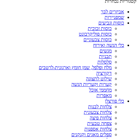
קטגוריות נבחרות
אביזרים לבר
שמפניירות
כוסות וגביעים
כוסות זכוכית
כוסות פוליקרבונט
כוסות צבעוניים
כלי הגשה ואירוח
מגשים
תבניות
סלסלות
מלח ופלפל, שמן חומץ וארגונית-לרטבים
דקורציה
שילוט לתצוגה
קערות וקעריות הגשה
מחממי אוכל
מאפרות
כלי פורצלן
צלחות לבנות
צלחות צבעונית
צלחות פיצה
צפחה טבעית
צלחות אספנות
ספלים מאגים וקנקנים