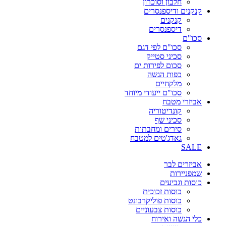
חלבון וסוכרון
קנקנים ודיספנסרים
קנקנים
דיספנסרים
סכו"ם
סכו"ם לפי דגם
סכיני סטייק
סכום לפירות ים
כפות הגשה
מלקחיים
סכו"ם ייעודי מיוחד
אביזרי מטבח
קונדיטוריה
סכיני שף
סירים ומחבתות
גאדג'טים למטבח
SALE
אביזרים לבר
שמפניירות
כוסות וגביעים
כוסות זכוכית
כוסות פוליקרבונט
כוסות צבעוניים
כלי הגשה ואירוח