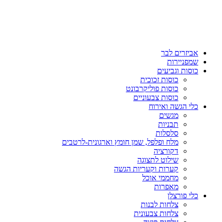
אביזרים לבר
שמפניירות
כוסות וגביעים
כוסות זכוכית
כוסות פוליקרבונט
כוסות צבעוניים
כלי הגשה ואירוח
מגשים
תבניות
סלסלות
מלח ופלפל, שמן חומץ וארגונית-לרטבים
דקורציה
שילוט לתצוגה
קערות וקעריות הגשה
מחממי אוכל
מאפרות
כלי פורצלן
צלחות לבנות
צלחות צבעונית