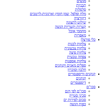
מגשים
תבניות
סלסלות
מלח ופלפל, שמן חומץ וארגונית-לרטבים
דקורציה
שילוט לתצוגה
קערות וקעריות הגשה
מחממי אוכל
מאפרות
כלי פורצלן
צלחות לבנות
צלחות צבעונית
צלחות פיצה
צפחה טבעית
צלחות אספנות
ספלים מאגים וקנקנים
חלבון וסוכרון
קנקנים ודיספנסרים
קנקנים
דיספנסרים
סכו"ם
סכו"ם לפי דגם
סכיני סטייק
סכום לפירות ים
כפות הגשה