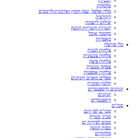
תבניות
סלסלות
מלח ופלפל, שמן חומץ וארגונית-לרטבים
דקורציה
שילוט לתצוגה
קערות וקעריות הגשה
מחממי אוכל
מאפרות
כלי פורצלן
צלחות לבנות
צלחות צבעונית
צלחות פיצה
צפחה טבעית
צלחות אספנות
ספלים מאגים וקנקנים
חלבון וסוכרון
קנקנים ודיספנסרים
קנקנים
דיספנסרים
סכו"ם
סכו"ם לפי דגם
סכיני סטייק
סכום לפירות ים
כפות הגשה
מלקחיים