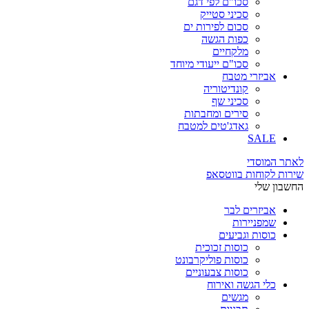
סכו"ם לפי דגם
סכיני סטייק
סכום לפירות ים
כפות הגשה
מלקחיים
סכו"ם ייעודי מיוחד
אביזרי מטבח
קונדיטוריה
סכיני שף
סירים ומחבתות
גאדג'טים למטבח
SALE
לאתר המוסדי
שירות לקוחות בווטסאפ
החשבון שלי
אביזרים לבר
שמפניירות
כוסות וגביעים
כוסות זכוכית
כוסות פוליקרבונט
כוסות צבעוניים
כלי הגשה ואירוח
מגשים