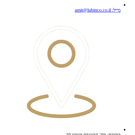
מייל: amit@lubinco.co.il
כתובת: רח’ הקונגרס הציוני 19,