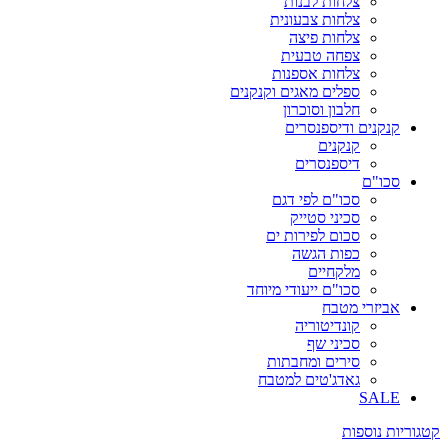
צלחות לבנות
צלחות צבעונית
צלחות פיצה
צפחה טבעית
צלחות אספנות
ספלים מאגים וקנקנים
חלבון וסוכרון
קנקנים ודיספנסרים
קנקנים
דיספנסרים
סכו"ם
סכו"ם לפי דגם
סכיני סטייק
סכום לפירות ים
כפות הגשה
מלקחיים
סכו"ם ייעודי מיוחד
אביזרי מטבח
קונדיטוריה
סכיני שף
סירים ומחבתות
גאדג'טים למטבח
SALE
קטגוריות נוספות