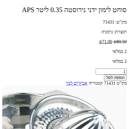
סוחט לימון ידני נירוסטה 0.35 ליטר APS
מק"ט: 71431
תוצרת: גרמניה
המחיר
המחיר
₪
71.00
₪
80.50
המקורי
הנוכחי
2 במלאי
היה:
הוא:
₪71.00.
₪80.50.
2 במלאי
כמות
של
הוספה לסל
סוחט
מק"ט
71431
קטגוריה
אביזרים לבר
לימון
ידני
נירוסטה
0.35
ליטר
APS