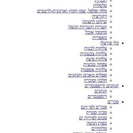
תבניות
סלסלות
מלח ופלפל, שמן חומץ וארגונית-לרטבים
דקורציה
שילוט לתצוגה
קערות וקעריות הגשה
מחממי אוכל
מאפרות
כלי פורצלן
צלחות לבנות
צלחות צבעונית
צלחות פיצה
צפחה טבעית
צלחות אספנות
ספלים מאגים וקנקנים
חלבון וסוכרון
קנקנים ודיספנסרים
קנקנים
דיספנסרים
סכו"ם
סכו"ם לפי דגם
סכיני סטייק
סכום לפירות ים
כפות הגשה
מלקחיים