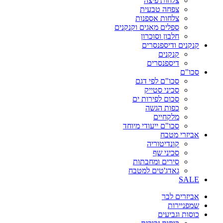
צלחות פיצה
צפחה טבעית
צלחות אספנות
ספלים מאגים וקנקנים
חלבון וסוכרון
קנקנים ודיספנסרים
קנקנים
דיספנסרים
סכו"ם
סכו"ם לפי דגם
סכיני סטייק
סכום לפירות ים
כפות הגשה
מלקחיים
סכו"ם ייעודי מיוחד
אביזרי מטבח
קונדיטוריה
סכיני שף
סירים ומחבתות
גאדג'טים למטבח
SALE
אביזרים לבר
שמפניירות
כוסות וגביעים