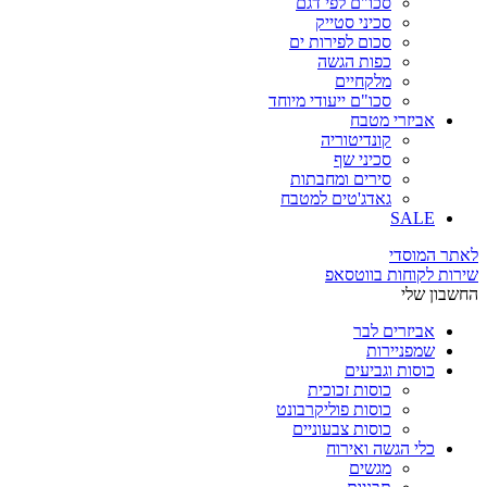
סכו"ם לפי דגם
סכיני סטייק
סכום לפירות ים
כפות הגשה
מלקחיים
סכו"ם ייעודי מיוחד
אביזרי מטבח
קונדיטוריה
סכיני שף
סירים ומחבתות
גאדג'טים למטבח
SALE
לאתר המוסדי
שירות לקוחות בווטסאפ
החשבון שלי
אביזרים לבר
שמפניירות
כוסות וגביעים
כוסות זכוכית
כוסות פוליקרבונט
כוסות צבעוניים
כלי הגשה ואירוח
מגשים