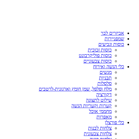
אביזרים לבר
שמפניירות
כוסות וגביעים
כוסות זכוכית
כוסות פוליקרבונט
כוסות צבעוניים
כלי הגשה ואירוח
מגשים
תבניות
סלסלות
מלח ופלפל, שמן חומץ וארגונית-לרטבים
דקורציה
שילוט לתצוגה
קערות וקעריות הגשה
מחממי אוכל
מאפרות
כלי פורצלן
צלחות לבנות
צלחות צבעונית