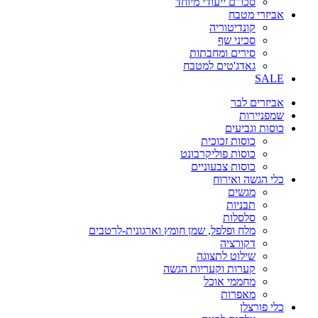
סכו"ם ייעודי מיוחד
אביזרי מטבח
קונדיטוריה
סכיני שף
סירים ומחבתות
גאדג'טים למטבח
SALE
אביזרים לבר
שמפניירות
כוסות וגביעים
כוסות זכוכית
כוסות פוליקרבונט
כוסות צבעוניים
כלי הגשה ואירוח
מגשים
תבניות
סלסלות
מלח ופלפל, שמן חומץ וארגונית-לרטבים
דקורציה
שילוט לתצוגה
קערות וקעריות הגשה
מחממי אוכל
מאפרות
כלי פורצלן