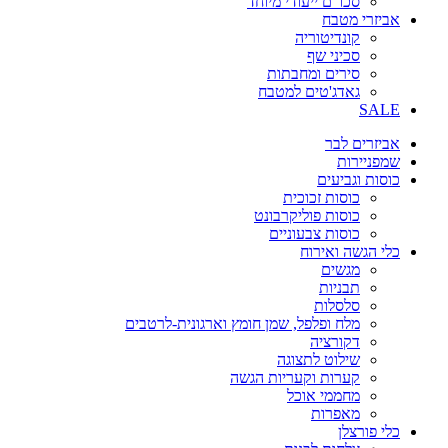
סכו"ם ייעודי מיוחד
אביזרי מטבח
קונדיטוריה
סכיני שף
סירים ומחבתות
גאדג'טים למטבח
SALE
אביזרים לבר
שמפניירות
כוסות וגביעים
כוסות זכוכית
כוסות פוליקרבונט
כוסות צבעוניים
כלי הגשה ואירוח
מגשים
תבניות
סלסלות
מלח ופלפל, שמן חומץ וארגונית-לרטבים
דקורציה
שילוט לתצוגה
קערות וקעריות הגשה
מחממי אוכל
מאפרות
כלי פורצלן