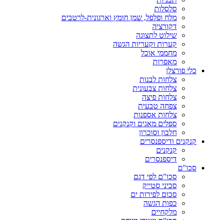
סלסלות
מלח ופלפל, שמן חומץ וארגונית-לרטבים
דקורציה
שילוט לתצוגה
קערות וקעריות הגשה
מחממי אוכל
מאפרות
כלי פורצלן
צלחות לבנות
צלחות צבעונית
צלחות פיצה
צפחה טבעית
צלחות אספנות
ספלים מאגים וקנקנים
חלבון וסוכרון
קנקנים ודיספנסרים
קנקנים
דיספנסרים
סכו"ם
סכו"ם לפי דגם
סכיני סטייק
סכום לפירות ים
כפות הגשה
מלקחיים