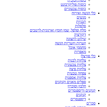
כוסות זכוכית
כוסות פוליקרבונט
כוסות צבעוניים
כלי הגשה ואירוח
מגשים
תבניות
סלסלות
מלח ופלפל, שמן חומץ וארגונית-לרטבים
דקורציה
שילוט לתצוגה
קערות וקעריות הגשה
מחממי אוכל
מאפרות
כלי פורצלן
צלחות לבנות
צלחות צבעונית
צלחות פיצה
צפחה טבעית
צלחות אספנות
ספלים מאגים וקנקנים
חלבון וסוכרון
קנקנים ודיספנסרים
קנקנים
דיספנסרים
סכו"ם