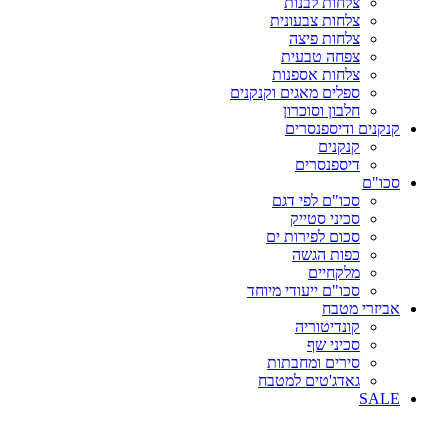
צלחות לבנות
צלחות צבעונית
צלחות פיצה
צפחה טבעית
צלחות אספנות
ספלים מאגים וקנקנים
חלבון וסוכרון
קנקנים ודיספנסרים
קנקנים
דיספנסרים
סכו"ם
סכו"ם לפי דגם
סכיני סטייק
סכום לפירות ים
כפות הגשה
מלקחיים
סכו"ם ייעודי מיוחד
אביזרי מטבח
קונדיטוריה
סכיני שף
סירים ומחבתות
גאדג'טים למטבח
SALE