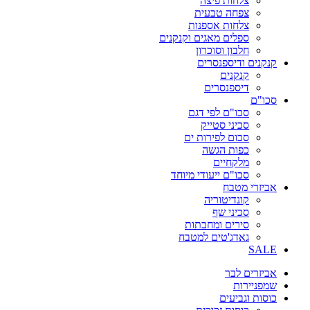
צלחות פיצה
צפחה טבעית
צלחות אספנות
ספלים מאגים וקנקנים
חלבון וסוכרון
קנקנים ודיספנסרים
קנקנים
דיספנסרים
סכו"ם
סכו"ם לפי דגם
סכיני סטייק
סכום לפירות ים
כפות הגשה
מלקחיים
סכו"ם ייעודי מיוחד
אביזרי מטבח
קונדיטוריה
סכיני שף
סירים ומחבתות
גאדג'טים למטבח
SALE
אביזרים לבר
שמפניירות
כוסות וגביעים