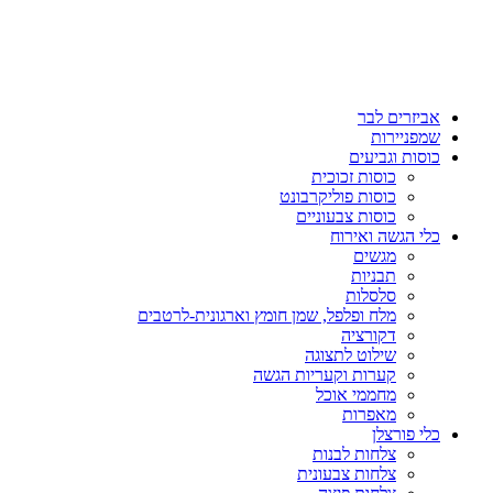
אביזרים לבר
שמפניירות
כוסות וגביעים
כוסות זכוכית
כוסות פוליקרבונט
כוסות צבעוניים
כלי הגשה ואירוח
מגשים
תבניות
סלסלות
מלח ופלפל, שמן חומץ וארגונית-לרטבים
דקורציה
שילוט לתצוגה
קערות וקעריות הגשה
מחממי אוכל
מאפרות
כלי פורצלן
צלחות לבנות
צלחות צבעונית