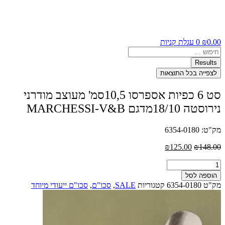
0.00
₪
0
עגלת קניות
Search
...
Results
לצפייה בכל התוצאות
סט 6 כפיות אספרסו 10,5סמ' מעוצב מודרני
נירוסטה 18/10מדגם MARCHESSI-V&B
מק"ט: 6354-0180
המחיר
המחיר
₪
125.00
₪
148.00
המקורי
הנוכחי
כמות
היה:
הוא:
של
₪125.00.
₪148.00.
הוספה לסל
סט
מק"ט
6354-0180
קטגוריות
SALE
,
סכו"ם
,
סכו"ם ייעודי מיוחד
6
כפיות
אספרסו
10,5סמ'