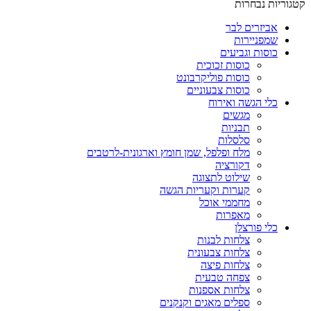
קטגוריות נבחרות
אביזרים לבר
שמפניירות
כוסות וגביעים
כוסות זכוכית
כוסות פוליקרבונט
כוסות צבעוניים
כלי הגשה ואירוח
מגשים
תבניות
סלסלות
מלח ופלפל, שמן חומץ וארגונית-לרטבים
דקורציה
שילוט לתצוגה
קערות וקעריות הגשה
מחממי אוכל
מאפרות
כלי פורצלן
צלחות לבנות
צלחות צבעונית
צלחות פיצה
צפחה טבעית
צלחות אספנות
ספלים מאגים וקנקנים