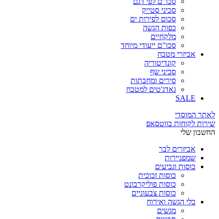
סכו"ם לפי דגם
סכיני סטייק
סכום לפירות ים
כפות הגשה
מלקחיים
סכו"ם ייעודי מיוחד
אביזרי מטבח
קונדיטוריה
סכיני שף
סירים ומחבתות
גאדג'טים למטבח
SALE
לאתר המוסדי
שירות לקוחות בווטסאפ
החשבון שלי
אביזרים לבר
שמפניירות
כוסות וגביעים
כוסות זכוכית
כוסות פוליקרבונט
כוסות צבעוניים
כלי הגשה ואירוח
מגשים