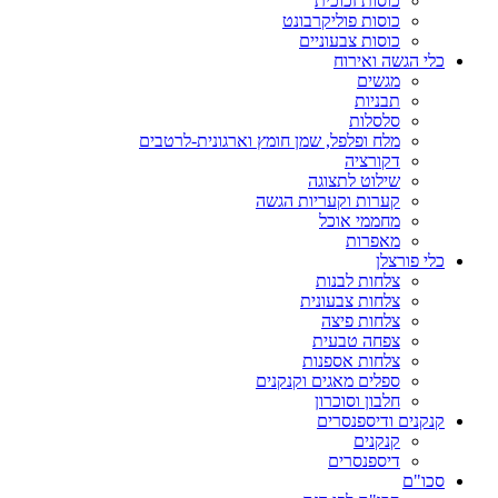
כוסות זכוכית
כוסות פוליקרבונט
כוסות צבעוניים
כלי הגשה ואירוח
מגשים
תבניות
סלסלות
מלח ופלפל, שמן חומץ וארגונית-לרטבים
דקורציה
שילוט לתצוגה
קערות וקעריות הגשה
מחממי אוכל
מאפרות
כלי פורצלן
צלחות לבנות
צלחות צבעונית
צלחות פיצה
צפחה טבעית
צלחות אספנות
ספלים מאגים וקנקנים
חלבון וסוכרון
קנקנים ודיספנסרים
קנקנים
דיספנסרים
סכו"ם