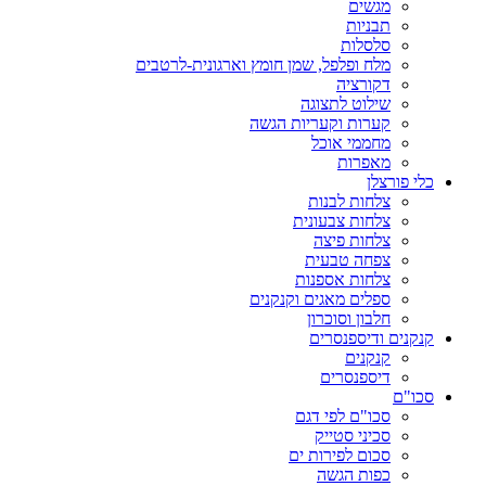
מגשים
תבניות
סלסלות
מלח ופלפל, שמן חומץ וארגונית-לרטבים
דקורציה
שילוט לתצוגה
קערות וקעריות הגשה
מחממי אוכל
מאפרות
כלי פורצלן
צלחות לבנות
צלחות צבעונית
צלחות פיצה
צפחה טבעית
צלחות אספנות
ספלים מאגים וקנקנים
חלבון וסוכרון
קנקנים ודיספנסרים
קנקנים
דיספנסרים
סכו"ם
סכו"ם לפי דגם
סכיני סטייק
סכום לפירות ים
כפות הגשה