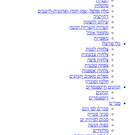
תבניות
סלסלות
מלח ופלפל, שמן חומץ וארגונית-לרטבים
דקורציה
שילוט לתצוגה
קערות וקעריות הגשה
מחממי אוכל
מאפרות
כלי פורצלן
צלחות לבנות
צלחות צבעונית
צלחות פיצה
צפחה טבעית
צלחות אספנות
ספלים מאגים וקנקנים
חלבון וסוכרון
קנקנים ודיספנסרים
קנקנים
דיספנסרים
סכו"ם
סכו"ם לפי דגם
סכיני סטייק
סכום לפירות ים
כפות הגשה
מלקחיים