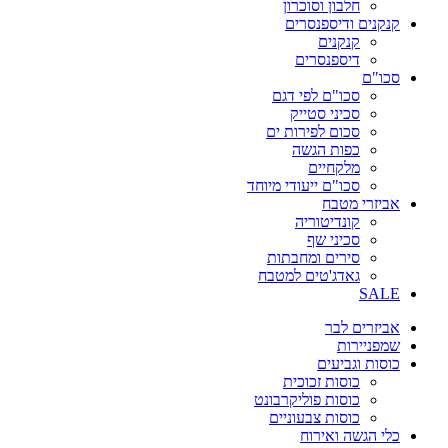
חלבון וסוכרון
קנקנים ודיספנסרים
קנקנים
דיספנסרים
סכו"ם
סכו"ם לפי דגם
סכיני סטייק
סכום לפירות ים
כפות הגשה
מלקחיים
סכו"ם ייעודי מיוחד
אביזרי מטבח
קונדיטוריה
סכיני שף
סירים ומחבתות
גאדג'טים למטבח
SALE
אביזרים לבר
שמפניירות
כוסות וגביעים
כוסות זכוכית
כוסות פוליקרבונט
כוסות צבעוניים
כלי הגשה ואירוח