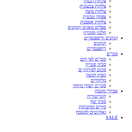
צלחות לבנות
צלחות צבעונית
צלחות פיצה
צפחה טבעית
צלחות אספנות
ספלים מאגים וקנקנים
חלבון וסוכרון
קנקנים ודיספנסרים
קנקנים
דיספנסרים
סכו"ם
סכו"ם לפי דגם
סכיני סטייק
סכום לפירות ים
כפות הגשה
מלקחיים
סכו"ם ייעודי מיוחד
אביזרי מטבח
קונדיטוריה
סכיני שף
סירים ומחבתות
גאדג'טים למטבח
SALE