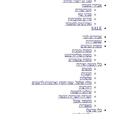
סכו"ם ייעודי מיוחד
אביזרי מטבח
קונדיטוריה
סכיני שף
סירים ומחבתות
גאדג'טים למטבח
SALE
אביזרים לבר
שמפניירות
כוסות וגביעים
כוסות זכוכית
כוסות פוליקרבונט
כוסות צבעוניים
כלי הגשה ואירוח
מגשים
תבניות
סלסלות
מלח ופלפל, שמן חומץ וארגונית-לרטבים
דקורציה
שילוט לתצוגה
קערות וקעריות הגשה
מחממי אוכל
מאפרות
כלי פורצלן