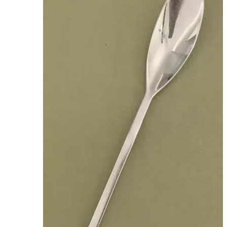
מעוצב
מודרני
נירוסטה
18/10מדגם
MARCHESSI-
V&B