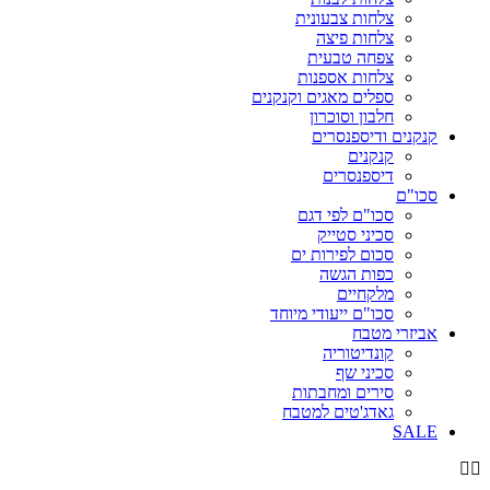
צלחות צבעונית
צלחות פיצה
צפחה טבעית
צלחות אספנות
ספלים מאגים וקנקנים
חלבון וסוכרון
קנקנים ודיספנסרים
קנקנים
דיספנסרים
סכו"ם
סכו"ם לפי דגם
סכיני סטייק
סכום לפירות ים
כפות הגשה
מלקחיים
סכו"ם ייעודי מיוחד
אביזרי מטבח
קונדיטוריה
סכיני שף
סירים ומחבתות
גאדג'טים למטבח
SALE