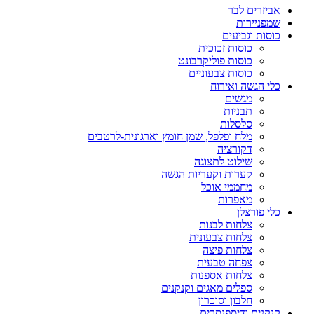
אביזרים לבר
שמפניירות
כוסות וגביעים
כוסות זכוכית
כוסות פוליקרבונט
כוסות צבעוניים
כלי הגשה ואירוח
מגשים
תבניות
סלסלות
מלח ופלפל, שמן חומץ וארגונית-לרטבים
דקורציה
שילוט לתצוגה
קערות וקעריות הגשה
מחממי אוכל
מאפרות
כלי פורצלן
צלחות לבנות
צלחות צבעונית
צלחות פיצה
צפחה טבעית
צלחות אספנות
ספלים מאגים וקנקנים
חלבון וסוכרון
קנקנים ודיספנסרים