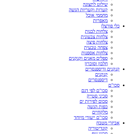
שילוט לתצוגה
קערות וקעריות הגשה
מחממי אוכל
מאפרות
כלי פורצלן
צלחות לבנות
צלחות צבעונית
צלחות פיצה
צפחה טבעית
צלחות אספנות
ספלים מאגים וקנקנים
חלבון וסוכרון
קנקנים ודיספנסרים
קנקנים
דיספנסרים
סכו"ם
סכו"ם לפי דגם
סכיני סטייק
סכום לפירות ים
כפות הגשה
מלקחיים
סכו"ם ייעודי מיוחד
אביזרי מטבח
קונדיטוריה
סכיני שף