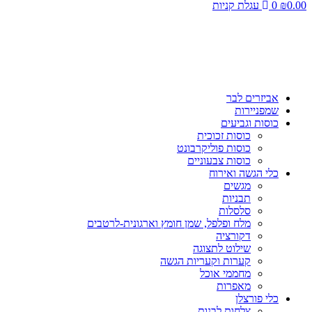
0.00
₪
0
עגלת קניות
אביזרים לבר
שמפניירות
כוסות וגביעים
כוסות זכוכית
כוסות פוליקרבונט
כוסות צבעוניים
כלי הגשה ואירוח
מגשים
תבניות
סלסלות
מלח ופלפל, שמן חומץ וארגונית-לרטבים
דקורציה
שילוט לתצוגה
קערות וקעריות הגשה
מחממי אוכל
מאפרות
כלי פורצלן
צלחות לבנות