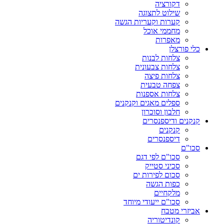
דקורציה
שילוט לתצוגה
קערות וקעריות הגשה
מחממי אוכל
מאפרות
כלי פורצלן
צלחות לבנות
צלחות צבעונית
צלחות פיצה
צפחה טבעית
צלחות אספנות
ספלים מאגים וקנקנים
חלבון וסוכרון
קנקנים ודיספנסרים
קנקנים
דיספנסרים
סכו"ם
סכו"ם לפי דגם
סכיני סטייק
סכום לפירות ים
כפות הגשה
מלקחיים
סכו"ם ייעודי מיוחד
אביזרי מטבח
קונדיטוריה