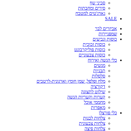
סכיני שף
סירים ומחבתות
גאדג'טים למטבח
SALE
אביזרים לבר
שמפניירות
כוסות וגביעים
כוסות זכוכית
כוסות פוליקרבונט
כוסות צבעוניים
כלי הגשה ואירוח
מגשים
תבניות
סלסלות
מלח ופלפל, שמן חומץ וארגונית-לרטבים
דקורציה
שילוט לתצוגה
קערות וקעריות הגשה
מחממי אוכל
מאפרות
כלי פורצלן
צלחות לבנות
צלחות צבעונית
צלחות פיצה