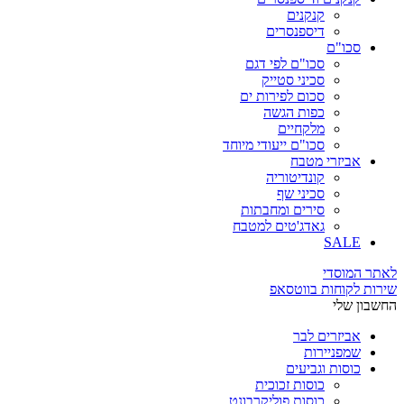
קנקנים
דיספנסרים
סכו"ם
סכו"ם לפי דגם
סכיני סטייק
סכום לפירות ים
כפות הגשה
מלקחיים
סכו"ם ייעודי מיוחד
אביזרי מטבח
קונדיטוריה
סכיני שף
סירים ומחבתות
גאדג'טים למטבח
SALE
לאתר המוסדי
שירות לקוחות בווטסאפ
החשבון שלי
אביזרים לבר
שמפניירות
כוסות וגביעים
כוסות זכוכית
כוסות פוליקרבונט