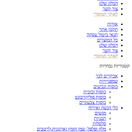
הבלוג שלנו
צור קשר
לאתר המוסדי
אודות
תקנון אתר
תנאי ביטול עסקה
כל המוצרים
הבלוג שלנו
צור קשר
לאתר המוסדי
קטגוריות נבחרות
אביזרים לבר
שמפניירות
כוסות וגביעים
כוסות זכוכית
כוסות פוליקרבונט
כוסות צבעוניים
כלי הגשה ואירוח
מגשים
תבניות
סלסלות
מלח ופלפל, שמן חומץ וארגונית-לרטבים