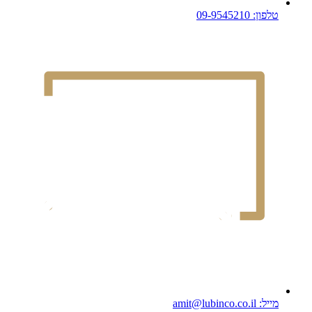
טלפון: 09-9545210
מייל: amit@lubinco.co.il