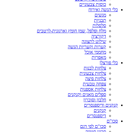
כוסות צבעוניים
כלי הגשה ואירוח
מגשים
תבניות
סלסלות
מלח ופלפל, שמן חומץ וארגונית-לרטבים
דקורציה
שילוט לתצוגה
קערות וקעריות הגשה
מחממי אוכל
מאפרות
כלי פורצלן
צלחות לבנות
צלחות צבעונית
צלחות פיצה
צפחה טבעית
צלחות אספנות
ספלים מאגים וקנקנים
חלבון וסוכרון
קנקנים ודיספנסרים
קנקנים
דיספנסרים
סכו"ם
סכו"ם לפי דגם
סכיני סטייק