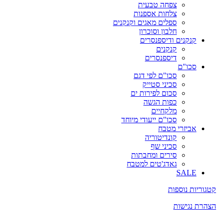
צפחה טבעית
צלחות אספנות
ספלים מאגים וקנקנים
חלבון וסוכרון
קנקנים ודיספנסרים
קנקנים
דיספנסרים
סכו"ם
סכו"ם לפי דגם
סכיני סטייק
סכום לפירות ים
כפות הגשה
מלקחיים
סכו"ם ייעודי מיוחד
אביזרי מטבח
קונדיטוריה
סכיני שף
סירים ומחבתות
גאדג'טים למטבח
SALE
קטגוריות נוספות
הצהרת נגישות