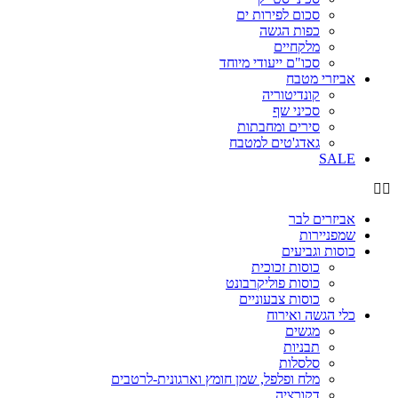
סכום לפירות ים
כפות הגשה
מלקחיים
סכו"ם ייעודי מיוחד
אביזרי מטבח
קונדיטוריה
סכיני שף
סירים ומחבתות
גאדג'טים למטבח
SALE
אביזרים לבר
שמפניירות
כוסות וגביעים
כוסות זכוכית
כוסות פוליקרבונט
כוסות צבעוניים
כלי הגשה ואירוח
מגשים
תבניות
סלסלות
מלח ופלפל, שמן חומץ וארגונית-לרטבים
דקורציה