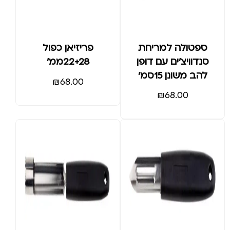
ספטולה למריחת
פריזיאן כפול
סנדוויצ'ים עם דופן
22+28ממ'
להב משונן 15סמ'
₪
68.00
₪
68.00