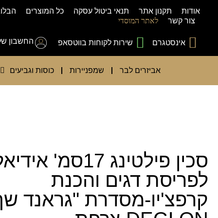
אודות
תקנון אתר
תנאי ביטול עסקה
כל המוצרים
הבלוג
צור קשר
לאתר המוסדי
החשבון של
אינסטגרם
שירות לקוחות בווטסאפ
אביזרים לבר
שמפניירות
כוסות וגביעים
סכין פילטינג 17סמ' אידי
לפריסת דגים והכנת
קרפצ'יו-מסדרת "גראנד שף