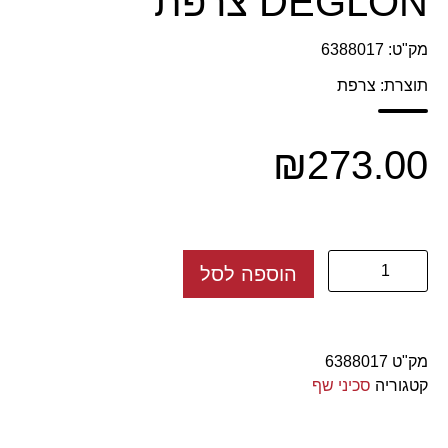
DEGLON צרפת
מק"ט: 6388017
תוצרת: צרפת
₪
273.00
הוספה לסל
מק"ט
6388017
קטגוריה
סכיני שף