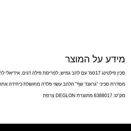
מידע על המוצר
סכין פילטינג 17סמ' עם להב גמיש, לפריסת פילה דגים. אידיאלי לחיתוך עדין להכנת קרפצ'יו
מסדרת סכיני "גראנד שף" הלהב עשוי פלדה מחושלת כיחידה אחת א
מק"ט: 6388017 מתוצרת DEGLON צרפת