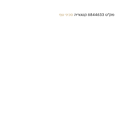
מק"ט
6844633
קטגוריה
סכיני שף