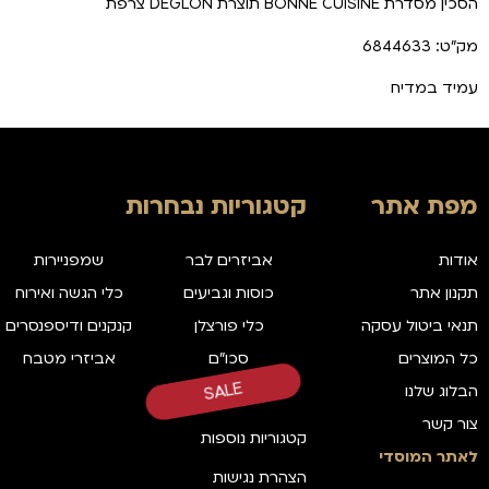
הסכין מסדרת BONNE CUISINE תוצרת DEGLON צרפת
מק"ט: 6844633
עמיד במדיח
מפת אתר
קטגוריות נבחרות
אודות
אביזרים לבר
שמפניירות
תקנון אתר
כוסות וגביעים
כלי הגשה ואירוח
תנאי ביטול עסקה
כלי פורצלן
קנקנים ודיספנסרים
כל המוצרים
סכו"ם
אביזרי מטבח
הבלוג שלנו
SALE
צור קשר
קטגוריות נוספות
לאתר המוסדי
הצהרת נגישות