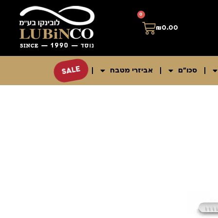
0
₪
0.00
SALE
סכו"ם
אביזרי מטבח