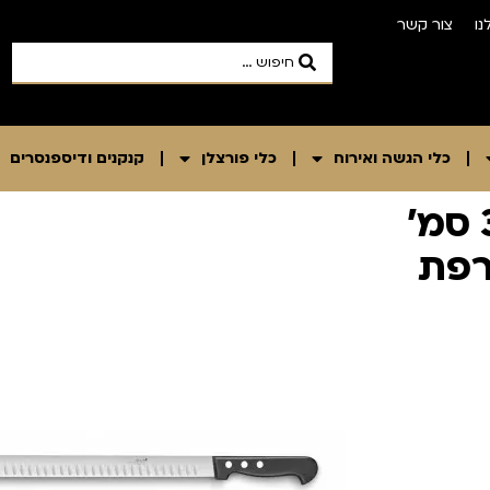
נו
צור קשר
כלי הגשה ואירוח
כלי פורצלן
קנקנים ודיספנסרים
סכין פריסה להב 'מסולסל' 33 סמ'
רפת