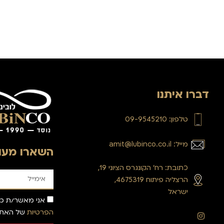
דברו איתנו
טלפון: 09-9545210
מייל: amit@lubinco.co.il
השארו מעוד
כתובת: רח’ הקונגרס הציוני 19,
הרצליה פיתוח 4675319,
ישראל
אני מאשר/ת כי
הפרטיות
של האתר