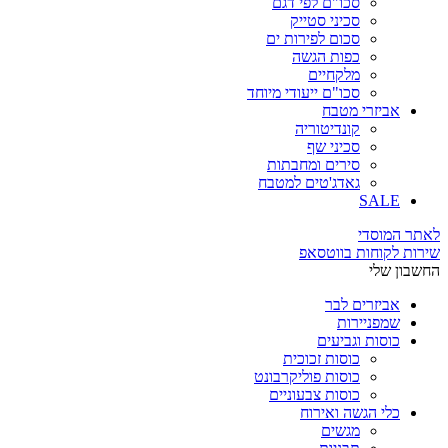
סכו"ם לפי דגם
סכיני סטייק
סכום לפירות ים
כפות הגשה
מלקחיים
סכו"ם ייעודי מיוחד
אביזרי מטבח
קונדיטוריה
סכיני שף
סירים ומחבתות
גאדג'טים למטבח
SALE
לאתר המוסדי
שירות לקוחות בווטסאפ
החשבון שלי
אביזרים לבר
שמפניירות
כוסות וגביעים
כוסות זכוכית
כוסות פוליקרבונט
כוסות צבעוניים
כלי הגשה ואירוח
מגשים