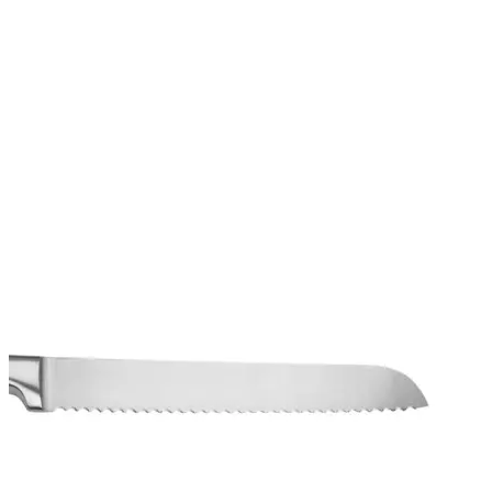
לחם
להב
נירוסטה
משונן
34סמ'
ידית
עץ
בוק-ארוז
בקופסת
מתנה.