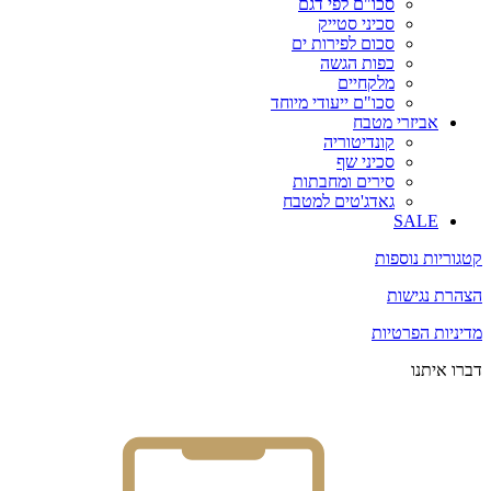
סכו"ם לפי דגם
סכיני סטייק
סכום לפירות ים
כפות הגשה
מלקחיים
סכו"ם ייעודי מיוחד
אביזרי מטבח
קונדיטוריה
סכיני שף
סירים ומחבתות
גאדג'טים למטבח
SALE
קטגוריות נוספות
הצהרת נגישות
מדיניות הפרטיות
דברו איתנו