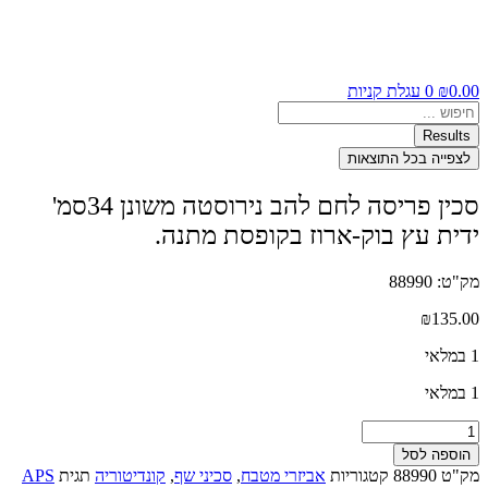
0.00
₪
0
עגלת קניות
Search
...
Results
לצפייה בכל התוצאות
סכין פריסה לחם להב נירוסטה משונן 34סמ'
ידית עץ בוק-ארוז בקופסת מתנה.
מק"ט: 88990
₪
135.00
1 במלאי
1 במלאי
כמות
של
הוספה לסל
סכין
מק"ט
88990
קטגוריות
אביזרי מטבח
,
סכיני שף
,
קונדיטוריה
תגית
APS
פריסה