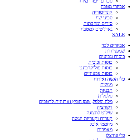
סכו"ם ייעודי מיוחד
אביזרי מטבח
קונדיטוריה
סכיני שף
סירים ומחבתות
גאדג'טים למטבח
SALE
אביזרים לבר
שמפניירות
כוסות וגביעים
כוסות זכוכית
כוסות פוליקרבונט
כוסות צבעוניים
כלי הגשה ואירוח
מגשים
תבניות
סלסלות
מלח ופלפל, שמן חומץ וארגונית-לרטבים
דקורציה
שילוט לתצוגה
קערות וקעריות הגשה
מחממי אוכל
מאפרות
כלי פורצלן