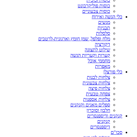
כוסות זכוכית
כוסות פוליקרבונט
כוסות צבעוניים
כלי הגשה ואירוח
מגשים
תבניות
סלסלות
מלח ופלפל, שמן חומץ וארגונית-לרטבים
דקורציה
שילוט לתצוגה
קערות וקעריות הגשה
מחממי אוכל
מאפרות
כלי פורצלן
צלחות לבנות
צלחות צבעונית
צלחות פיצה
צפחה טבעית
צלחות אספנות
ספלים מאגים וקנקנים
חלבון וסוכרון
קנקנים ודיספנסרים
קנקנים
דיספנסרים
סכו"ם