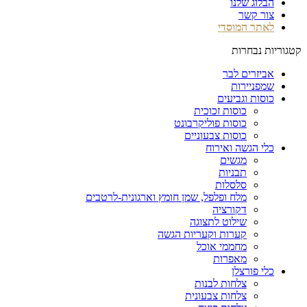
הבלוג שלנו
צור קשר
לאתר המוסדי
קטגוריות נבחרות
אביזרים לבר
שמפניירות
כוסות וגביעים
כוסות זכוכית
כוסות פוליקרבונט
כוסות צבעוניים
כלי הגשה ואירוח
מגשים
תבניות
סלסלות
מלח ופלפל, שמן חומץ וארגונית-לרטבים
דקורציה
שילוט לתצוגה
קערות וקעריות הגשה
מחממי אוכל
מאפרות
כלי פורצלן
צלחות לבנות
צלחות צבעונית