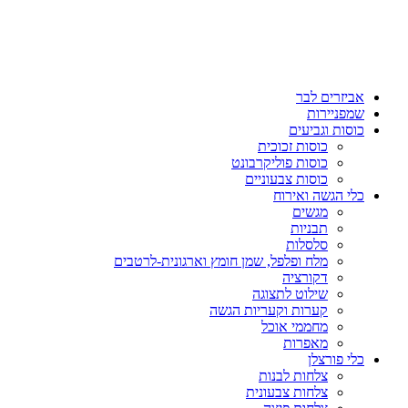
אביזרים לבר
שמפניירות
כוסות וגביעים
כוסות זכוכית
כוסות פוליקרבונט
כוסות צבעוניים
כלי הגשה ואירוח
מגשים
תבניות
סלסלות
מלח ופלפל, שמן חומץ וארגונית-לרטבים
דקורציה
שילוט לתצוגה
קערות וקעריות הגשה
מחממי אוכל
מאפרות
כלי פורצלן
צלחות לבנות
צלחות צבעונית