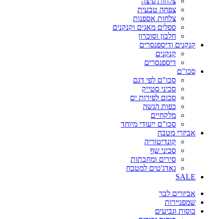
צלחות פיצה
צפחה טבעית
צלחות אספנות
ספלים מאגים וקנקנים
חלבון וסוכרון
קנקנים ודיספנסרים
קנקנים
דיספנסרים
סכו"ם
סכו"ם לפי דגם
סכיני סטייק
סכום לפירות ים
כפות הגשה
מלקחיים
סכו"ם ייעודי מיוחד
אביזרי מטבח
קונדיטוריה
סכיני שף
סירים ומחבתות
גאדג'טים למטבח
SALE
אביזרים לבר
שמפניירות
כוסות וגביעים