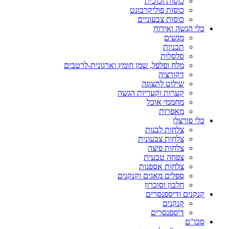
כוסות זכוכית
כוסות פוליקרבונט
כוסות צבעוניים
כלי הגשה ואירוח
מגשים
תבניות
סלסלות
מלח ופלפל, שמן חומץ וארגונית-לרטבים
דקורציה
שילוט לתצוגה
קערות וקעריות הגשה
מחממי אוכל
מאפרות
כלי פורצלן
צלחות לבנות
צלחות צבעונית
צלחות פיצה
צפחה טבעית
צלחות אספנות
ספלים מאגים וקנקנים
חלבון וסוכרון
קנקנים ודיספנסרים
קנקנים
דיספנסרים
סכו"ם