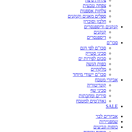
צלחות פיצה
צפחה טבעית
צלחות אספנות
ספלים מאגים וקנקנים
חלבון וסוכרון
קנקנים ודיספנסרים
קנקנים
דיספנסרים
סכו"ם
סכו"ם לפי דגם
סכיני סטייק
סכום לפירות ים
כפות הגשה
מלקחיים
סכו"ם ייעודי מיוחד
אביזרי מטבח
קונדיטוריה
סכיני שף
סירים ומחבתות
גאדג'טים למטבח
SALE
אביזרים לבר
שמפניירות
כוסות וגביעים