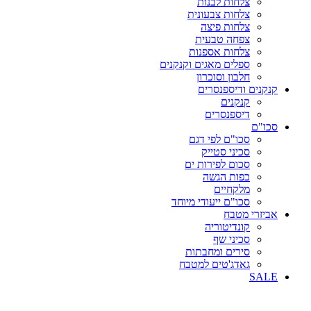
צלחות לבנות
צלחות צבעונית
צלחות פיצה
צפחה טבעית
צלחות אספנות
ספלים מאגים וקנקנים
חלבון וסוכרון
קנקנים ודיספנסרים
קנקנים
דיספנסרים
סכו"ם
סכו"ם לפי דגם
סכיני סטייק
סכום לפירות ים
כפות הגשה
מלקחיים
סכו"ם ייעודי מיוחד
אביזרי מטבח
קונדיטוריה
סכיני שף
סירים ומחבתות
גאדג'טים למטבח
SALE