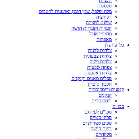
תבניות
סלסלות
מלח ופלפל, שמן חומץ וארגונית-לרטבים
דקורציה
שילוט לתצוגה
קערות וקעריות הגשה
מחממי אוכל
מאפרות
כלי פורצלן
צלחות לבנות
צלחות צבעונית
צלחות פיצה
צפחה טבעית
צלחות אספנות
ספלים מאגים וקנקנים
חלבון וסוכרון
קנקנים ודיספנסרים
קנקנים
דיספנסרים
סכו"ם
סכו"ם לפי דגם
סכיני סטייק
סכום לפירות ים
כפות הגשה
מלקחיים