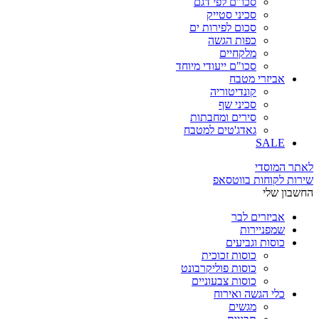
סכו"ם לפי דגם
סכיני סטייק
סכום לפירות ים
כפות הגשה
מלקחיים
סכו"ם ייעודי מיוחד
אביזרי מטבח
קונדיטוריה
סכיני שף
סירים ומחבתות
גאדג'טים למטבח
SALE
לאתר המוסדי
שירות לקוחות בווטסאפ
החשבון שלי
אביזרים לבר
שמפניירות
כוסות וגביעים
כוסות זכוכית
כוסות פוליקרבונט
כוסות צבעוניים
כלי הגשה ואירוח
מגשים