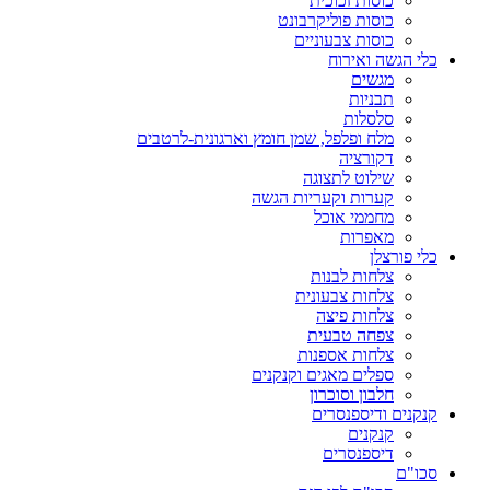
כוסות זכוכית
כוסות פוליקרבונט
כוסות צבעוניים
כלי הגשה ואירוח
מגשים
תבניות
סלסלות
מלח ופלפל, שמן חומץ וארגונית-לרטבים
דקורציה
שילוט לתצוגה
קערות וקעריות הגשה
מחממי אוכל
מאפרות
כלי פורצלן
צלחות לבנות
צלחות צבעונית
צלחות פיצה
צפחה טבעית
צלחות אספנות
ספלים מאגים וקנקנים
חלבון וסוכרון
קנקנים ודיספנסרים
קנקנים
דיספנסרים
סכו"ם