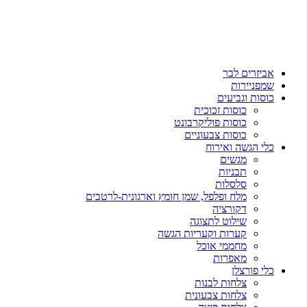
אביזרים לבר
שמפניירות
כוסות וגביעים
כוסות זכוכית
כוסות פוליקרבונט
כוסות צבעוניים
כלי הגשה ואירוח
מגשים
תבניות
סלסלות
מלח ופלפל, שמן חומץ וארגונית-לרטבים
דקורציה
שילוט לתצוגה
קערות וקעריות הגשה
מחממי אוכל
מאפרות
כלי פורצלן
צלחות לבנות
צלחות צבעונית