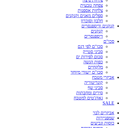
צלחות פיצה
צפחה טבעית
צלחות אספנות
ספלים מאגים וקנקנים
חלבון וסוכרון
קנקנים ודיספנסרים
קנקנים
דיספנסרים
סכו"ם
סכו"ם לפי דגם
סכיני סטייק
סכום לפירות ים
כפות הגשה
מלקחיים
סכו"ם ייעודי מיוחד
אביזרי מטבח
קונדיטוריה
סכיני שף
סירים ומחבתות
גאדג'טים למטבח
SALE
אביזרים לבר
שמפניירות
כוסות וגביעים