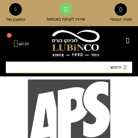
שירות לקוחות בווטסאפ
לאתר המוסדי
החשבון שלי
0
₪
0.00
כלי הגשה ואירוח
אביזרי מטבח
כוסות וגביעים
קנקנים ודיספנסרים