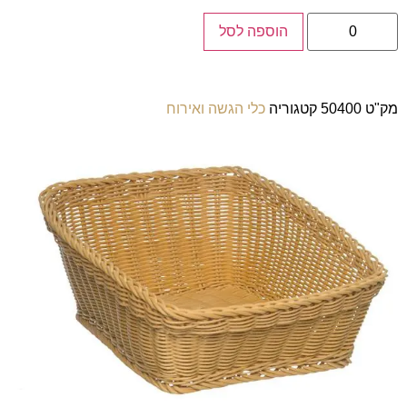
הוספה לסל
מק"ט
50400
קטגוריה
כלי הגשה ואירוח