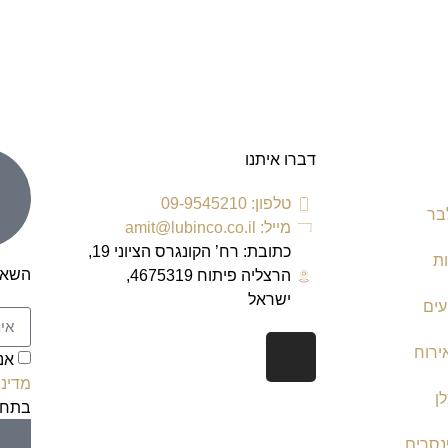
דברו איתנו
טלפון: 09-9545210
בר
מייל: amit@lubinco.co.il
כתובת: רח’ הקונגרס הציוני 19,
ת
השאר
הרצליה פיתוח 4675319,
ישראל
עים
ירוח
אנ
מדיני
ן
בתחת
נסרים