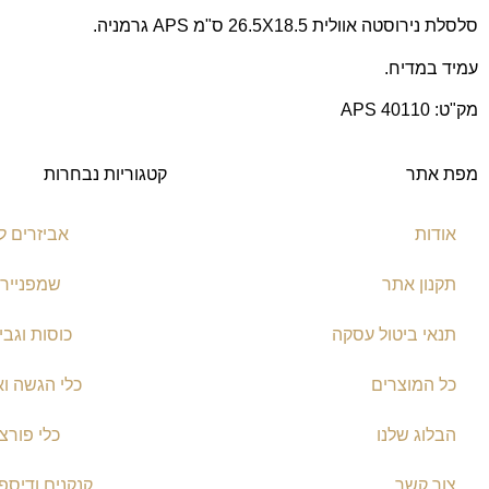
סלסלת נירוסטה אוולית 26.5X18.5 ס"מ APS גרמניה.
עמיד במדיח.
מק"ט: 40110 APS
מפת אתר
קטגוריות נבחרות
אודות
אביזרים ל
תקנון אתר
שמפניירו
תנאי ביטול עסקה
כוסות וגבי
כל המוצרים
כלי הגשה וא
הבלוג שלנו
כלי פורצל
צור קשר
קנקנים ודיספ