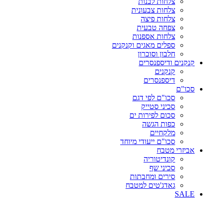
צלחות לבנות
צלחות צבעונית
צלחות פיצה
צפחה טבעית
צלחות אספנות
ספלים מאגים וקנקנים
חלבון וסוכרון
קנקנים ודיספנסרים
קנקנים
דיספנסרים
סכו"ם
סכו"ם לפי דגם
סכיני סטייק
סכום לפירות ים
כפות הגשה
מלקחיים
סכו"ם ייעודי מיוחד
אביזרי מטבח
קונדיטוריה
סכיני שף
סירים ומחבתות
גאדג'טים למטבח
SALE