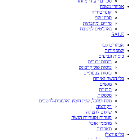
סכו"ם ייעודי מיוחד
אביזרי מטבח
קונדיטוריה
סכיני שף
סירים ומחבתות
גאדג'טים למטבח
SALE
אביזרים לבר
שמפניירות
כוסות וגביעים
כוסות זכוכית
כוסות פוליקרבונט
כוסות צבעוניים
כלי הגשה ואירוח
מגשים
תבניות
סלסלות
מלח ופלפל, שמן חומץ וארגונית-לרטבים
דקורציה
שילוט לתצוגה
קערות וקעריות הגשה
מחממי אוכל
מאפרות
כלי פורצלן