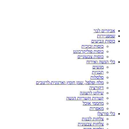
אביזרים לבר
שמפניירות
כוסות וגביעים
כוסות זכוכית
כוסות פוליקרבונט
כוסות צבעוניים
כלי הגשה ואירוח
מגשים
תבניות
סלסלות
מלח ופלפל, שמן חומץ וארגונית-לרטבים
דקורציה
שילוט לתצוגה
קערות וקעריות הגשה
מחממי אוכל
מאפרות
כלי פורצלן
צלחות לבנות
צלחות צבעונית