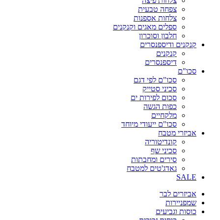
צלחות פיצה
צפחה טבעית
צלחות אספנות
ספלים מאגים וקנקנים
חלבון וסוכרון
קנקנים ודיספנסרים
קנקנים
דיספנסרים
סכו"ם
סכו"ם לפי דגם
סכיני סטייק
סכום לפירות ים
כפות הגשה
מלקחיים
סכו"ם ייעודי מיוחד
אביזרי מטבח
קונדיטוריה
סכיני שף
סירים ומחבתות
גאדג'טים למטבח
SALE
אביזרים לבר
שמפניירות
כוסות וגביעים