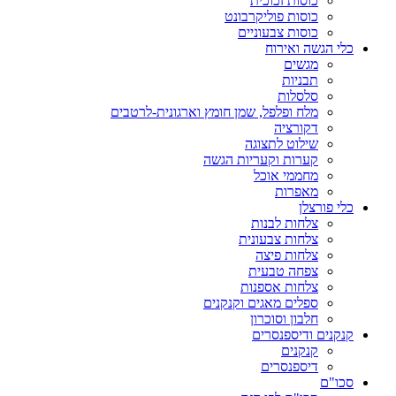
כוסות זכוכית
כוסות פוליקרבונט
כוסות צבעוניים
כלי הגשה ואירוח
מגשים
תבניות
סלסלות
מלח ופלפל, שמן חומץ וארגונית-לרטבים
דקורציה
שילוט לתצוגה
קערות וקעריות הגשה
מחממי אוכל
מאפרות
כלי פורצלן
צלחות לבנות
צלחות צבעונית
צלחות פיצה
צפחה טבעית
צלחות אספנות
ספלים מאגים וקנקנים
חלבון וסוכרון
קנקנים ודיספנסרים
קנקנים
דיספנסרים
סכו"ם