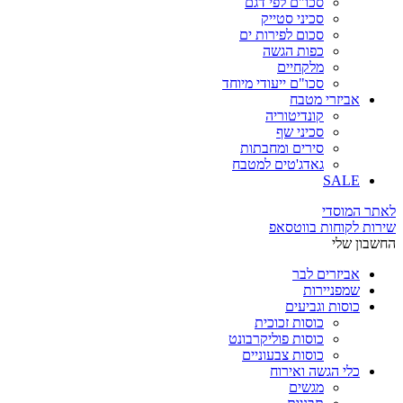
סכו"ם לפי דגם
סכיני סטייק
סכום לפירות ים
כפות הגשה
מלקחיים
סכו"ם ייעודי מיוחד
אביזרי מטבח
קונדיטוריה
סכיני שף
סירים ומחבתות
גאדג'טים למטבח
SALE
לאתר המוסדי
שירות לקוחות בווטסאפ
החשבון שלי
אביזרים לבר
שמפניירות
כוסות וגביעים
כוסות זכוכית
כוסות פוליקרבונט
כוסות צבעוניים
כלי הגשה ואירוח
מגשים