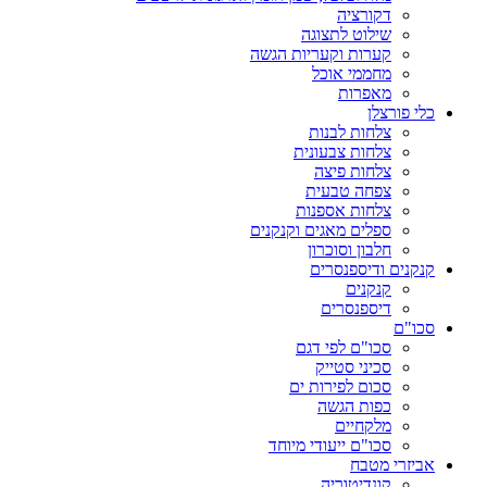
דקורציה
שילוט לתצוגה
קערות וקעריות הגשה
מחממי אוכל
מאפרות
כלי פורצלן
צלחות לבנות
צלחות צבעונית
צלחות פיצה
צפחה טבעית
צלחות אספנות
ספלים מאגים וקנקנים
חלבון וסוכרון
קנקנים ודיספנסרים
קנקנים
דיספנסרים
סכו"ם
סכו"ם לפי דגם
סכיני סטייק
סכום לפירות ים
כפות הגשה
מלקחיים
סכו"ם ייעודי מיוחד
אביזרי מטבח
קונדיטוריה