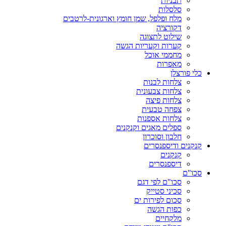
תבניות
סלסלות
מלח ופלפל, שמן חומץ וארגונית-לרטבים
דקורציה
שילוט לתצוגה
קערות וקעריות הגשה
מחממי אוכל
מאפרות
כלי פורצלן
צלחות לבנות
צלחות צבעונית
צלחות פיצה
צפחה טבעית
צלחות אספנות
ספלים מאגים וקנקנים
חלבון וסוכרון
קנקנים ודיספנסרים
קנקנים
דיספנסרים
סכו"ם
סכו"ם לפי דגם
סכיני סטייק
סכום לפירות ים
כפות הגשה
מלקחיים