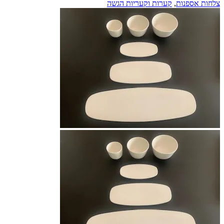
צלחות אספנות
,
קערות וקעריות הגשה
נאה
6
חלקים
מדגם
'אפיניטי'
מפורצלן
קרם
מאת
'וילרוי
אנד
בוש'