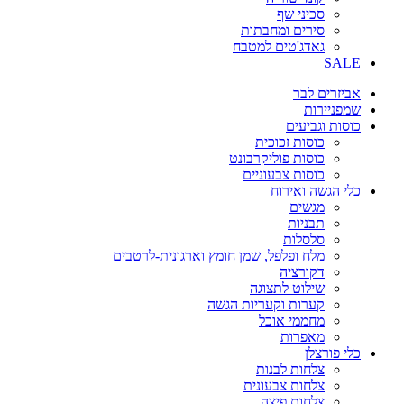
סכיני שף
סירים ומחבתות
גאדג'טים למטבח
SALE
אביזרים לבר
שמפניירות
כוסות וגביעים
כוסות זכוכית
כוסות פוליקרבונט
כוסות צבעוניים
כלי הגשה ואירוח
מגשים
תבניות
סלסלות
מלח ופלפל, שמן חומץ וארגונית-לרטבים
דקורציה
שילוט לתצוגה
קערות וקעריות הגשה
מחממי אוכל
מאפרות
כלי פורצלן
צלחות לבנות
צלחות צבעונית
צלחות פיצה