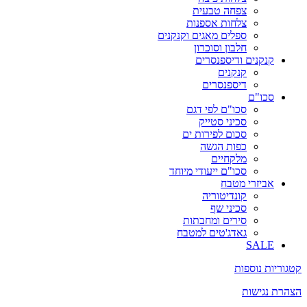
צפחה טבעית
צלחות אספנות
ספלים מאגים וקנקנים
חלבון וסוכרון
קנקנים ודיספנסרים
קנקנים
דיספנסרים
סכו"ם
סכו"ם לפי דגם
סכיני סטייק
סכום לפירות ים
כפות הגשה
מלקחיים
סכו"ם ייעודי מיוחד
אביזרי מטבח
קונדיטוריה
סכיני שף
סירים ומחבתות
גאדג'טים למטבח
SALE
קטגוריות נוספות
הצהרת נגישות