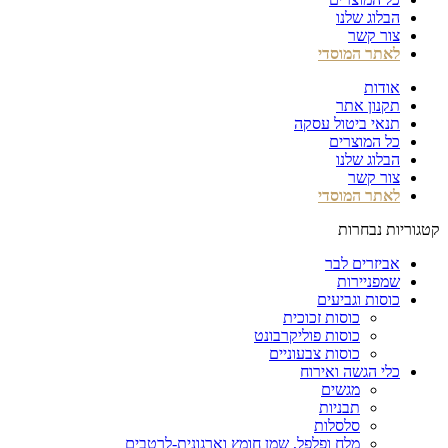
הבלוג שלנו
צור קשר
לאתר המוסדי
אודות
תקנון אתר
תנאי ביטול עסקה
כל המוצרים
הבלוג שלנו
צור קשר
לאתר המוסדי
קטגוריות נבחרות
אביזרים לבר
שמפניירות
כוסות וגביעים
כוסות זכוכית
כוסות פוליקרבונט
כוסות צבעוניים
כלי הגשה ואירוח
מגשים
תבניות
סלסלות
מלח ופלפל, שמן חומץ וארגונית-לרטבים