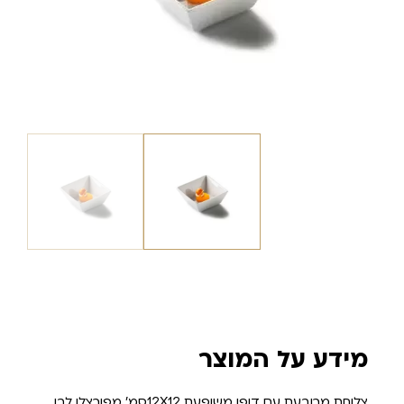
מידע על המוצר
צלוחת מרובעת עם דופן משופעת 12X12סמ' מפורצלן לבן