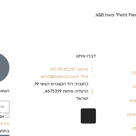
דברו איתנו
טלפון: 09-9545210
בר
מייל: amit@lubinco.co.il
כתובת: רח’ הקונגרס הציוני 19,
ת
השארו
הרצליה פיתוח 4675319,
ישראל
עים
ירוח
אני
מדיני
ן
בתחת