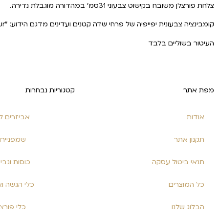
צלחת פורצלן משובח בקישוט צבעוני 31סמ' במהדורה מוגבלת נדירה.
קומבינציה צבעונית יפייפיה של פרחי שדה קטנים ועדינים מדגם הידוע: "Petit Fleur" מאת V&B.
העיטור בשוליים בלבד
מפת אתר
קטגוריות נבחרות
אודות
אביזרים ל
תקנון אתר
שמפניירו
תנאי ביטול עסקה
כוסות וגבי
כל המוצרים
כלי הגשה וא
הבלוג שלנו
כלי פורצל