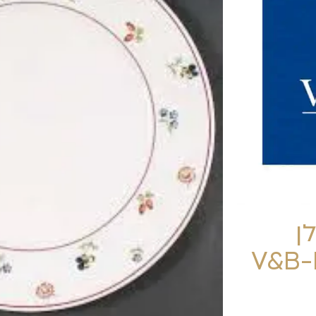
ן
קישוט -V&B-Petit