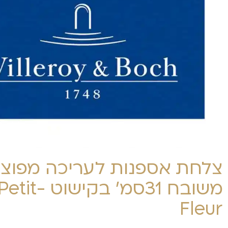
צלחת אספנות לעריכה מפוצל
משובח 31סמ' ב
Fleur