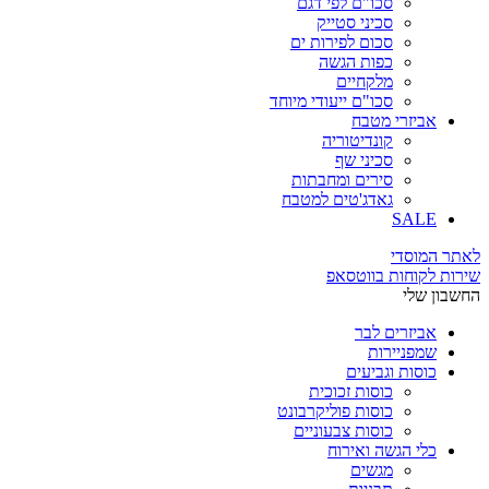
סכו"ם לפי דגם
סכיני סטייק
סכום לפירות ים
כפות הגשה
מלקחיים
סכו"ם ייעודי מיוחד
אביזרי מטבח
קונדיטוריה
סכיני שף
סירים ומחבתות
גאדג'טים למטבח
SALE
לאתר המוסדי
שירות לקוחות בווטסאפ
החשבון שלי
אביזרים לבר
שמפניירות
כוסות וגביעים
כוסות זכוכית
כוסות פוליקרבונט
כוסות צבעוניים
כלי הגשה ואירוח
מגשים