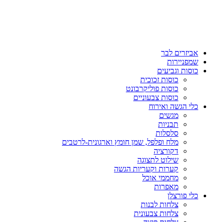
אביזרים לבר
שמפניירות
כוסות וגביעים
כוסות זכוכית
כוסות פוליקרבונט
כוסות צבעוניים
כלי הגשה ואירוח
מגשים
תבניות
סלסלות
מלח ופלפל, שמן חומץ וארגונית-לרטבים
דקורציה
שילוט לתצוגה
קערות וקעריות הגשה
מחממי אוכל
מאפרות
כלי פורצלן
צלחות לבנות
צלחות צבעונית