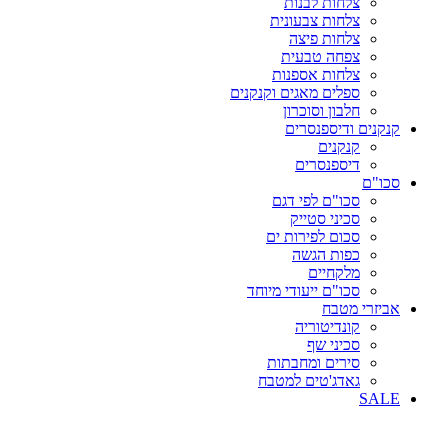
צלחות לבנות
צלחות צבעונית
צלחות פיצה
צפחה טבעית
צלחות אספנות
ספלים מאגים וקנקנים
חלבון וסוכרון
קנקנים ודיספנסרים
קנקנים
דיספנסרים
סכו"ם
סכו"ם לפי דגם
סכיני סטייק
סכום לפירות ים
כפות הגשה
מלקחיים
סכו"ם ייעודי מיוחד
אביזרי מטבח
קונדיטוריה
סכיני שף
סירים ומחבתות
גאדג'טים למטבח
SALE