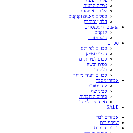
צלחות פיצה
צפחה טבעית
צלחות אספנות
ספלים מאגים וקנקנים
חלבון וסוכרון
קנקנים ודיספנסרים
קנקנים
דיספנסרים
סכו"ם
סכו"ם לפי דגם
סכיני סטייק
סכום לפירות ים
כפות הגשה
מלקחיים
סכו"ם ייעודי מיוחד
אביזרי מטבח
קונדיטוריה
סכיני שף
סירים ומחבתות
גאדג'טים למטבח
SALE
אביזרים לבר
שמפניירות
כוסות וגביעים