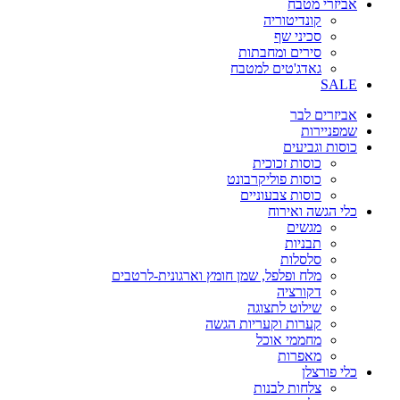
אביזרי מטבח
קונדיטוריה
סכיני שף
סירים ומחבתות
גאדג'טים למטבח
SALE
אביזרים לבר
שמפניירות
כוסות וגביעים
כוסות זכוכית
כוסות פוליקרבונט
כוסות צבעוניים
כלי הגשה ואירוח
מגשים
תבניות
סלסלות
מלח ופלפל, שמן חומץ וארגונית-לרטבים
דקורציה
שילוט לתצוגה
קערות וקעריות הגשה
מחממי אוכל
מאפרות
כלי פורצלן
צלחות לבנות