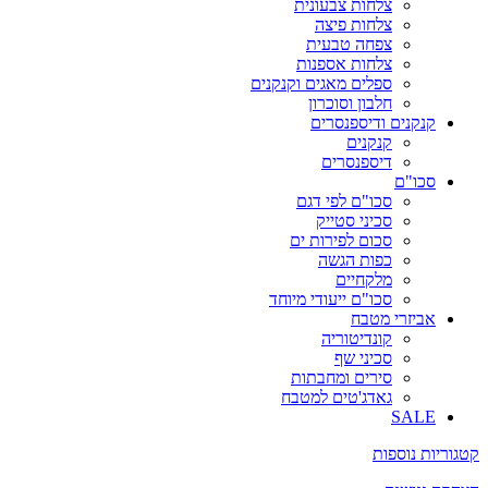
צלחות צבעונית
צלחות פיצה
צפחה טבעית
צלחות אספנות
ספלים מאגים וקנקנים
חלבון וסוכרון
קנקנים ודיספנסרים
קנקנים
דיספנסרים
סכו"ם
סכו"ם לפי דגם
סכיני סטייק
סכום לפירות ים
כפות הגשה
מלקחיים
סכו"ם ייעודי מיוחד
אביזרי מטבח
קונדיטוריה
סכיני שף
סירים ומחבתות
גאדג'טים למטבח
SALE
קטגוריות נוספות