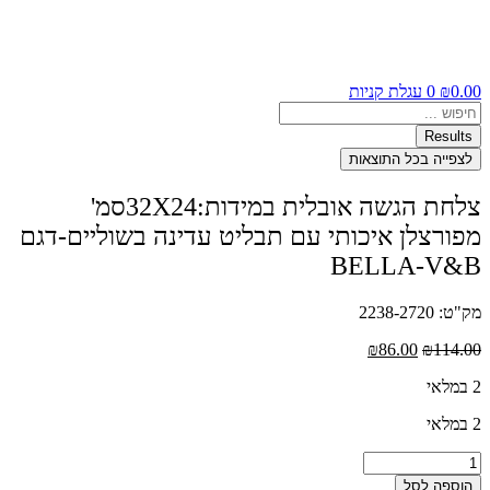
0.00
₪
0
עגלת קניות
Search
...
Results
לצפייה בכל התוצאות
צלחת הגשה אובלית במידות:32X24סמ'
מפורצלן איכותי עם תבליט עדינה בשוליים-דגם
BELLA-V&B
מק"ט: 2238-2720
המחיר
המחיר
₪
86.00
₪
114.00
המקורי
הנוכחי
2 במלאי
היה:
הוא:
₪86.00.
₪114.00.
2 במלאי
כמות
של
הוספה לסל