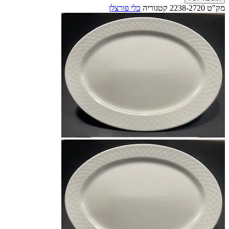
צלחת
מק"ט
2238-2720
קטגוריה
כלי פורצלן
הגשה
אובלית
במידות:32X24סמ'
מפורצלן
איכותי
עם
תבליט
עדינה
בשוליים-דגם
BELLA-
V&B