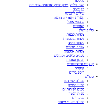
סלסלות
מלח ופלפל, שמן חומץ וארגונית-לרטבים
דקורציה
שילוט לתצוגה
קערות וקעריות הגשה
מחממי אוכל
מאפרות
כלי פורצלן
צלחות לבנות
צלחות צבעונית
צלחות פיצה
צפחה טבעית
צלחות אספנות
ספלים מאגים וקנקנים
חלבון וסוכרון
קנקנים ודיספנסרים
קנקנים
דיספנסרים
סכו"ם
סכו"ם לפי דגם
סכיני סטייק
סכום לפירות ים
כפות הגשה
מלקחיים
סכו"ם ייעודי מיוחד