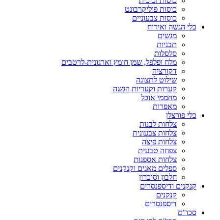
כוסות זכוכית
כוסות פוליקרבונט
כוסות צבעוניים
כלי הגשה ואירוח
מגשים
תבניות
סלסלות
מלח ופלפל, שמן חומץ וארגונית-לרטבים
דקורציה
שילוט לתצוגה
קערות וקעריות הגשה
מחממי אוכל
מאפרות
כלי פורצלן
צלחות לבנות
צלחות צבעונית
צלחות פיצה
צפחה טבעית
צלחות אספנות
ספלים מאגים וקנקנים
חלבון וסוכרון
קנקנים ודיספנסרים
קנקנים
דיספנסרים
סכו"ם