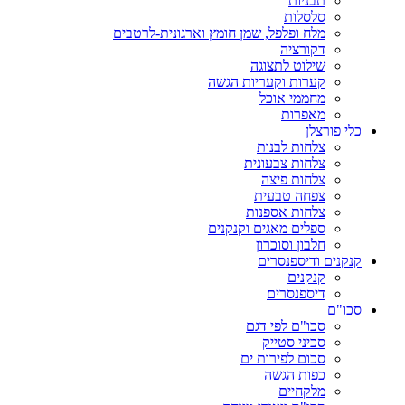
תבניות
סלסלות
מלח ופלפל, שמן חומץ וארגונית-לרטבים
דקורציה
שילוט לתצוגה
קערות וקעריות הגשה
מחממי אוכל
מאפרות
כלי פורצלן
צלחות לבנות
צלחות צבעונית
צלחות פיצה
צפחה טבעית
צלחות אספנות
ספלים מאגים וקנקנים
חלבון וסוכרון
קנקנים ודיספנסרים
קנקנים
דיספנסרים
סכו"ם
סכו"ם לפי דגם
סכיני סטייק
סכום לפירות ים
כפות הגשה
מלקחיים