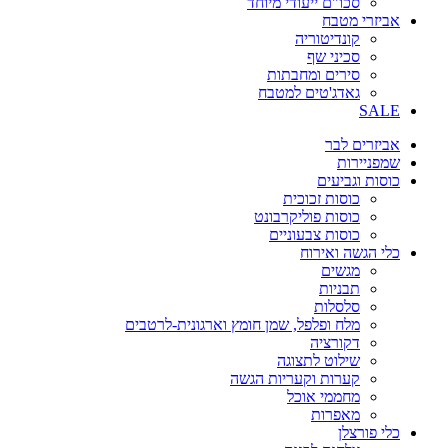
סכו"ם ייעודי מיוחד
אביזרי מטבח
קונדיטוריה
סכיני שף
סירים ומחבתות
גאדג'טים למטבח
SALE
אביזרים לבר
שמפניירות
כוסות וגביעים
כוסות זכוכית
כוסות פוליקרבונט
כוסות צבעוניים
כלי הגשה ואירוח
מגשים
תבניות
סלסלות
מלח ופלפל, שמן חומץ וארגונית-לרטבים
דקורציה
שילוט לתצוגה
קערות וקעריות הגשה
מחממי אוכל
מאפרות
כלי פורצלן