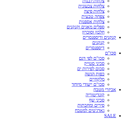
צלחות לבנות
צלחות צבעונית
צלחות פיצה
צפחה טבעית
צלחות אספנות
ספלים מאגים וקנקנים
חלבון וסוכרון
קנקנים ודיספנסרים
קנקנים
דיספנסרים
סכו"ם
סכו"ם לפי דגם
סכיני סטייק
סכום לפירות ים
כפות הגשה
מלקחיים
סכו"ם ייעודי מיוחד
אביזרי מטבח
קונדיטוריה
סכיני שף
סירים ומחבתות
גאדג'טים למטבח
SALE