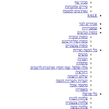
סכיני שף
סירים ומחבתות
גאדג'טים למטבח
SALE
אביזרים לבר
שמפניירות
כוסות וגביעים
כוסות זכוכית
כוסות פוליקרבונט
כוסות צבעוניים
כלי הגשה ואירוח
מגשים
תבניות
סלסלות
מלח ופלפל, שמן חומץ וארגונית-לרטבים
דקורציה
שילוט לתצוגה
קערות וקעריות הגשה
מחממי אוכל
מאפרות
כלי פורצלן
צלחות לבנות
צלחות צבעונית
צלחות פיצה