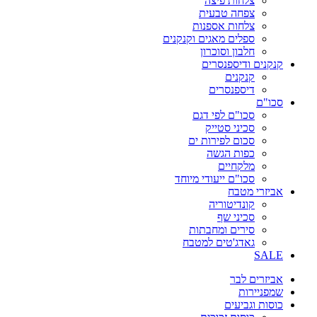
צלחות פיצה
צפחה טבעית
צלחות אספנות
ספלים מאגים וקנקנים
חלבון וסוכרון
קנקנים ודיספנסרים
קנקנים
דיספנסרים
סכו"ם
סכו"ם לפי דגם
סכיני סטייק
סכום לפירות ים
כפות הגשה
מלקחיים
סכו"ם ייעודי מיוחד
אביזרי מטבח
קונדיטוריה
סכיני שף
סירים ומחבתות
גאדג'טים למטבח
SALE
אביזרים לבר
שמפניירות
כוסות וגביעים