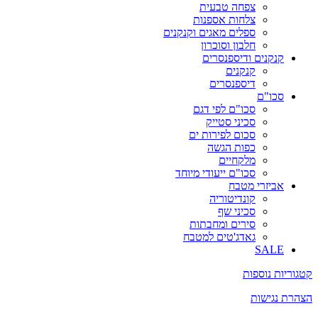
צפחה טבעית
צלחות אספנות
ספלים מאגים וקנקנים
חלבון וסוכרון
קנקנים ודיספנסרים
קנקנים
דיספנסרים
סכו"ם
סכו"ם לפי דגם
סכיני סטייק
סכום לפירות ים
כפות הגשה
מלקחיים
סכו"ם ייעודי מיוחד
אביזרי מטבח
קונדיטוריה
סכיני שף
סירים ומחבתות
גאדג'טים למטבח
SALE
קטגוריות נוספות
הצהרת נגישות