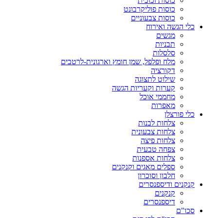
כוסות זכוכית
כוסות פוליקרבונט
כוסות צבעוניים
כלי הגשה ואירוח
מגשים
תבניות
סלסלות
מלח ופלפל, שמן חומץ וארגונית-לרטבים
דקורציה
שילוט לתצוגה
קערות וקעריות הגשה
מחממי אוכל
מאפרות
כלי פורצלן
צלחות לבנות
צלחות צבעונית
צלחות פיצה
צפחה טבעית
צלחות אספנות
ספלים מאגים וקנקנים
חלבון וסוכרון
קנקנים ודיספנסרים
קנקנים
דיספנסרים
סכו"ם