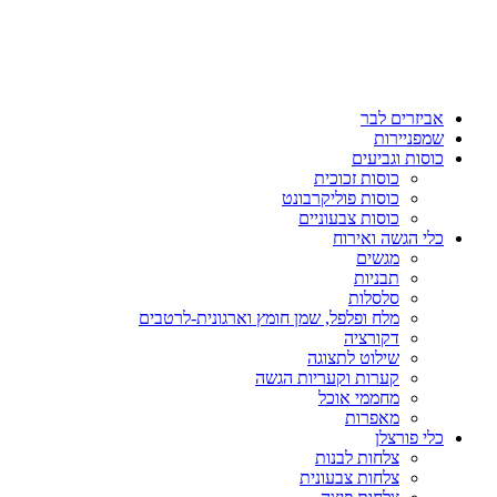
אביזרים לבר
שמפניירות
כוסות וגביעים
כוסות זכוכית
כוסות פוליקרבונט
כוסות צבעוניים
כלי הגשה ואירוח
מגשים
תבניות
סלסלות
מלח ופלפל, שמן חומץ וארגונית-לרטבים
דקורציה
שילוט לתצוגה
קערות וקעריות הגשה
מחממי אוכל
מאפרות
כלי פורצלן
צלחות לבנות
צלחות צבעונית