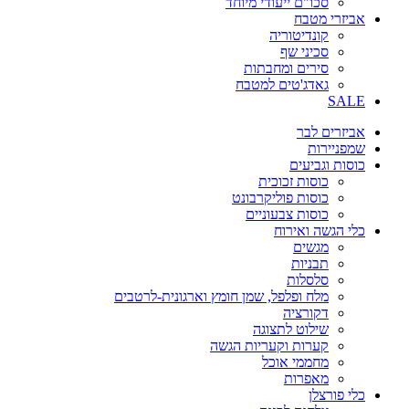
סכו"ם ייעודי מיוחד
אביזרי מטבח
קונדיטוריה
סכיני שף
סירים ומחבתות
גאדג'טים למטבח
SALE
אביזרים לבר
שמפניירות
כוסות וגביעים
כוסות זכוכית
כוסות פוליקרבונט
כוסות צבעוניים
כלי הגשה ואירוח
מגשים
תבניות
סלסלות
מלח ופלפל, שמן חומץ וארגונית-לרטבים
דקורציה
שילוט לתצוגה
קערות וקעריות הגשה
מחממי אוכל
מאפרות
כלי פורצלן