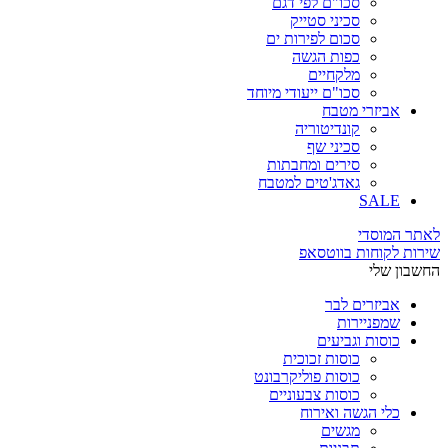
סכו"ם לפי דגם
סכיני סטייק
סכום לפירות ים
כפות הגשה
מלקחיים
סכו"ם ייעודי מיוחד
אביזרי מטבח
קונדיטוריה
סכיני שף
סירים ומחבתות
גאדג'טים למטבח
SALE
לאתר המוסדי
שירות לקוחות בווטסאפ
החשבון שלי
אביזרים לבר
שמפניירות
כוסות וגביעים
כוסות זכוכית
כוסות פוליקרבונט
כוסות צבעוניים
כלי הגשה ואירוח
מגשים