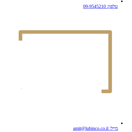
טלפון: 09-9545210
מייל: amit@lubinco.co.il