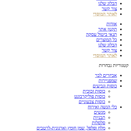
הבלוג שלנו
צור קשר
לאתר המוסדי
אודות
תקנון אתר
תנאי ביטול עסקה
כל המוצרים
הבלוג שלנו
צור קשר
לאתר המוסדי
קטגוריות נבחרות
אביזרים לבר
שמפניירות
כוסות וגביעים
כוסות זכוכית
כוסות פוליקרבונט
כוסות צבעוניים
כלי הגשה ואירוח
מגשים
תבניות
סלסלות
מלח ופלפל, שמן חומץ וארגונית-לרטבים