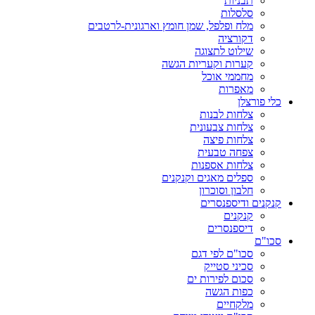
תבניות
סלסלות
מלח ופלפל, שמן חומץ וארגונית-לרטבים
דקורציה
שילוט לתצוגה
קערות וקעריות הגשה
מחממי אוכל
מאפרות
כלי פורצלן
צלחות לבנות
צלחות צבעונית
צלחות פיצה
צפחה טבעית
צלחות אספנות
ספלים מאגים וקנקנים
חלבון וסוכרון
קנקנים ודיספנסרים
קנקנים
דיספנסרים
סכו"ם
סכו"ם לפי דגם
סכיני סטייק
סכום לפירות ים
כפות הגשה
מלקחיים