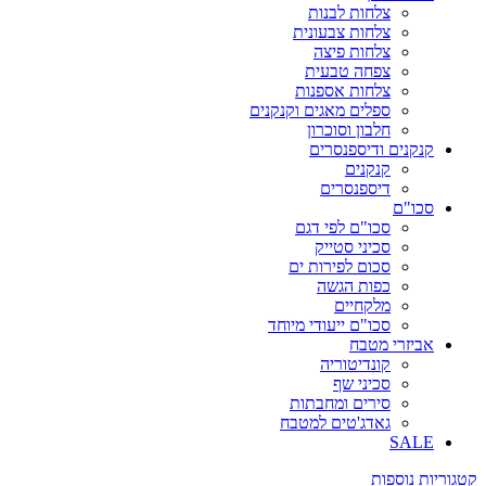
צלחות לבנות
צלחות צבעונית
צלחות פיצה
צפחה טבעית
צלחות אספנות
ספלים מאגים וקנקנים
חלבון וסוכרון
קנקנים ודיספנסרים
קנקנים
דיספנסרים
סכו"ם
סכו"ם לפי דגם
סכיני סטייק
סכום לפירות ים
כפות הגשה
מלקחיים
סכו"ם ייעודי מיוחד
אביזרי מטבח
קונדיטוריה
סכיני שף
סירים ומחבתות
גאדג'טים למטבח
SALE
קטגוריות נוספות