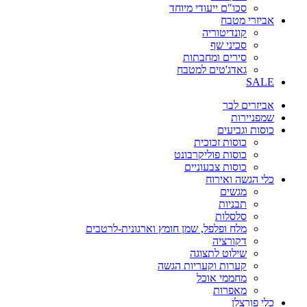
סכו"ם ייעודי מיוחד
אביזרי מטבח
קונדיטוריה
סכיני שף
סירים ומחבתות
גאדג'טים למטבח
SALE
אביזרים לבר
שמפניירות
כוסות וגביעים
כוסות זכוכית
כוסות פוליקרבונט
כוסות צבעוניים
כלי הגשה ואירוח
מגשים
תבניות
סלסלות
מלח ופלפל, שמן חומץ וארגונית-לרטבים
דקורציה
שילוט לתצוגה
קערות וקעריות הגשה
מחממי אוכל
מאפרות
כלי פורצלן