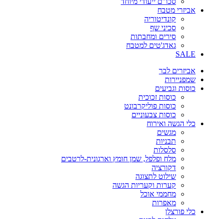
סכו"ם ייעודי מיוחד
אביזרי מטבח
קונדיטוריה
סכיני שף
סירים ומחבתות
גאדג'טים למטבח
SALE
אביזרים לבר
שמפניירות
כוסות וגביעים
כוסות זכוכית
כוסות פוליקרבונט
כוסות צבעוניים
כלי הגשה ואירוח
מגשים
תבניות
סלסלות
מלח ופלפל, שמן חומץ וארגונית-לרטבים
דקורציה
שילוט לתצוגה
קערות וקעריות הגשה
מחממי אוכל
מאפרות
כלי פורצלן