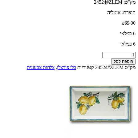
מק"ט: 24524#ZLEM
תוצרת: איטליה
₪
69.00
6 במלאי
6 במלאי
כמות
של
הוספה לסל
צלחת
מק"ט
24524#ZLEM
קטגוריות
כלי פורצלן
,
צלחות צבעונית
הגשה
מלבנית
מפורצלן
מקושט
26X15
ס"מ
מדגם
LEMON
איטליה