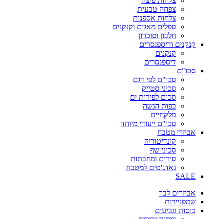
צלחות פיצה
צפחה טבעית
צלחות אספנות
ספלים מאגים וקנקנים
חלבון וסוכרון
קנקנים ודיספנסרים
קנקנים
דיספנסרים
סכו"ם
סכו"ם לפי דגם
סכיני סטייק
סכום לפירות ים
כפות הגשה
מלקחיים
סכו"ם ייעודי מיוחד
אביזרי מטבח
קונדיטוריה
סכיני שף
סירים ומחבתות
גאדג'טים למטבח
SALE
אביזרים לבר
שמפניירות
כוסות וגביעים