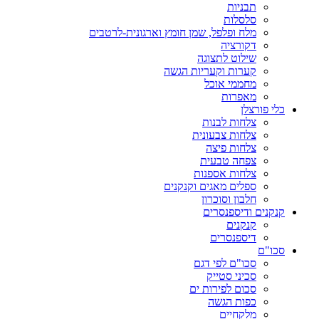
תבניות
סלסלות
מלח ופלפל, שמן חומץ וארגונית-לרטבים
דקורציה
שילוט לתצוגה
קערות וקעריות הגשה
מחממי אוכל
מאפרות
כלי פורצלן
צלחות לבנות
צלחות צבעונית
צלחות פיצה
צפחה טבעית
צלחות אספנות
ספלים מאגים וקנקנים
חלבון וסוכרון
קנקנים ודיספנסרים
קנקנים
דיספנסרים
סכו"ם
סכו"ם לפי דגם
סכיני סטייק
סכום לפירות ים
כפות הגשה
מלקחיים