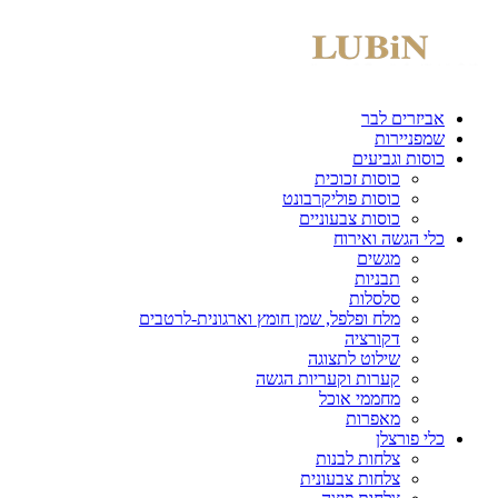
אביזרים לבר
שמפניירות
כוסות וגביעים
כוסות זכוכית
כוסות פוליקרבונט
כוסות צבעוניים
כלי הגשה ואירוח
מגשים
תבניות
סלסלות
מלח ופלפל, שמן חומץ וארגונית-לרטבים
דקורציה
שילוט לתצוגה
קערות וקעריות הגשה
מחממי אוכל
מאפרות
כלי פורצלן
צלחות לבנות
צלחות צבעונית