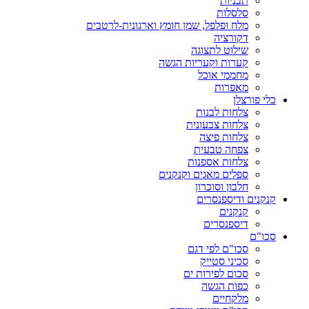
תבניות
סלסלות
מלח ופלפל, שמן חומץ וארגונית-לרטבים
דקורציה
שילוט לתצוגה
קערות וקעריות הגשה
מחממי אוכל
מאפרות
כלי פורצלן
צלחות לבנות
צלחות צבעונית
צלחות פיצה
צפחה טבעית
צלחות אספנות
ספלים מאגים וקנקנים
חלבון וסוכרון
קנקנים ודיספנסרים
קנקנים
דיספנסרים
סכו"ם
סכו"ם לפי דגם
סכיני סטייק
סכום לפירות ים
כפות הגשה
מלקחיים