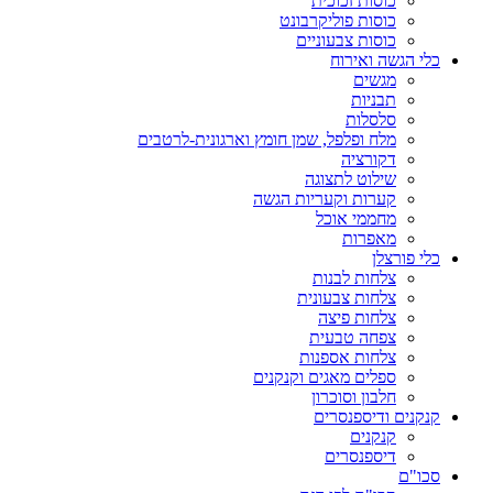
כוסות זכוכית
כוסות פוליקרבונט
כוסות צבעוניים
כלי הגשה ואירוח
מגשים
תבניות
סלסלות
מלח ופלפל, שמן חומץ וארגונית-לרטבים
דקורציה
שילוט לתצוגה
קערות וקעריות הגשה
מחממי אוכל
מאפרות
כלי פורצלן
צלחות לבנות
צלחות צבעונית
צלחות פיצה
צפחה טבעית
צלחות אספנות
ספלים מאגים וקנקנים
חלבון וסוכרון
קנקנים ודיספנסרים
קנקנים
דיספנסרים
סכו"ם