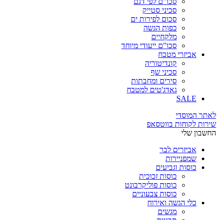
סכו"ם לפי דגם
סכיני סטייק
סכום לפירות ים
כפות הגשה
מלקחיים
סכו"ם ייעודי מיוחד
אביזרי מטבח
קונדיטוריה
סכיני שף
סירים ומחבתות
גאדג'טים למטבח
SALE
לאתר המוסדי
שירות לקוחות בווטסאפ
החשבון שלי
אביזרים לבר
שמפניירות
כוסות וגביעים
כוסות זכוכית
כוסות פוליקרבונט
כוסות צבעוניים
כלי הגשה ואירוח
מגשים