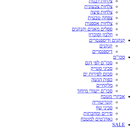
צלחות לבנות
צלחות צבעונית
צלחות פיצה
צפחה טבעית
צלחות אספנות
ספלים מאגים וקנקנים
חלבון וסוכרון
קנקנים ודיספנסרים
קנקנים
דיספנסרים
סכו"ם
סכו"ם לפי דגם
סכיני סטייק
סכום לפירות ים
כפות הגשה
מלקחיים
סכו"ם ייעודי מיוחד
אביזרי מטבח
קונדיטוריה
סכיני שף
סירים ומחבתות
גאדג'טים למטבח
SALE