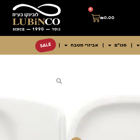
0
₪
0.00
SALE
סכו"ם
אביזרי מטבח