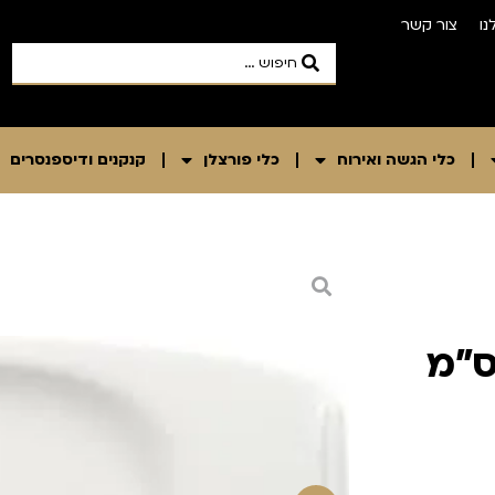
נו
צור קשר
כלי הגשה ואירוח
כלי פורצלן
קנקנים ודיספנסרים
חת פורצן יוקרתית 21X12ס"מ