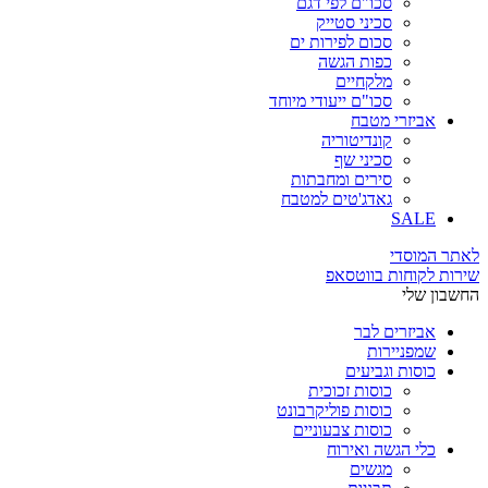
סכו"ם לפי דגם
סכיני סטייק
סכום לפירות ים
כפות הגשה
מלקחיים
סכו"ם ייעודי מיוחד
אביזרי מטבח
קונדיטוריה
סכיני שף
סירים ומחבתות
גאדג'טים למטבח
SALE
לאתר המוסדי
שירות לקוחות בווטסאפ
החשבון שלי
אביזרים לבר
שמפניירות
כוסות וגביעים
כוסות זכוכית
כוסות פוליקרבונט
כוסות צבעוניים
כלי הגשה ואירוח
מגשים