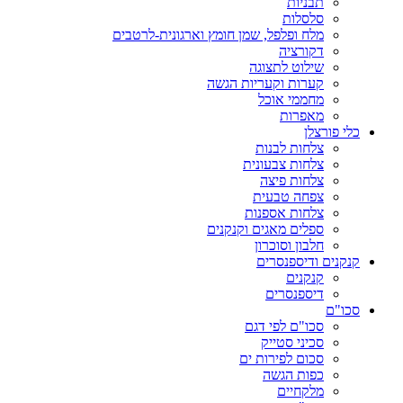
תבניות
סלסלות
מלח ופלפל, שמן חומץ וארגונית-לרטבים
דקורציה
שילוט לתצוגה
קערות וקעריות הגשה
מחממי אוכל
מאפרות
כלי פורצלן
צלחות לבנות
צלחות צבעונית
צלחות פיצה
צפחה טבעית
צלחות אספנות
ספלים מאגים וקנקנים
חלבון וסוכרון
קנקנים ודיספנסרים
קנקנים
דיספנסרים
סכו"ם
סכו"ם לפי דגם
סכיני סטייק
סכום לפירות ים
כפות הגשה
מלקחיים