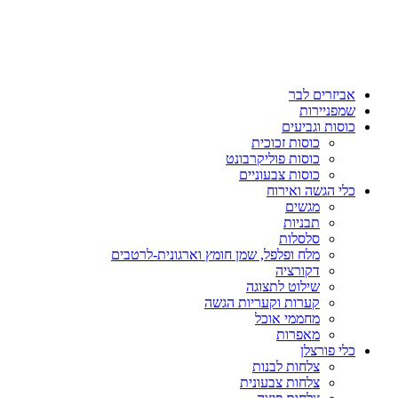
אביזרים לבר
שמפניירות
כוסות וגביעים
כוסות זכוכית
כוסות פוליקרבונט
כוסות צבעוניים
כלי הגשה ואירוח
מגשים
תבניות
סלסלות
מלח ופלפל, שמן חומץ וארגונית-לרטבים
דקורציה
שילוט לתצוגה
קערות וקעריות הגשה
מחממי אוכל
מאפרות
כלי פורצלן
צלחות לבנות
צלחות צבעונית