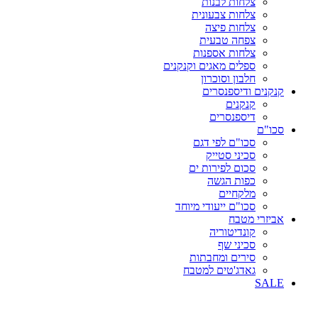
צלחות לבנות
צלחות צבעונית
צלחות פיצה
צפחה טבעית
צלחות אספנות
ספלים מאגים וקנקנים
חלבון וסוכרון
קנקנים ודיספנסרים
קנקנים
דיספנסרים
סכו"ם
סכו"ם לפי דגם
סכיני סטייק
סכום לפירות ים
כפות הגשה
מלקחיים
סכו"ם ייעודי מיוחד
אביזרי מטבח
קונדיטוריה
סכיני שף
סירים ומחבתות
גאדג'טים למטבח
SALE