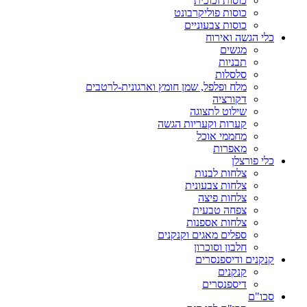
כוסות זכוכית
כוסות פוליקרבונט
כוסות צבעוניים
כלי הגשה ואירוח
מגשים
תבניות
סלסלות
מלח ופלפל, שמן חומץ וארגונית-לרטבים
דקורציה
שילוט לתצוגה
קערות וקעריות הגשה
מחממי אוכל
מאפרות
כלי פורצלן
צלחות לבנות
צלחות צבעונית
צלחות פיצה
צפחה טבעית
צלחות אספנות
ספלים מאגים וקנקנים
חלבון וסוכרון
קנקנים ודיספנסרים
קנקנים
דיספנסרים
סכו"ם