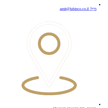
מייל: amit@lubinco.co.il