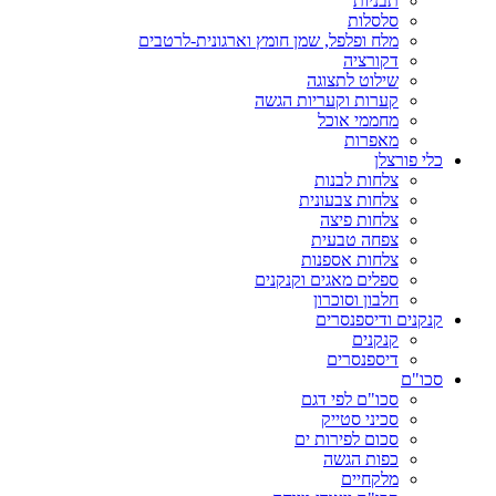
תבניות
סלסלות
מלח ופלפל, שמן חומץ וארגונית-לרטבים
דקורציה
שילוט לתצוגה
קערות וקעריות הגשה
מחממי אוכל
מאפרות
כלי פורצלן
צלחות לבנות
צלחות צבעונית
צלחות פיצה
צפחה טבעית
צלחות אספנות
ספלים מאגים וקנקנים
חלבון וסוכרון
קנקנים ודיספנסרים
קנקנים
דיספנסרים
סכו"ם
סכו"ם לפי דגם
סכיני סטייק
סכום לפירות ים
כפות הגשה
מלקחיים