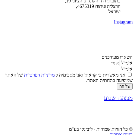
כתובת: רח’ הקונגרס הציוני 19,
הרצליה פיתוח 4675319,
ישראל
Instagram
השארו מעודכנים
אימייל
אימייל
אני מאשר/ת כי קראתי ואני מסכים/ה ל
מדיניות הפרטיות
של האתר
שמופיעה בתחתית האתר.
שליחה
מבצע השבוע
© כל הזויות שמורות - לובינקו בע"מ
בניית אתרים