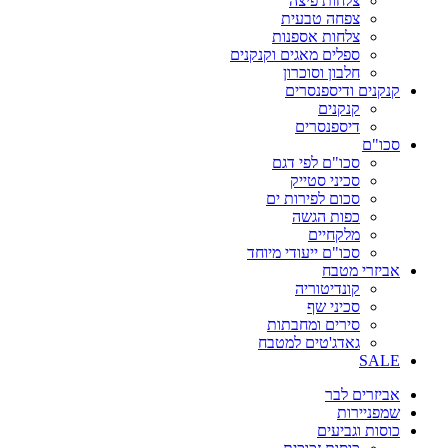
צלחות פיצה
צפחה טבעית
צלחות אספנות
ספלים מאגים וקנקנים
חלבון וסוכרון
קנקנים ודיספנסרים
קנקנים
דיספנסרים
סכו"ם
סכו"ם לפי דגם
סכיני סטייק
סכום לפירות ים
כפות הגשה
מלקחיים
סכו"ם ייעודי מיוחד
אביזרי מטבח
קונדיטוריה
סכיני שף
סירים ומחבתות
גאדג'טים למטבח
SALE
אביזרים לבר
שמפניירות
כוסות וגביעים