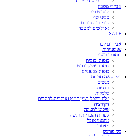
סכו"ם ייעודי מיוחד
אביזרי מטבח
קונדיטוריה
סכיני שף
סירים ומחבתות
גאדג'טים למטבח
SALE
אביזרים לבר
שמפניירות
כוסות וגביעים
כוסות זכוכית
כוסות פוליקרבונט
כוסות צבעוניים
כלי הגשה ואירוח
מגשים
תבניות
סלסלות
מלח ופלפל, שמן חומץ וארגונית-לרטבים
דקורציה
שילוט לתצוגה
קערות וקעריות הגשה
מחממי אוכל
מאפרות
כלי פורצלן