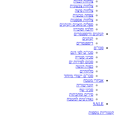
צלחות לבנות
צלחות צבעונית
צלחות פיצה
צפחה טבעית
צלחות אספנות
ספלים מאגים וקנקנים
חלבון וסוכרון
קנקנים ודיספנסרים
קנקנים
דיספנסרים
סכו"ם
סכו"ם לפי דגם
סכיני סטייק
סכום לפירות ים
כפות הגשה
מלקחיים
סכו"ם ייעודי מיוחד
אביזרי מטבח
קונדיטוריה
סכיני שף
סירים ומחבתות
גאדג'טים למטבח
SALE
קטגוריות נוספות