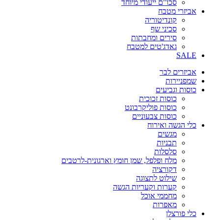
סכו"ם ייעודי מיוחד
אביזרי מטבח
קונדיטוריה
סכיני שף
סירים ומחבתות
גאדג'טים למטבח
SALE
אביזרים לבר
שמפניירות
כוסות וגביעים
כוסות זכוכית
כוסות פוליקרבונט
כוסות צבעוניים
כלי הגשה ואירוח
מגשים
תבניות
סלסלות
מלח ופלפל, שמן חומץ וארגונית-לרטבים
דקורציה
שילוט לתצוגה
קערות וקעריות הגשה
מחממי אוכל
מאפרות
כלי פורצלן